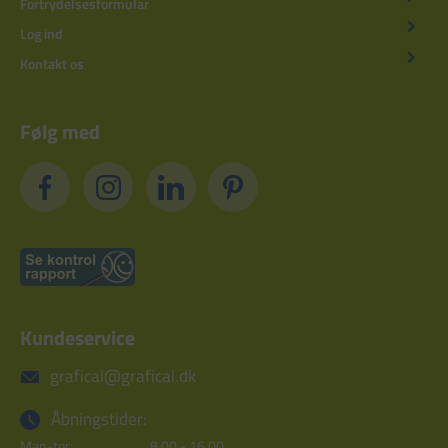
Fortrydelsesformular
Log ind
Kontakt os
Følg med
Kundeservice
grafical@grafical.dk
Åbningstider:
Man-tor:
8.00 - 16.00