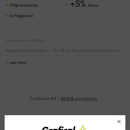
+5%
Tilføj huskeliste
bonus
Se fragtpriser
Varenummer:
PA-698039
Kagepap som har målene : 13 x 19 cm. Det er lavet i hvid pap der er
fødevaregodkendt. Pappet indeholder ikke fluorerede stoffer.
Læs mere