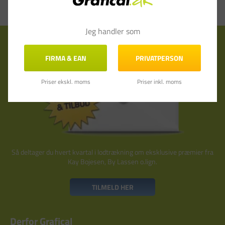
Jeg handler som
Tilmeld nyhedsbrev
FIRMA & EAN
PRIVATPERSON
Priser ekskl. moms
Priser inkl. moms
Så deltager du hvert kvartal i lodtrækning om eksklusive præmier fra
Kay Bojesen, By Lassen o.lign.
TILMELD HER
Derfor Grafical