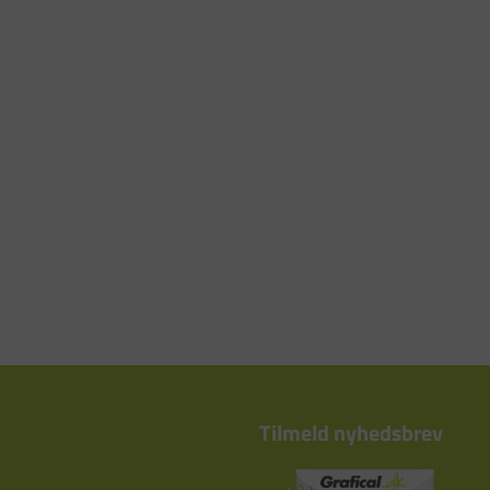
Tilmeld nyhedsbrev