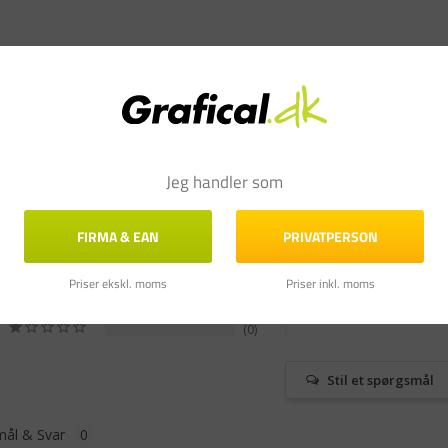
Jeg handler som
FIRMA & EAN
PRIVATPERSON
1
0
Priser ekskl. moms
Priser inkl. moms
0
0
0
Stil et spørgsmål
ål & Svar