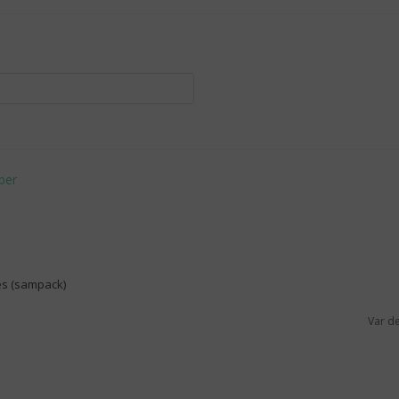
ges (sampack)
Var d