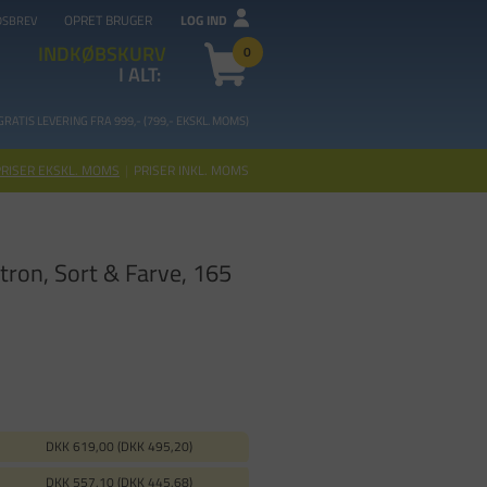
OPRET BRUGER
LOG IND
DSBREV
INDKØBSKURV
0
I ALT:
GRATIS LEVERING FRA 99
9,- (799,- EKSKL. MOMS)
PRISER EKSKL. MOMS
|
PRISER INKL. MOMS
ron, Sort & Farve, 165
DKK 619,00 (DKK 495,20)
DKK 557,10 (DKK 445,68)