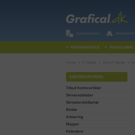
5% KUNDEBONUS
PRISGARANT
KONTORARTIKLER
HUSHOLDNING
Forside
IT Tilbehør
Tilbud IT Tilbehør
HP
KONTORFORSYNING
Tilbud Kontorartikler
Skriveredskaber
Skrivebordstilbehør
Blokke
Arkivering
Mapper
Kalendere