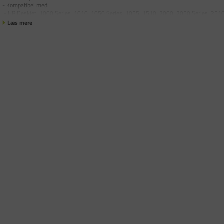
- Kompatibel med:
- HP Deskjet: 1000 Series, 1010, 1050 Series, 1055, 1510, 2000, 2050 Series, 251
Læs mere