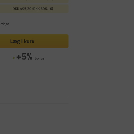
DKK 495,20 (DKK 396,16)
erdage
Læg i kurv
+5%
bonus