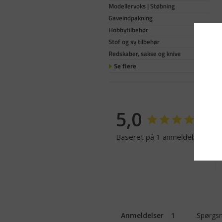
Modellervoks | Støbning
Gaveindpakning
Hobbytilbehør
Stof og sy tilbehør
Redskaber, sakse og knive
Se flere
5,0
Baseret på 1 anmeldelser
Anmeldelser
Spørgsm