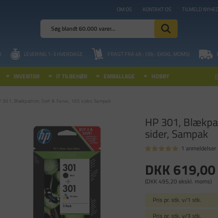
OM OS
KONTAKT OS
TILMELD NYHE
I
LEVERING 1-3 HVERDAGE
FRAGT FRA 49,- (39,- EKSKL. MOMS)
INVENTAR
IT TILBEHØR
EMBALLAGE
HOBBY
 301, Blækpatron, Sort & Farve, 165 sider, Sampak
HP 301, Blækpat
sider, Sampak
1 anmeldelser
DKK 619,00
(DKK 495,20 ekskl. moms)
Pris pr. stk. v/1 stk.
Pris pr. stk. v/3 stk.