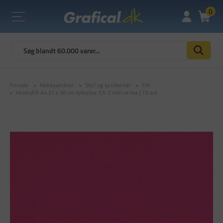
0
Forside
Hobbyartikler
Stof og sy tilbehør
Filt
Hobbyfilt A4 21 x 30 cm tykkelse 1,5-2 mm cerise | 10 ark