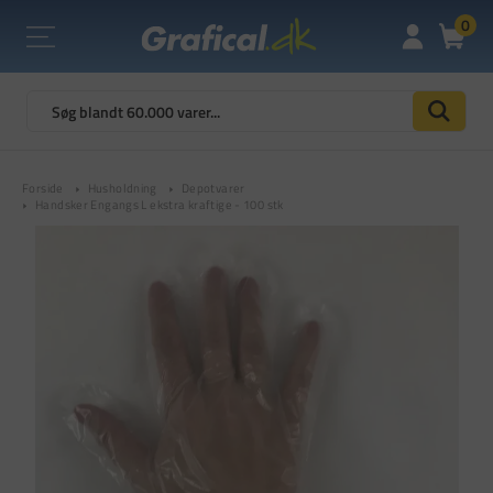
0
Forside
Husholdning
Depotvarer
Handsker Engangs L ekstra kraftige - 100 stk