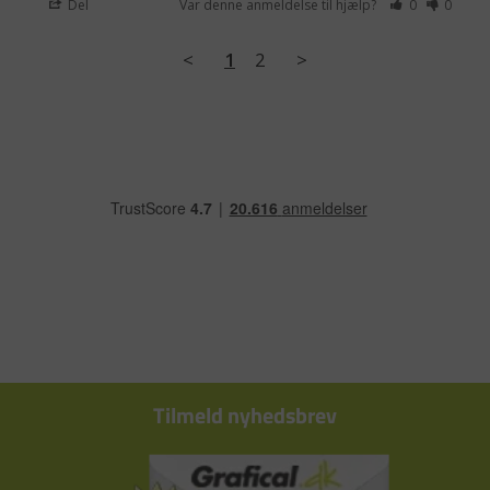
Del
Var denne anmeldelse til hjælp?
0
0
<
1
2
>
Tilmeld nyhedsbrev