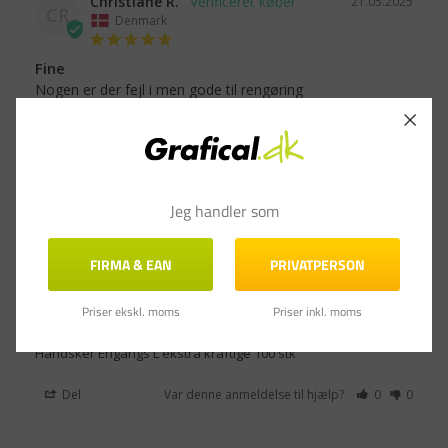
Christiane R.
21.05.2025
CR
Denmark
Fine
Nogen er der fejl i men gode til rengøring
Handsker Engangs L ekstra kraftige - 100 stk
Del
Var denne anmeldelse til hjælp?
0
0
Jeg handler som
Azeem M.
06.12.2023
AM
Denmark
FIRMA & EAN
PRIVATPERSON
Stor tilfredshed
Priser ekskl. moms
Priser inkl. moms
Funktion til en god pris
Handsker Engangs L ekstra kraftige 100 stk
Del
Var denne anmeldelse til hjælp?
0
0