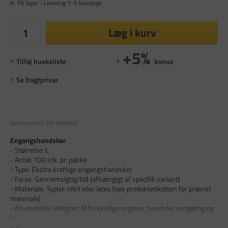
På lager - Levering 1-3 hverdage
Læg i kurv
+5%
Tilføj huskeliste
bonus
Se fragtpriser
Varenummer:
PA-696662
Engangshandsker
- Størrelse: L
- Antal: 100 stk. pr. pakke
- Type: Ekstra kraftige engangshandsker
- Farve: Gennemsigtig/blå (afhængigt af specifik variant)
- Materiale: Typisk nitril eller latex (tjek produktetiketten for præcist
materiale)
- Anvendelse: Velegnet til forskellige opgaver, herunder rengøring og
fø