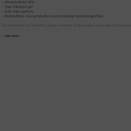
– Alkoholindhold: 85%
– Type: Håndsprit gel
– Duft: Uden parfume
– Bortskaffelse: Kan bortskaffes med almindeligt husholdningsaffald.
Denne håndsprit gel med 85% alkohol er effektiv til desinfektion af hænder. Den er parfum
med sensitiv hud. Gelens
Læs mere