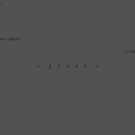
me - 600 ml
Var d
<
1
2
3
4
5
>