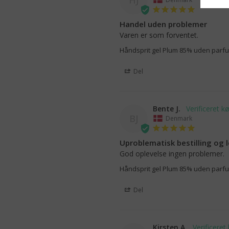
Handel uden problemer
Varen er som forventet.
Håndsprit gel Plum 85% uden parfu
Del
Bente J.
BJ
Denmark
Uproblematisk bestilling og 
God oplevelse ingen problemer.
Håndsprit gel Plum 85% uden parfu
Del
Kirsten A.