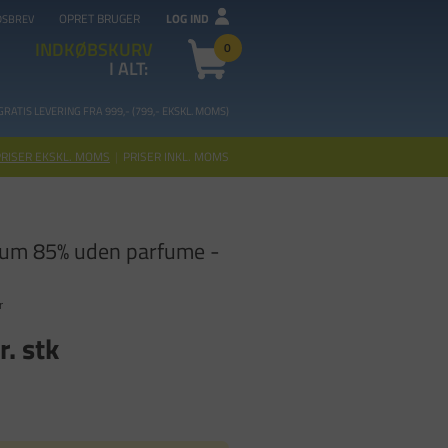
OPRET BRUGER
LOG IND
DSBREV
INDKØBSKURV
0
I ALT:
GRATIS LEVERING FRA 99
9,- (799,- EKSKL. MOMS)
PRISER EKSKL. MOMS
|
PRISER INKL. MOMS
lum 85% uden parfume -
r
r. stk