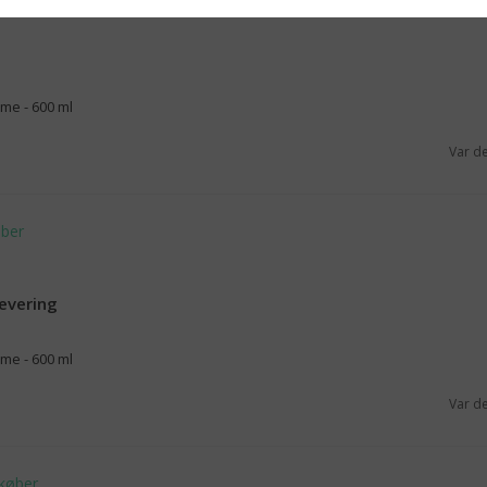
me - 600 ml
Var d
levering
me - 600 ml
Var d