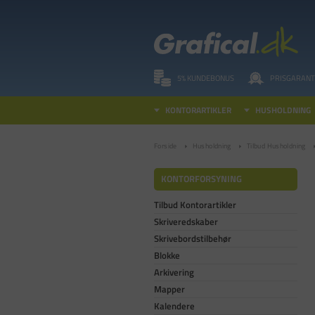
5% KUNDEBONUS
PRISGARANT
KONTORARTIKLER
HUSHOLDNING
Forside
Husholdning
Tilbud Husholdning
KONTORFORSYNING
Tilbud Kontorartikler
Skriveredskaber
Skrivebordstilbehør
Blokke
Arkivering
Mapper
Kalendere