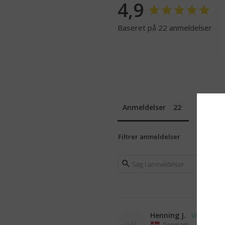
4,9
Baseret på 22 anmeldelser
Anmeldelser
Spørg
Filtrer anmeldelser
Henning J.
HJ
Denmark