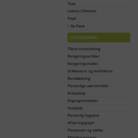
Tape
Labels | Etiketter
Papir
Se flere
HUSHOLDNING
Tilbud Husholdning
Rengøringsartikler
Rengøringsmidler
Drikkevarer og konfekture
Borddækning
Personlige værnemidler
Arbejdstøj
Engangshandsker
Hudpleje
Personlig hygiejne
Aftørringspapir
Plastposer og sække
Affaldssystemer