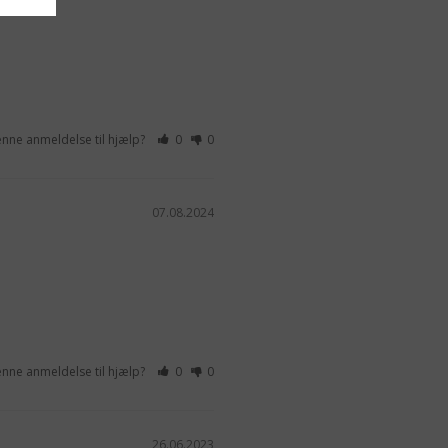
enne anmeldelse til hjælp?
0
0
07.08.2024
enne anmeldelse til hjælp?
0
0
26.06.2023