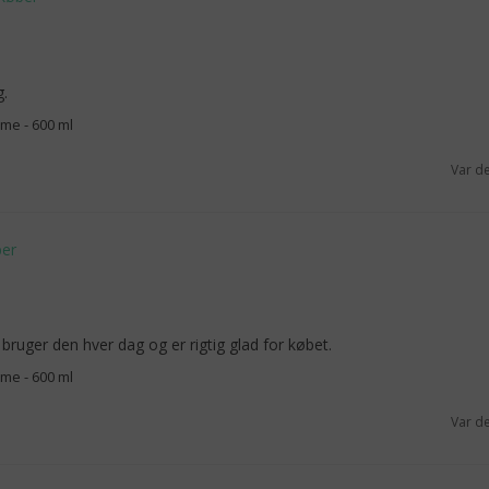
g.
me - 600 ml
Var d
 bruger den hver dag og er rigtig glad for købet.
me - 600 ml
Var d