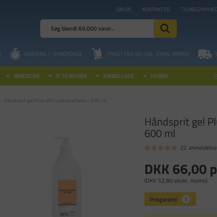
OM OS
KONTAKT OS
TILMELD NYHE
I
LEVERING 1-3 HVERDAGE
FRAGT FRA 49,- (39,- EKSKL. MOMS)
INVENTAR
IT TILBEHØR
EMBALLAGE
HOBBY
Håndsprit gel Plum 85% uden parfume - 600 ml
Håndsprit gel P
600 ml
22 anmeldelse
DKK 66,00
p
(DKK 52,80 ekskl. moms)