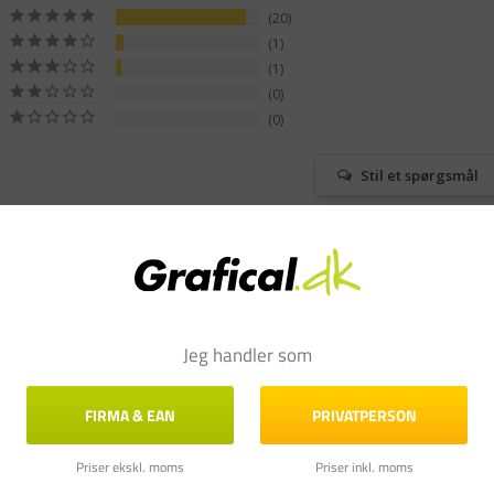
20
1
1
0
0
Stil et spørgsmål
smål & Svar
Jeg handler som
FIRMA & EAN
PRIVATPERSON
Priser ekskl. moms
Priser inkl. moms