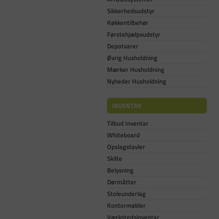
Sikkerhedsudstyr
Køkkentilbehør
Førstehjælpsudstyr
Depotvarer
Øvrig Husholdning
Mærker Husholdning
Nyheder Husholdning
INVENTAR
Tilbud Inventar
Whiteboard
Opslagstavler
Skilte
Belysning
Dørmåtter
Stoleunderlag
Kontormøbler
Værkstedsinventar