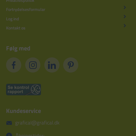
Privatlivspolitik
Fortrydelsesformular
Log ind
Kontakt os
Følg med
Kundeservice
grafical@grafical.dk
Åbningstider: