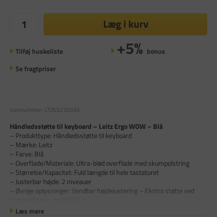
Læg i kurv
+5%
Tilføj huskeliste
bonus
Se fragtpriser
Varenummer:
LTZ65230036
Håndledsstøtte til keyboard – Leitz Ergo WOW – Blå
– Produkttype: Håndledsstøtte til keyboard
– Mærke: Leitz
– Farve: Blå
– Overflade/Materiale: Ultra-blød overflade med skumpolstring
– Størrelse/Kapacitet: Fuld længde til hele tastaturet
– Justerbar højde: 2 niveauer
– Øvrige oplysninger: Vendbar højdejustering – Ekstra støtte ved
tommelfinger- og WASD-o
Læs mere