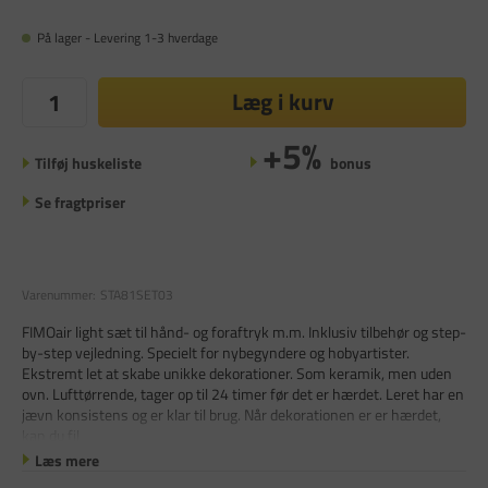
På lager - Levering 1-3 hverdage
Læg i kurv
+5%
Tilføj huskeliste
bonus
Se fragtpriser
Varenummer:
STA81SET03
FIMOair light sæt til hånd- og foraftryk m.m. Inklusiv tilbehør og step-
by-step vejledning. Specielt for nybegyndere og hobyartister.
Ekstremt let at skabe unikke dekorationer. Som keramik, men uden
ovn. Lufttørrende, tager op til 24 timer før det er hærdet. Leret har en
jævn konsistens og er klar til brug. Når dekorationen er er hærdet,
kan du fil
Læs mere