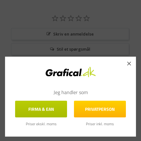
Skriv en anmeldelse
Stil et spørgsmål
Anmeldelser
Spørgsmål & Svar
Jeg handler som
FIRMA & EAN
PRIVATPERSON
Priser ekskl. moms
Priser inkl. moms