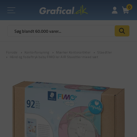
0
Forside
Kontorforsyning
Mærker Kontorartikler
Staedtler
Hånd og fodaftryk baby FIMO ler AIR Staedtler mixed sæt