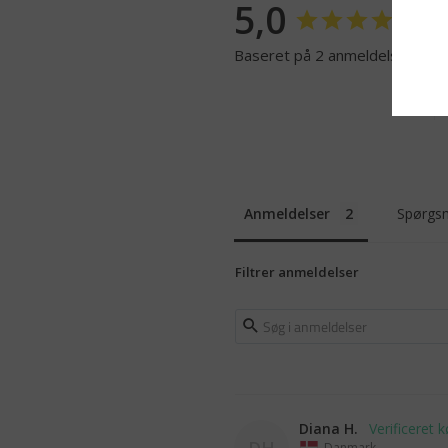
5,0
Baseret på 2 anmeldelser
Anmeldelser
Spørgsm
Filtrer anmeldelser
Diana H.
DH
Danmark