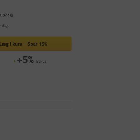
08-2026)
erdage
Læg i kurv
Spar
15%
+5%
bonus