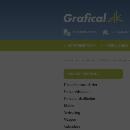
5% KUNDEBONUS
PRISGARANT
KONTORARTIKLER
HUSHOLDNING
Forside
Husholdning
Tilbud Husholdning
KONTORFORSYNING
Tilbud Kontorartikler
Skriveredskaber
Skrivebordstilbehør
Blokke
Arkivering
Mapper
Kalendere