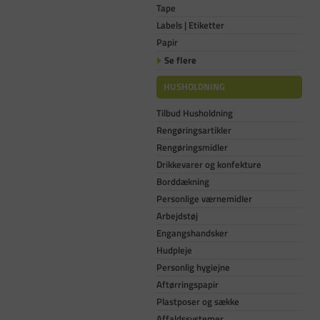
Tape
Labels | Etiketter
Papir
Se flere
HUSHOLDNING
Tilbud Husholdning
Rengøringsartikler
Rengøringsmidler
Drikkevarer og konfekture
Borddækning
Personlige værnemidler
Arbejdstøj
Engangshandsker
Hudpleje
Personlig hygiejne
Aftørringspapir
Plastposer og sække
Affaldssystemer