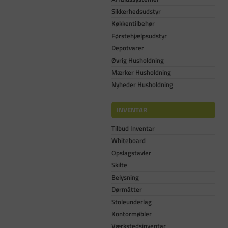
Sikkerhedsudstyr
Køkkentilbehør
Førstehjælpsudstyr
Depotvarer
Øvrig Husholdning
Mærker Husholdning
Nyheder Husholdning
INVENTAR
Tilbud Inventar
Whiteboard
Opslagstavler
Skilte
Belysning
Dørmåtter
Stoleunderlag
Kontormøbler
Værkstedsinventar