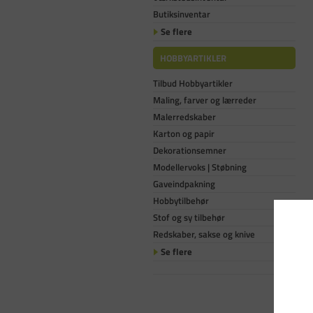
Butiksinventar
Se flere
HOBBYARTIKLER
Tilbud Hobbyartikler
Maling, farver og lærreder
Malerredskaber
Karton og papir
Dekorationsemner
Modellervoks | Støbning
Gaveindpakning
Hobbytilbehør
Stof og sy tilbehør
Redskaber, sakse og knive
Se flere