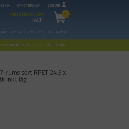
OPRET BRUGER
LOG IND
DSBREV
INDKØBSKURV
0
I ALT:
GRATIS LEVERING FRA 99
9,- (799,- EKSKL. MOMS)
PRISER EKSKL. MOMS
|
PRISER INKL. MOMS
7-rums sort RPET 24,5 x
k inkl. låg