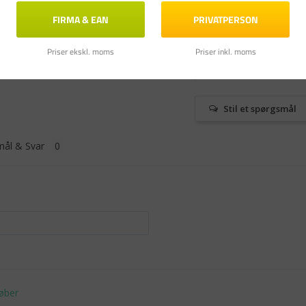
2
FIRMA & EAN
PRIVATPERSON
0
0
Priser ekskl. moms
Priser inkl. moms
0
0
Stil et spørgsmål
ål & Svar