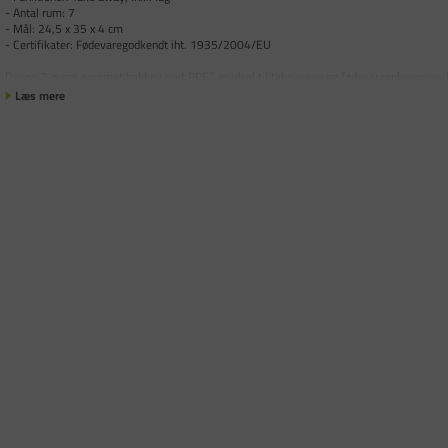
- Antal rum: 7
- Mål: 24,5 x 35 x 4 cm
- Certifikater: Fødevaregodkendt iht. 1935/2004/EU
Denne 7-rums gourmet bakke i sort RPET er ideel til take away og fødevareopbevaring.
Læs mere