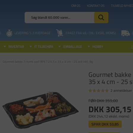
OM OS
KONTAKT OS
TILMELD NYHE
I
LEVERING 1-3 HVERDAGE
FRAGT FRA 49,- (39,- EKSKL. MOMS)
INVENTAR
IT TILBEHØR
EMBALLAGE
HOBBY
Gourmet bakke 7-rums sort RPET 24,5 x 35 x 4 cm - 25 stk inkl. låg
Gourmet bakke 
35 x 4 cm - 25 st
2 anmeldelser
FØR DKK 359,00
DKK 305,15
(DKK 244,12 ekskl. moms)
SPAR
DKK 53,85