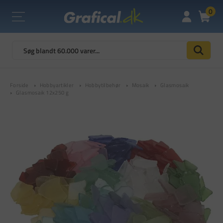
0
Forside
Hobbyartikler
Hobbytilbehør
Mosaik
Glasmosaik
Glasmosaik 12x250 g