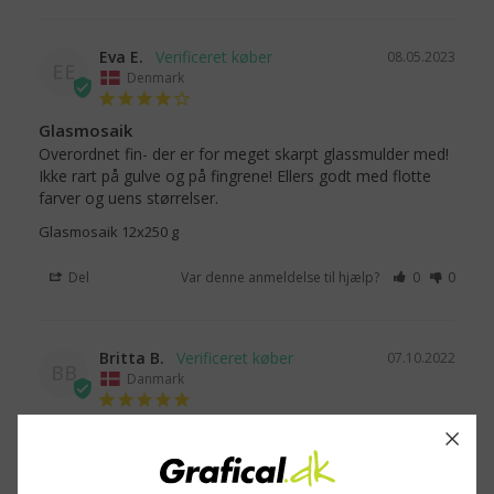
Eva E.
08.05.2023
EE
Denmark
Glasmosaik
Overordnet fin- der er for meget skarpt glassmulder med! 
Ikke rart på gulve og på fingrene! Ellers godt med flotte 
farver og uens størrelser.
Glasmosaik 12x250 g
Del
Var denne anmeldelse til hjælp?
0
0
Britta B.
07.10.2022
BB
Danmark
Tilfreds
Dejligt let at bestille, stort udvalg. Og meget hurtig 
levering