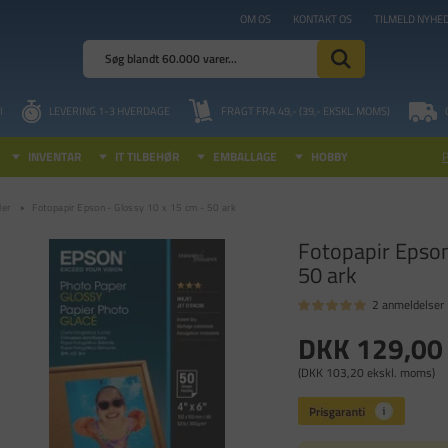
OM OS
KONTAKT OS
TILMELD NYHE
I
LEVERING 1-3 HVERDAGE
FRAGT FRA 49,- (39,- EKSKL. MOMS)
INVENTAR
IT TILBEHØR
EMBALLAGE
HOBBY
ler
Fotopapir Epson - Glossy 10 x 15 cm - 50 ark
Fotopapir Epson
50 ark
2 anmeldelser
DKK 129,00
(DKK 103,20 ekskl. moms)