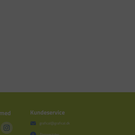
Kundeservice
 med
grafical@grafical.dk
Åbningstider: