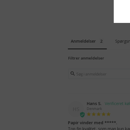
Anmeldelser
Spørgsm
Filtrer anmeldelser
Hans S.
HS
Denmark
Papir vinder med *****.
Top fin kvalitet, som man kun kan