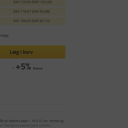
DKK 129,00 (DKK 103,20)
DKK 119,97 (DKK 95,98)
DKK 109,65 (DKK 87,72)
erdage
Læg i kurv
+5%
bonus
får du lækkert papir i 10 x 15 cm format og
ir. Semigloss papiret giver smukke