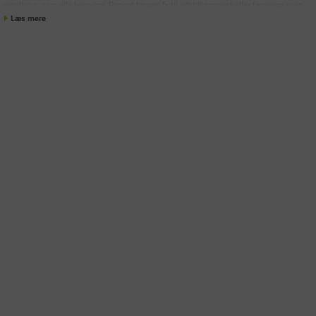
resultater, som alle beundrer. Papiret bruges fx til udstillingsprint eller farverige scen
Læs mere