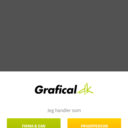
Jeg handler som
2
0
FIRMA & EAN
PRIVATPERSON
0