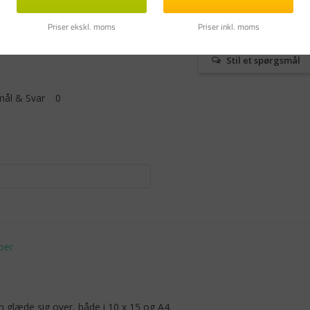
0
0
Priser ekskl. moms
Priser inkl. moms
Stil et spørgsmål
ål & Svar
 glæde sig over, både i 10 x 15 og A4.
