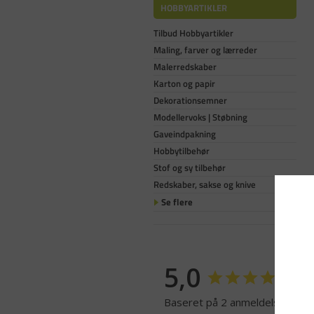
HOBBYARTIKLER
Tilbud Hobbyartikler
Maling, farver og lærreder
Malerredskaber
Karton og papir
Dekorationsemner
Modellervoks | Støbning
Gaveindpakning
Hobbytilbehør
Stof og sy tilbehør
Redskaber, sakse og knive
Se flere
5,0
Baseret på 2 anmeldelser