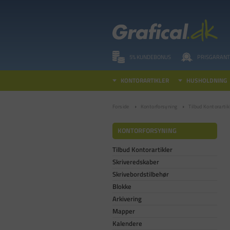
5% KUNDEBONUS
PRISGARANT
KONTORARTIKLER
HUSHOLDNING
Forside
Kontorforsyning
Tilbud Kontorartik
KONTORFORSYNING
Tilbud Kontorartikler
Skriveredskaber
Skrivebordstilbehør
Blokke
Arkivering
Mapper
Kalendere