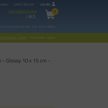
OPRET BRUGER
LOG IND
DSBREV
INDKØBSKURV
0
I ALT:
GRATIS LEVERING FRA 99
9,- (799,- EKSKL. MOMS)
PRISER EKSKL. MOMS
|
PRISER INKL. MOMS
 - Glossy 10 x 15 cm -