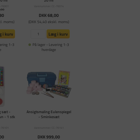
20 ml
20 ml
-76001
Varenummer: CC-76014
,00
80
DKK 68,00
kl. moms)
(DKK 54,40 ekskl. moms)
 i kurv
Læg i kurv
ering 1-3
På lager - Levering 1-3
e
hverdage
g sæt -
Ansigtsmaling Eulenspiegel
vn - 1 stk
- Sminkesæt
-76101
Varenummer: CC-76141
00
DKK 999,00