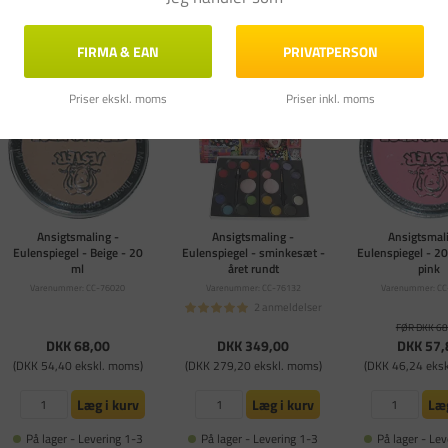
På lager - Levering 1-3
På lager - Levering 1-3
På lager - Lev
hverdage
hverdage
hverdag
FIRMA & EAN
PRIVATPERSON
Priser ekskl. moms
Priser inkl. moms
Ansigtsmaling -
Ansigtsmaling -
Ansigtsmali
Eulenspiegel - Beige - 20
Eulenspiegel - sminkesæt -
Eulenspiegel - 20 
ml
året rundt
pink
Varenummer: CC-76020
Varenummer: CC-76132
Varenummer: CC
2 anmeldelser
FØR DKK 68
DKK 68,00
DKK 349,00
DKK 57,
(DKK 54,40 ekskl. moms)
(DKK 279,20 ekskl. moms)
(DKK 46,24 eks
Læg i kurv
Læg i kurv
Læg
På lager - Levering 1-3
På lager - Levering 1-3
På lager - Lev