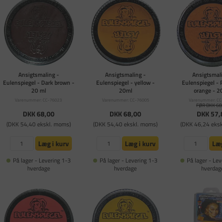
Ansigtsmaling -
Ansigtsmaling -
Ansigtsmali
Eulenspiegel - Dark brown -
Eulenspiegel - yellow -
Eulenspiegel - 
20 ml
20ml
orange - 2
Varenummer: CC-76023
Varenummer: CC-76005
Varenummer: CC
FØR DKK 68
DKK 68,00
DKK 68,00
DKK 57,
(DKK 54,40 ekskl. moms)
(DKK 54,40 ekskl. moms)
(DKK 46,24 eks
Læg i kurv
Læg i kurv
Læg
På lager - Levering 1-3
På lager - Levering 1-3
På lager - Lev
hverdage
hverdage
hverdag