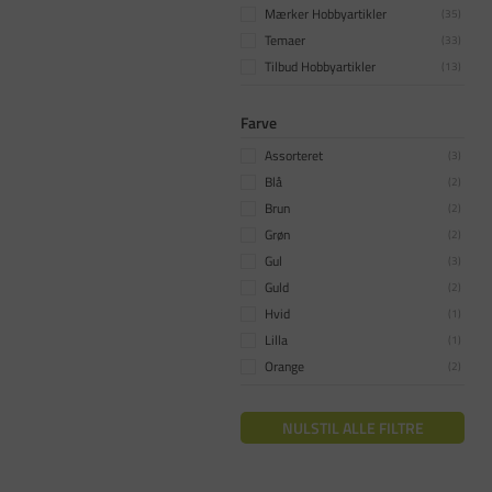
Mærker Hobbyartikler
(
35
)
Temaer
(
33
)
Tilbud Hobbyartikler
(
13
)
Farve
Assorteret
(
3
)
Blå
(
2
)
Brun
(
2
)
Grøn
(
2
)
Gul
(
3
)
Guld
(
2
)
Hvid
(
1
)
Lilla
(
1
)
Orange
(
2
)
Pink
(
2
)
Sort
(
2
)
NULSTIL ALLE FILTRE