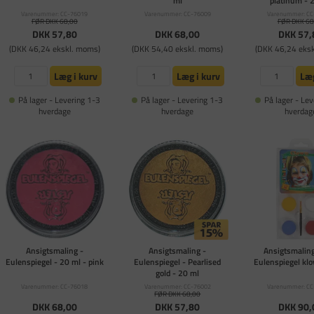
ml
platinum - 
Varenummer: CC-76019
Varenummer: CC-76009
Varenummer: CC
FØR DKK 68,00
FØR DKK 68
DKK 57,80
DKK 68,00
DKK 57,
(DKK 46,24 ekskl. moms)
(DKK 54,40 ekskl. moms)
(DKK 46,24 eks
Læg i kurv
Læg i kurv
Læg
På lager - Levering 1-3
På lager - Levering 1-3
På lager - Lev
hverdage
hverdage
hverdag
Ansigtsmaling -
Ansigtsmaling -
Ansigtsmalin
Eulenspiegel - 20 ml - pink
Eulenspiegel - Pearlised
Eulenspiegel klo
gold - 20 ml
Varenummer: CC-76018
Varenummer: CC-76002
Varenummer: CC
FØR DKK 68,00
DKK 68,00
DKK 57,80
DKK 90,