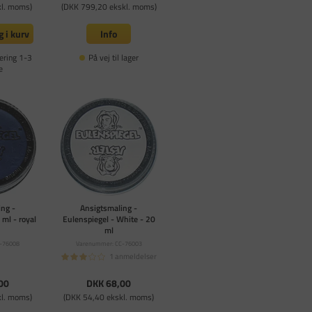
kl. moms)
(DKK 799,20 ekskl. moms)
 i kurv
Info
ering 1-3
På vej til lager
e
ng -
Ansigtsmaling -
 ml - royal
Eulenspiegel - White - 20
ml
-76008
Varenummer: CC-76003
1 anmeldelser
00
DKK 68,00
kl. moms)
(DKK 54,40 ekskl. moms)