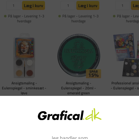
Læg i kurv
Læg i kurv
Læg
På lager - Levering 1-3
På lager - Levering 1-3
På lager - Lev
hverdage
hverdage
hverdag
Ansigtsmaling -
Ansigtsmaling -
Professionel ans
Eulenspiegel - sminkesæt -
Eulenspiegel - 20ml -
- Eulenspiegel -
løve
emerald green
Varenummer: CC-76109
Varenummer: CC-76012
Varenummer: CC
1 a
FØR DKK 68,00
DKK 90,00
DKK 57,80
DKK 349
(DKK 72,00 ekskl. moms)
(DKK 46,24 ekskl. moms)
(DKK 279,20 eks
Læg i kurv
Læg i kurv
Læg
Jeg handler som