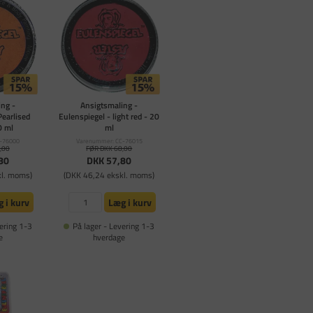
ng -
Ansigtsmaling -
Pearlised
Eulenspiegel - light red - 20
0 ml
ml
-76000
Varenummer: CC-76015
,00
FØR DKK 68,00
80
DKK 57,80
kl. moms)
(DKK 46,24 ekskl. moms)
 i kurv
Læg i kurv
ering 1-3
På lager - Levering 1-3
e
hverdage