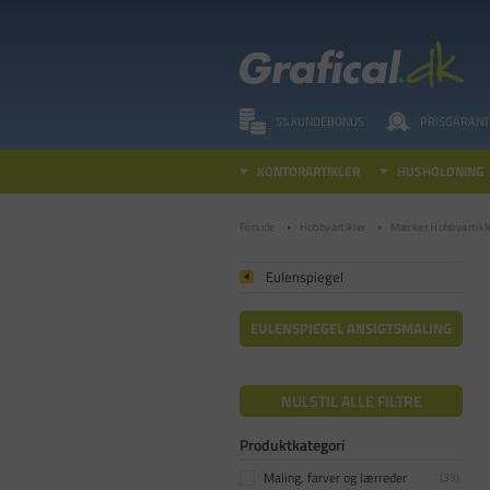
5% KUNDEBONUS
PRISGARANT
KONTORARTIKLER
HUSHOLDNING
Forside
Hobbyartikler
Mærker Hobbyartikl
Eulenspiegel
EULENSPIEGEL ANSIGTSMALING
NULSTIL ALLE FILTRE
Produktkategori
Maling, farver og lærreder
(
33
)