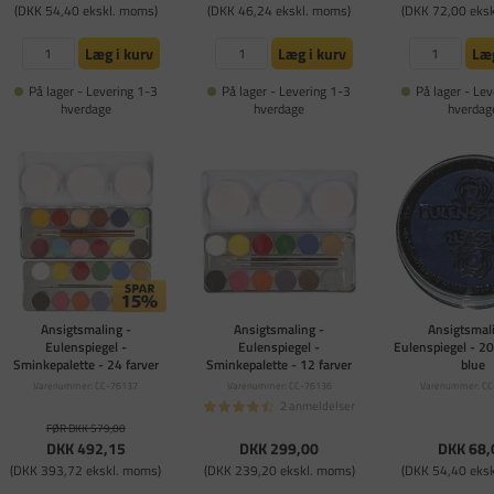
(DKK 54,40 ekskl. moms)
(DKK 46,24 ekskl. moms)
(DKK 72,00 eks
Læg i kurv
Læg i kurv
Læg
På lager - Levering 1-3
På lager - Levering 1-3
På lager - Lev
hverdage
hverdage
hverdag
Ansigtsmaling -
Ansigtsmaling -
Ansigtsmali
Eulenspiegel -
Eulenspiegel -
Eulenspiegel - 20
Sminkepalette - 24 farver
Sminkepalette - 12 farver
blue
Varenummer: CC-76137
Varenummer: CC-76136
Varenummer: CC
2 anmeldelser
FØR DKK 579,00
DKK 492,15
DKK 299,00
DKK 68,
(DKK 393,72 ekskl. moms)
(DKK 239,20 ekskl. moms)
(DKK 54,40 eks