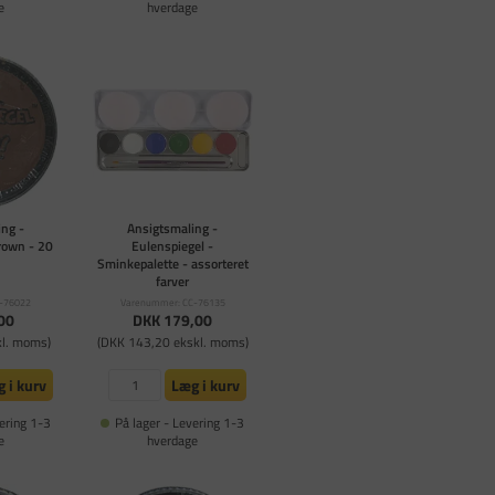
e
hverdage
ng -
Ansigtsmaling -
rown - 20
Eulenspiegel -
Sminkepalette - assorteret
farver
-76022
Varenummer: CC-76135
00
DKK 179,00
kl. moms)
(DKK 143,20 ekskl. moms)
 i kurv
Læg i kurv
ering 1-3
På lager - Levering 1-3
e
hverdage