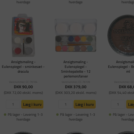
hverdage
hverdage
hverdag
Ansigtsmaling -
Ansigtsmaling -
Ansigtsmali
Eulenspiegel - sminkesæt -
Eulenspiegel -
Eulenspiegel - B
dracula
Sminkepalette - 12
ml
perlemorsfarver
Varenummer: CC-76104
Varenummer: CC-76139
Varenummer: CC
DKK 90,00
DKK 379,00
DKK 68,
(DKK 72,00 ekskl. moms)
(DKK 303,20 ekskl. moms)
(DKK 54,40 eks
Læg i kurv
Læg i kurv
Læg
På lager - Levering 1-3
På lager - Levering 1-3
På lager - Lev
hverdage
hverdage
hverdag