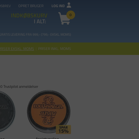
OPRET BRUGER
LOG IND
DSBREV
INDKØBSKURV
0
I ALT:
GRATIS LEVERING FRA 99
9,- (799,- EKSKL. MOMS)
PRISER EKSKL. MOMS
|
PRISER INKL. MOMS
0 Trustpilot anmeldelser
ng -
Ansigtsmaling -