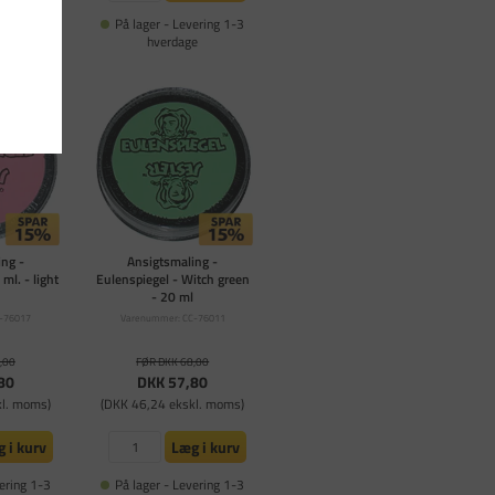
ering 1-3
På lager - Levering 1-3
e
hverdage
ng -
Ansigtsmaling -
ml. - light
Eulenspiegel - Witch green
- 20 ml
-76017
Varenummer: CC-76011
,00
FØR DKK 68,00
80
DKK 57,80
kl. moms)
(DKK 46,24 ekskl. moms)
 i kurv
Læg i kurv
ering 1-3
På lager - Levering 1-3