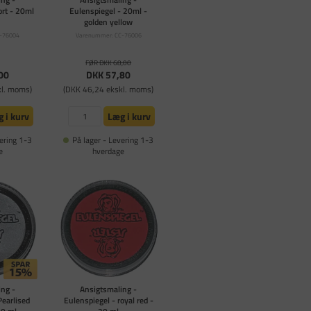
ort - 20ml
Eulenspiegel - 20ml -
golden yellow
-76004
Varenummer: CC-76006
FØR DKK 68,00
00
DKK 57,80
kl. moms)
(DKK 46,24 ekskl. moms)
 i kurv
Læg i kurv
ering 1-3
På lager - Levering 1-3
e
hverdage
ng -
Ansigtsmaling -
Pearlised
Eulenspiegel - royal red -