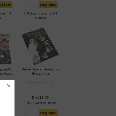
 i kurv
Læg i kurv
ering 1-3
På lager - Levering 1-3
e
hverdage
igtsmaling
Eulenspiegel sminkehæfte,
 sminkesæt
16 ass./ 1 pk.
-76131
Varenummer: CC-841153
nmeldelser
,00
DKK 98,00
kl. moms)
(DKK 78,40 ekskl. moms)
 i kurv
Læg i kurv