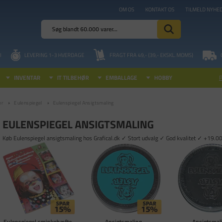
OM OS
KONTAKT OS
TILMELD NYHE
I
LEVERING 1-3 HVERDAGE
FRAGT FRA 49,- (39,- EKSKL. MOMS)
INVENTAR
IT TILBEHØR
EMBALLAGE
HOBBY
er
Eulenspiegel
Eulenspiegel Ansigtsmaling
EULENSPIEGEL ANSIGTSMALING
Køb Eulenspiegel ansigtsmaling hos Grafical.dk ✓ Stort udvalg ✓ God kvalitet ✓ +19.00
Eulenspiegel sminkehæfte,
Ansigtsmaling -
Ansigtsmali