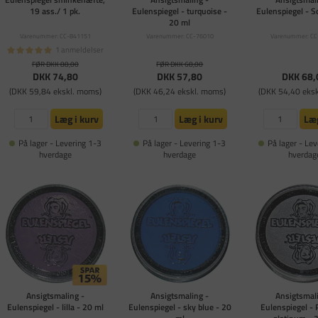
19 ass./ 1 pk.
Eulenspiegel - turquoise -
Eulenspiegel - S
20 ml
Varenummer: CC-841151
Varenummer: CC-76010
Varenummer: CC
1 anmeldelser
FØR DKK 88,00
FØR DKK 68,00
DKK 74,80
DKK 57,80
DKK 68,
(DKK 59,84 ekskl. moms)
(DKK 46,24 ekskl. moms)
(DKK 54,40 eks
Læg i kurv
Læg i kurv
Læg
På lager - Levering 1-3
På lager - Levering 1-3
På lager - Lev
hverdage
hverdage
hverdag
Ansigtsmaling -
Ansigtsmaling -
Ansigtsmali
Eulenspiegel - lilla - 20 ml
Eulenspiegel - sky blue - 20
Eulenspiegel - 