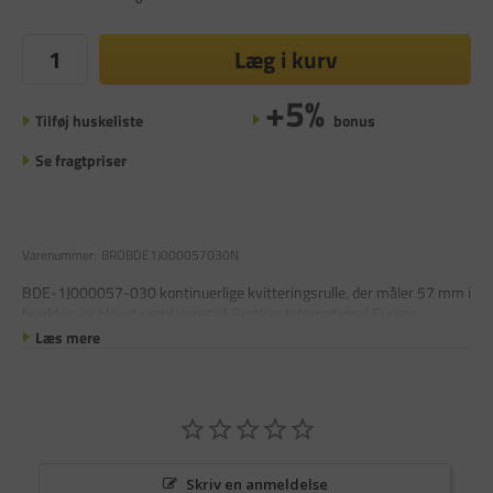
Læg i kurv
+5%
Tilføj huskeliste
bonus
Se fragtpriser
Varenummer:
BROBDE1J000057030N
BDE-1J000057-030 kontinuerlige kvitteringsrulle, der måler 57 mm i
bredden, er blevet certificeret af Brother International Europe.
Læs mere
Skriv en anmeldelse