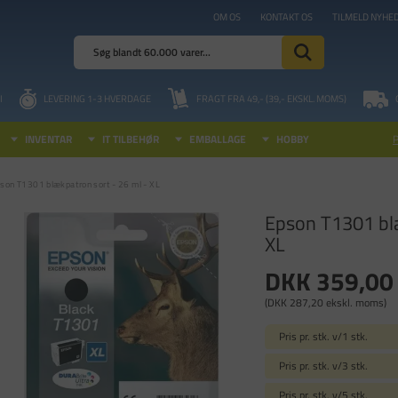
OM OS
KONTAKT OS
TILMELD NYHE
I
LEVERING 1-3 HVERDAGE
FRAGT FRA 49,- (39,- EKSKL. MOMS)
INVENTAR
IT TILBEHØR
EMBALLAGE
HOBBY
son T1301 blækpatron sort - 26 ml - XL
Epson T1301 blæ
XL
DKK 359,00
(DKK 287,20 ekskl. moms)
Pris pr. stk. v/1 stk.
Pris pr. stk. v/3 stk.
Pris pr. stk. v/5 stk.