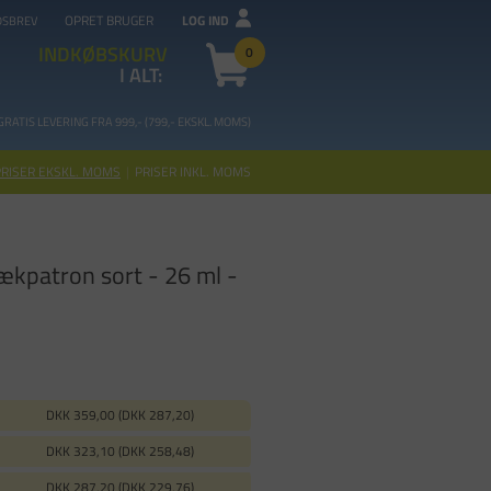
OPRET BRUGER
LOG IND
DSBREV
INDKØBSKURV
0
I ALT:
GRATIS LEVERING FRA 99
9,- (799,- EKSKL. MOMS)
PRISER EKSKL. MOMS
|
PRISER INKL. MOMS
kpatron sort - 26 ml -
DKK 359,00 (DKK 287,20)
DKK 323,10 (DKK 258,48)
DKK 287,20 (DKK 229,76)