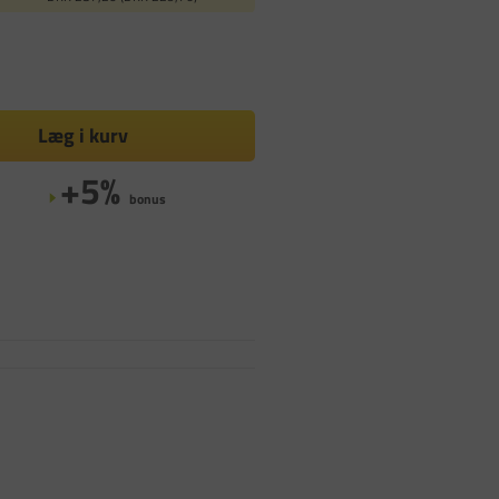
Læg i kurv
+5%
bonus