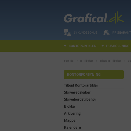
5% KUNDEBONUS
PRISGARANT
KONTORARTIKLER
HUSHOLDNING
Forside
IT Tilbehør
Tilbud IT Tilbehør
Ep
KONTORFORSYNING
Tilbud Kontorartikler
Skriveredskaber
Skrivebordstilbehør
Blokke
Arkivering
Mapper
Kalendere