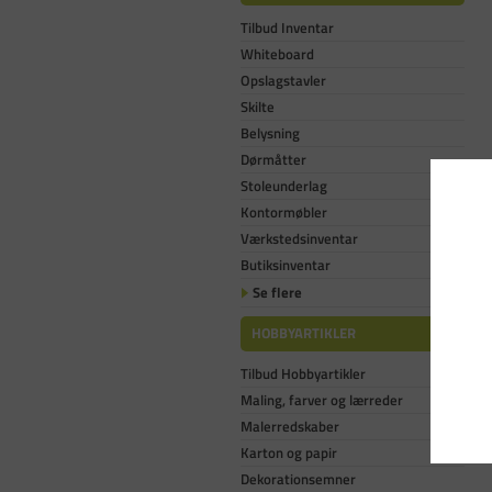
Tilbud Inventar
Whiteboard
Opslagstavler
Skilte
Belysning
Dørmåtter
Stoleunderlag
Kontormøbler
Værkstedsinventar
Butiksinventar
Se flere
HOBBYARTIKLER
Tilbud Hobbyartikler
Maling, farver og lærreder
Malerredskaber
Karton og papir
Dekorationsemner