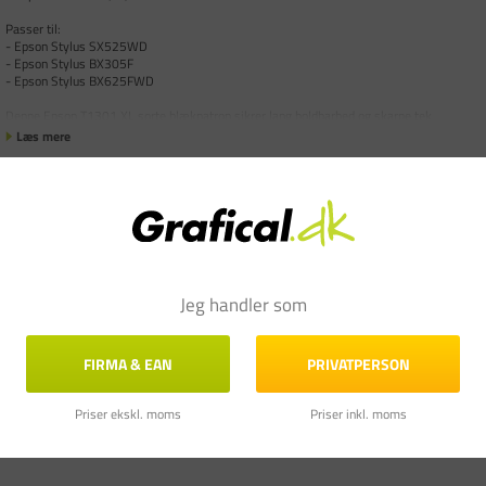
Passer til:
- Epson Stylus SX525WD
- Epson Stylus BX305F
- Epson Stylus BX625FWD
Denne Epson T1301 XL sorte blækpatron sikrer lang holdbarhed og skarpe tek
Læs mere
Jeg handler som
FIRMA & EAN
PRIVATPERSON
Priser ekskl. moms
Priser inkl. moms