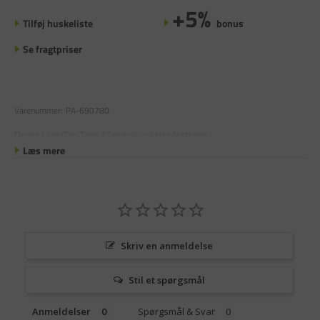
+5%
Tilføj huskeliste
bonus
Se fragtpriser
Varenummer:
PA-690780
Dymo LetraTag Tape 12mmx4m klar plasttape
Læs mere
Skriv en anmeldelse
Stil et spørgsmål
Anmeldelser
Spørgsmål & Svar