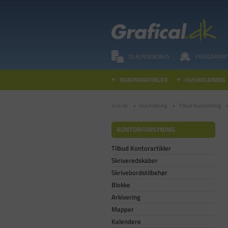
5% KUNDEBONUS
PRISGARANT
KONTORARTIKLER
HUSHOLDNING
Forside
Husholdning
Tilbud Husholdning
KONTORFORSYNING
Tilbud Kontorartikler
Skriveredskaber
Skrivebordstilbehør
Blokke
Arkivering
Mapper
Kalendere