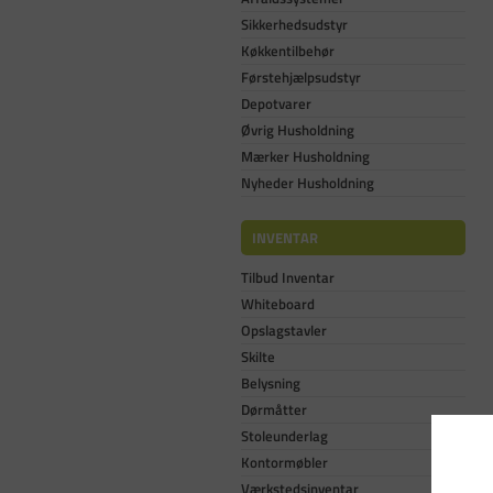
Sikkerhedsudstyr
Køkkentilbehør
Førstehjælpsudstyr
Depotvarer
Øvrig Husholdning
Mærker Husholdning
Nyheder Husholdning
INVENTAR
Tilbud Inventar
Whiteboard
Opslagstavler
Skilte
Belysning
Dørmåtter
Stoleunderlag
Kontormøbler
Værkstedsinventar