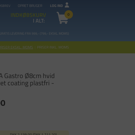
OPRET BRUGER
LOG IND
DSBREV
INDKØBSKURV
0
I ALT:
GRATIS LEVERING FRA 99
9,- (799,- EKSKL. MOMS)
PRISER EKSKL. MOMS
|
PRISER INKL. MOMS
A Gastro Ø8cm hvid
t coating plastfri -
00
DKK 2.139,00 (DKK 1.711,20)