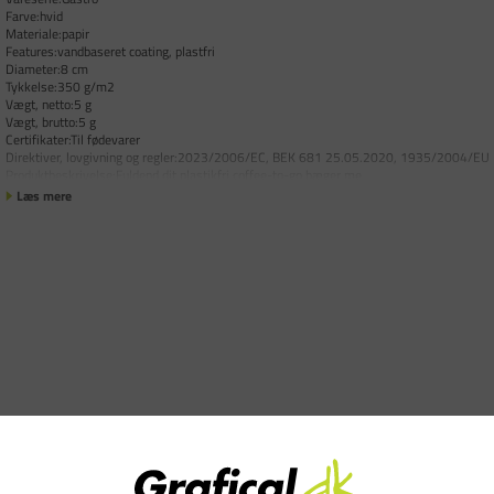
Farve:hvid
Materiale:papir
Features:vandbaseret coating, plastfri
Diameter:8 cm
Tykkelse:350 g/m2
Vægt, netto:5 g
Vægt, brutto:5 g
Certifikater:Til fødevarer
Direktiver, lovgivning og regler:2023/2006/EC, BEK 681 25.05.2020, 1935/2004/EU
Produktbeskrivelse:Fuldend dit plastikfri coffee-to-go bæger me
Læs mere