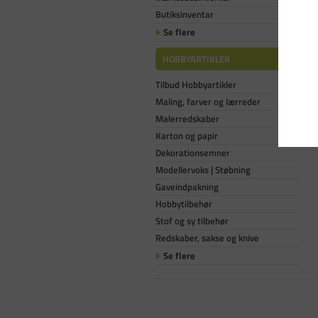
Butiksinventar
Se flere
HOBBYARTIKLER
Tilbud Hobbyartikler
Maling, farver og lærreder
Malerredskaber
Karton og papir
Dekorationsemner
Modellervoks | Støbning
Gaveindpakning
Hobbytilbehør
Stof og sy tilbehør
Redskaber, sakse og knive
Se flere