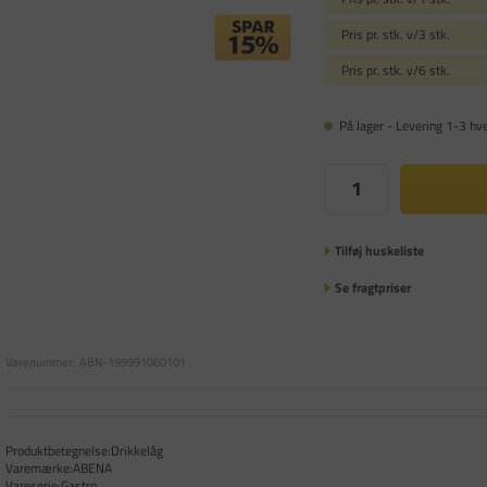
Pris pr. stk. v/3 stk.
Pris pr. stk. v/6 stk.
På lager - Levering 1-3 hv
Tilføj huskeliste
Se fragtpriser
Varenummer:
ABN-199991060101
Produktbetegnelse:Drikkelåg
Varemærke:ABENA
Vareserie:Gastro