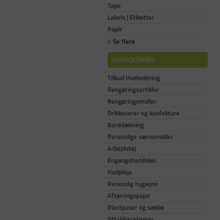
Tape
Labels | Etiketter
Papir
Se flere
HUSHOLDNING
Tilbud Husholdning
Rengøringsartikler
Rengøringsmidler
Drikkevarer og konfekture
Borddækning
Personlige værnemidler
Arbejdstøj
Engangshandsker
Hudpleje
Personlig hygiejne
Aftørringspapir
Plastposer og sække
Affaldssystemer