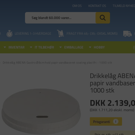
OM OS
KONTAKT OS
TILMELD NYHE
I
LEVERING 1-3 HVERDAGE
FRAGT FRA 49,- (39,- EKSKL. MOMS)
INVENTAR
IT TILBEHØR
EMBALLAGE
HOBBY
Drikkelåg ABENA Gastro Ø8cm hvid papir vandbaseret coating plastfri - 1000 stk
Drikkelåg ABEN
papir vandbasere
1000 stk
DKK 2.139,
(DKK 1.711,20 ekskl. moms)
Pris pr. stk. v/1 stk.