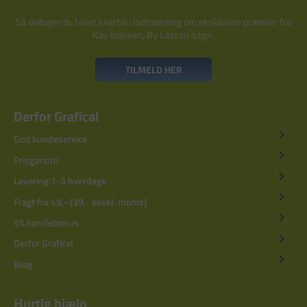
Så deltager du hvert kvartal i lodtrækning om eksklusive præmier fra
Kay Bojesen, By Lassen o.lign.
TILMELD HER
Derfor Grafical
God kundeservice
Prisgaranti
Levering 1-3 hverdage
Fragt fra 49,- (39,- ekskl. moms)
5% kundebonus
Derfor Grafical
Blog
Hurtig hjælp