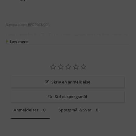
Varenummer:
BROPACU004
Label cutter for the TJ-4T series label, receipt and wristband printers
Læs mere
Skriv en anmeldelse
Stil et spørgsmål
Anmeldelser
Spørgsmål & Svar