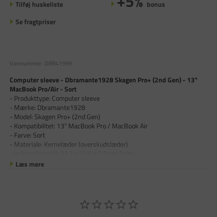
+5%
Tilføj huskeliste
bonus
Se fragtpriser
Varenummer:
DBR41999
Computer sleeve - Dbramante1928 Skagen Pro+ (2nd Gen) - 13"
MacBook Pro/Air - Sort
- Produkttype: Computer sleeve
- Mærke: Dbramante1928
- Model: Skagen Pro+ (2nd Gen)
- Kompatibilitet: 13" MacBook Pro / MacBook Air
- Farve: Sort
- Materiale: Kernelæder (overskuds­læder)
- Indvendige mål: 31,2 x 22,0 x 2,0 cm &nbs
Læs mere