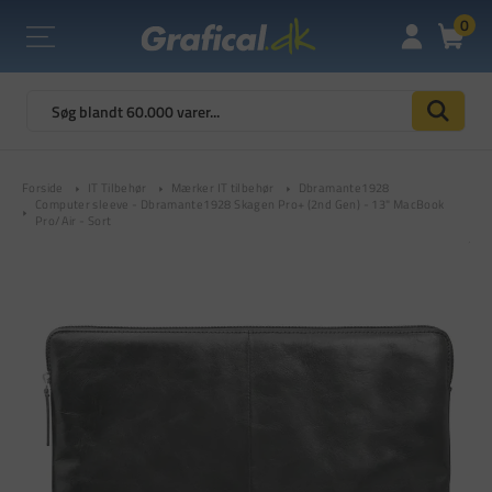
0
Forside
IT Tilbehør
Mærker IT tilbehør
Dbramante1928
Computer sleeve - Dbramante1928 Skagen Pro+ (2nd Gen) - 13" MacBook
Pro/Air - Sort