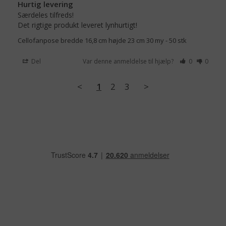
Hurtig levering
Særdeles tilfreds!

Det rigtige produkt leveret lynhurtigt!
Cellofanpose bredde 16,8 cm højde 23 cm 30 my - 50 stk
Del
Var denne anmeldelse til hjælp?
0
0
<
1
2
3
>