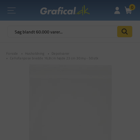
0
Forside
Husholdning
Depotvarer
Cellofanpose bredde 16,8 cm højde 23 cm 30 my - 50 stk