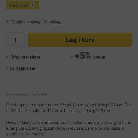
På lager - Levering 1-3 hverdage
Læg i kurv
+5%
Tilføj huskeliste
bonus
Se fragtpriser
Varenummer:
CC-239950
Cellofanposer som har en bredde på 12 cm og en højde på 22 cm. Der
er 20 stk. i en pakning. Poserne har en tykkelse på 25 my.
Dette er klare cellonfanposer med selvklæbende striplukning. Målene
er angivet udvendig og som en lukket pose. Denne cellofanpose er
syrefri og PH-neutral.