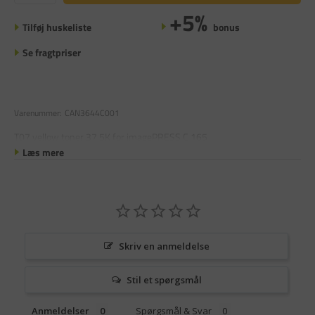
+5%
Tilføj huskeliste
bonus
Se fragtpriser
Varenummer:
CAN3644C001
T07 yellow toner 37,5K for imagePRESS C 165
Læs mere
Skriv en anmeldelse
Stil et spørgsmål
Anmeldelser
Spørgsmål & Svar