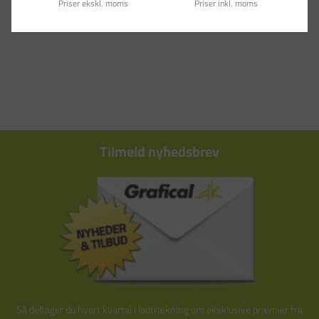
Priser ekskl. moms
Priser inkl. moms
Tilmeld nyhedsbrev
Så deltager du hvert kvartal i lodtrækning om eksklusive præmier fra