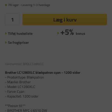
På lager - Levering 1-3 hverdage
Læg i kurv
+5%
Tilføj huskeliste
bonus
Se fragtpriser
Varenummer:
BROLC1280XLC
Brother LC1280XLC blækpatron cyan - 1200 sider
- Produkttype: Blækpatron
- Mærke: Brother
- Model: LC1280XLC
- Farve: Cyan
- Kapacitet: 1200 sider
**Passer til:**
- BROTHER MFC-J 6510 DW