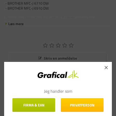
- BROTHER MFC-J 6710 DW
- BROTHER MFC-J 6910 DW
Denne cyan blækpatron fra Brother LC1280XL-serien har e
Læs mere
Skriv en anmeldelse
Stil et spørgsmål
Anmeldelser
Spørgsmål & Svar
Jeg handler som
FIRMA & EAN
PRIVATPERSON