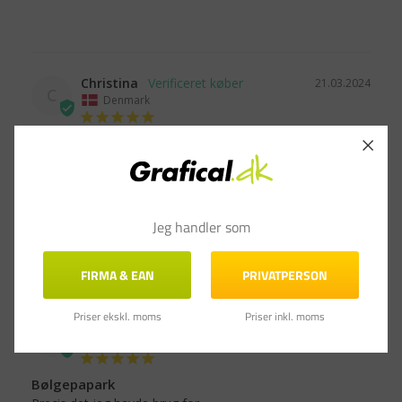
Christina
21.03.2024
C
Denmark
Hurtig og super levering
Alletiders pap, super tilfreds
Bølgepapark med bølgeretning 775 - 1175 x 775 mm 3 mm,
brun - 25 stk
Jeg handler som
Del
Var denne anmeldelse til hjælp?
0
0
FIRMA & EAN
PRIVATPERSON
Priser ekskl. moms
Priser inkl. moms
Petra S.
25.08.2021
PS
Danmark
Bølgepapark