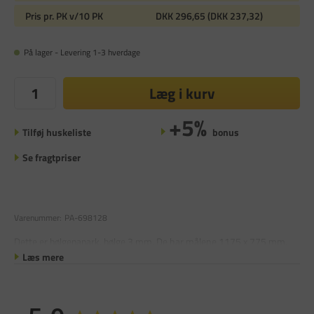
Pris pr. PK v/10 PK
DKK 296,65 (DKK 237,32)
På lager - Levering 1-3 hverdage
Læg i kurv
+5%
Tilføj huskeliste
bonus
Se fragtpriser
Varenummer:
PA-698128
Dette er bølgepapark, bølge 3 mm. De har målene 1175 x 775 mm.
Læs mere