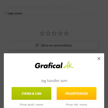
Epson T7891 XXL sort blækpatron er et økonomisk
Læs mere
Skriv en anmeldelse
Stil et spørgsmål
Anmeldelser
Spørgsmål & Svar
Jeg handler som
FIRMA & EAN
PRIVATPERSON
Priser ekskl. moms
Priser inkl. moms