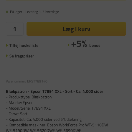
På lager - Levering 1-3 hverdage
Læg i kurv
+5%
Tilføj huskeliste
bonus
Se fragtpriser
Varenummer:
EPST789140
Blækpatron - Epson T7891 XXL - Sort - Ca. 4.000 sider
- Produkttype: Blækpatron
- Mærke: Epson
- Model/Serie: T7891 XXL
- Farve: Sort
- Kapacitet: Ca. 4.000 sider ved 5 % dækning
- Kompatible maskiner: Epson WorkForce Pro WF‑5110DW,
WF‑5190DW, WF‑5620DWF, WF‑5690DWF