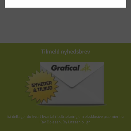
Tilmeld nyhedsbrev
Så deltager du hvert kvartal i lodtrækning om eksklusive præmier fra
Kay Bojesen, By Lassen o.lign.