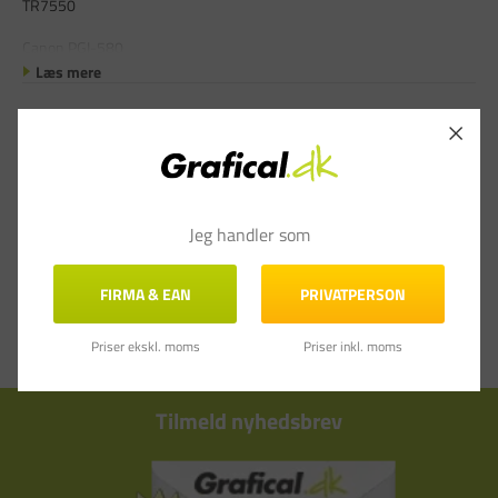
TR7550
Canon PGI-580
Læs mere
Jeg handler som
FIRMA & EAN
PRIVATPERSON
Priser ekskl. moms
Priser inkl. moms
Tilmeld nyhedsbrev