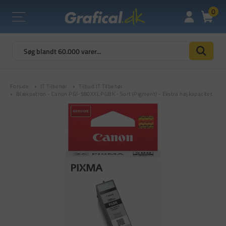
0
Forside
IT Tilbehør
Tilbud IT Tilbehør
Blækpatron - Canon PGI-580XXL PGBK - Sort (Pigment) - Ekstra høj kapacitet