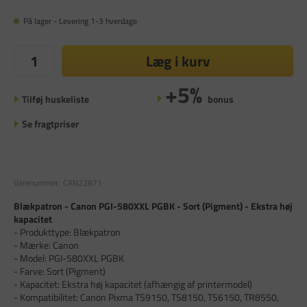
På lager - Levering 1-3 hverdage
Læg i kurv
+5%
Tilføj huskeliste
bonus
Se fragtpriser
Varenummer:
CAN22871
Blækpatron - Canon PGI-580XXL PGBK - Sort (Pigment) - Ekstra høj
kapacitet
- Produkttype: Blækpatron
- Mærke: Canon
- Model: PGI-580XXL PGBK
- Farve: Sort (Pigment)
- Kapacitet: Ekstra høj kapacitet (afhængig af printermodel)
- Kompatibilitet: Canon Pixma TS9150, TS8150, TS6150, TR8550,