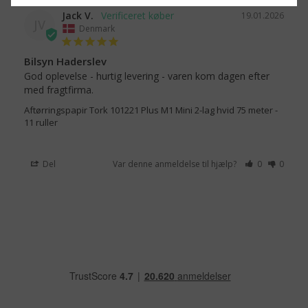
Jack V.
19.01.2026
JV
Denmark
Bilsyn Haderslev
God oplevelse - hurtig levering - varen kom dagen efter 
med fragtfirma.
Aftørringspapir Tork 101221 Plus M1 Mini 2-lag hvid 75 meter -
11 ruller
Del
Var denne anmeldelse til hjælp?
0
0