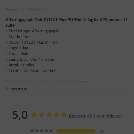
Varenummer:
PA-696012
Aftørringspapir Tork 101221 Plus M1 Mini 2-lag hvid 75 meter - 11
ruller
- Produkttype: Aftørringspapir
- Mærke: Tork
- Model: 101221 Plus M1 Mini
- Lags: 2-lag
- Farve: Hvid
- Længde pr. rulle: 75 meter
- Antal: 11 ruller
- Certifikater: Svanemærket
Dette Tork 101221 Plus M1 Mini aftørringspapi
Læs mere
5,0
Baseret på 1 anmeldelser
1