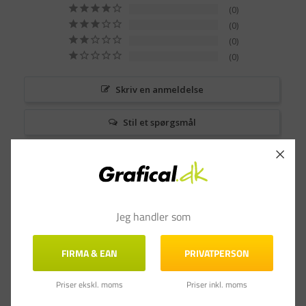
0
0
0
0
Skriv en anmeldelse
Stil et spørgsmål
Anmeldelser
Spørgsmål & Svar
Filtrer anmeldelser
Jeg handler som
FIRMA & EAN
PRIVATPERSON
Priser ekskl. moms
Priser inkl. moms