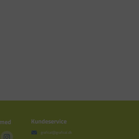
Kundeservice
 med
grafical@grafical.dk