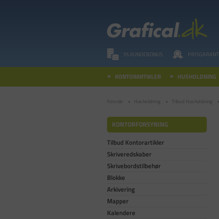
5% KUNDEBONUS
PRISGARANT
KONTORARTIKLER
HUSHOLDNING
Forside
Husholdning
Tilbud Husholdning
KONTORFORSYNING
Tilbud Kontorartikler
Skriveredskaber
Skrivebordstilbehør
Blokke
Arkivering
Mapper
Kalendere