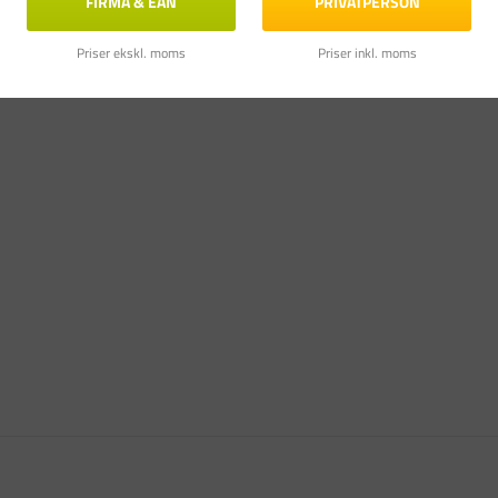
FIRMA & EAN
PRIVATPERSON
Priser ekskl. moms
Priser inkl. moms