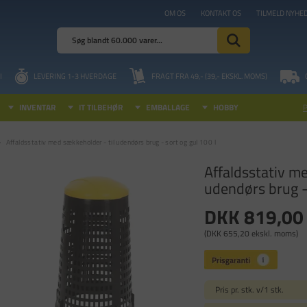
OM OS
KONTAKT OS
TILMELD NYHE
I
LEVERING 1-3 HVERDAGE
FRAGT FRA 49,- (39,- EKSKL. MOMS)
INVENTAR
IT TILBEHØR
EMBALLAGE
HOBBY
Affaldsstativ med sækkeholder - til udendørs brug - sort og gul 100 l
Affaldsstativ me
udendørs brug - 
DKK 819,00
(DKK 655,20 ekskl. moms)
Pris pr. stk. v/1 stk.