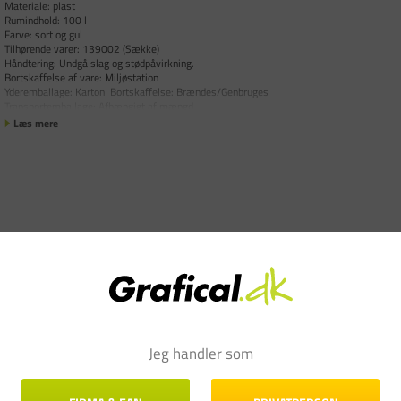
Materiale: plast
Rumindhold: 100 l
Farve: sort og gul
Tilhørende varer: 139002 (Sække)
Håndtering: Undgå slag og stødpåvirkning.
Bortskaffelse af vare: Miljøstation
Yderemballage: Karton Bortskaffelse: Brændes/Genbruges
Transportemballage: Afhængigt af mængd
Læs mere
Jeg handler som