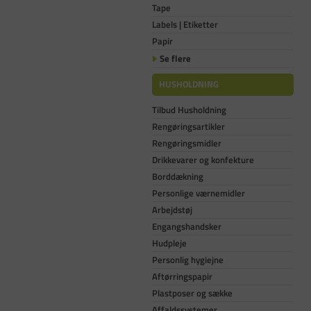
Tape
Labels | Etiketter
Papir
Se flere
HUSHOLDNING
Tilbud Husholdning
Rengøringsartikler
Rengøringsmidler
Drikkevarer og konfekture
Borddækning
Personlige værnemidler
Arbejdstøj
Engangshandsker
Hudpleje
Personlig hygiejne
Aftørringspapir
Plastposer og sække
Affaldssystemer