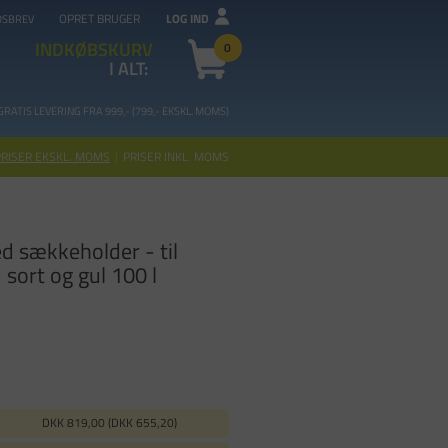
OPRET BRUGER
LOG IND
DSBREV
INDKØBSKURV
0
I ALT:
GRATIS LEVERING FRA 99
9,- (799,- EKSKL. MOMS)
PRISER EKSKL. MOMS
|
PRISER INKL. MOMS
d sækkeholder - til
sort og gul 100 l
DKK 819,00 (DKK 655,20)