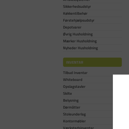
Sikkerhedsudstyr
Køkkentilbehør
Førstehjælpsudstyr
Depotvarer
Øvrig Husholdning
Mærker Husholdning
Nyheder Husholdning
INVENTAR
Tilbud Inventar
Whiteboard
Opslagstavler
Skilte
Belysning
Dørmåtter
Stoleunderlag
Kontormøbler
Værkstedsinventar