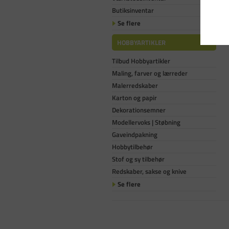
Butiksinventar
Se flere
HOBBYARTIKLER
Tilbud Hobbyartikler
Maling, farver og lærreder
Malerredskaber
Karton og papir
Dekorationsemner
Modellervoks | Støbning
Gaveindpakning
Hobbytilbehør
Stof og sy tilbehør
Redskaber, sakse og knive
Se flere