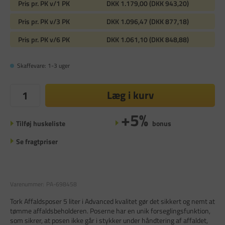
Pris pr. PK v/1 PK
DKK 1.179,00 (DKK 943,20)
Pris pr. PK v/3 PK
DKK 1.096,47 (DKK 877,18)
Pris pr. PK v/6 PK
DKK 1.061,10 (DKK 848,88)
Skaffevare: 1-3 uger
Læg i kurv
+5%
Tilføj huskeliste
bonus
Se fragtpriser
Varenummer:
PA-698458
Tork Affaldsposer 5 liter i Advanced kvalitet gør det sikkert og nemt at
tømme affaldsbeholderen. Poserne har en unik forseglingsfunktion,
som sikrer, at posen ikke går i stykker under håndtering af affaldet,