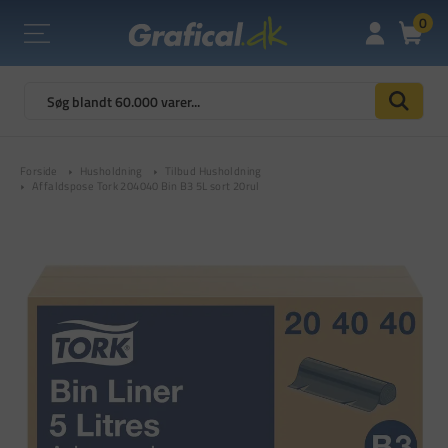
0
Forside
Husholdning
Tilbud Husholdning
Affaldspose Tork 204040 Bin B3 5L sort 20rul