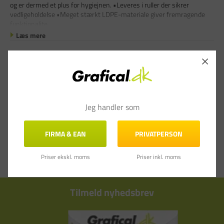
og er dermed et plus for hygiejnen. •Leveres i ruller der sikrer
vedligeholdelse •Meget stærkt LDPE-materiale giver fremragende
funktionalite
Læs mere
Jeg handler som
FIRMA & EAN
PRIVATPERSON
Priser ekskl. moms
Priser inkl. moms
Tilmeld nyhedsbrev