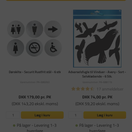
Dørskilte - Securit Rustfrit stål - 6 stk
Advarselsfugle til Vinduer - Avery - Sort -
Selvklæbende - 6 Stk.
Varenummer: PA-686093
Varenummer: PA-688119
17 anmeldelser
DKK 179,00
pr. PK
DKK 74,00
pr. PK
(DKK 143,20 ekskl. moms)
(DKK 59,20 ekskl. moms)
Læg i kurv
Læg i kurv
På lager - Levering 1-3
På lager - Levering 1-3
hverdage
hverdage