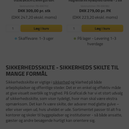
trucks Ø43cm 0,4mm gul/sort
magnetisk A4 m|rød|hvid ramme - 2 stk
Varenummer: PA-690702
Varenummer: PA-690382
DKK 309,00
pr. stk
DKK 279,00
pr. PK
(DKK 247,20 ekskl. moms)
(DKK 223,20 ekskl. moms)
Læg i kurv
Læg i kurv
Skaffevare: 1-3 uger
På lager - Levering 1-3
hverdage
SIKKERHEDSSKILTE - SIKKERHEDS SKILTE TIL
MANGE FORMÅL
Sikkerhedsskilte er vigtige i
sikkerhed
og klarhed på både
arbejdspladser og offentlige steder. Det er en enkel og effektiv måde
at give visuelt overblik og tryghed. På Grafical.dk har vi et stort udvalg
af sikkerhedsskilte, som viser tydeligt, hvor man skal være ekstra
opmærksom. Det kan fx være skilte, der advarer mod glatte gulve –
eller viser vejen ud, hvis uheldet er ude. Sortimentet passer til alt fra
kontorer og skoler til byggepladser og institutioner - så både ansatte,
gæster og andre besøgende hurtigt kan orientere sig.