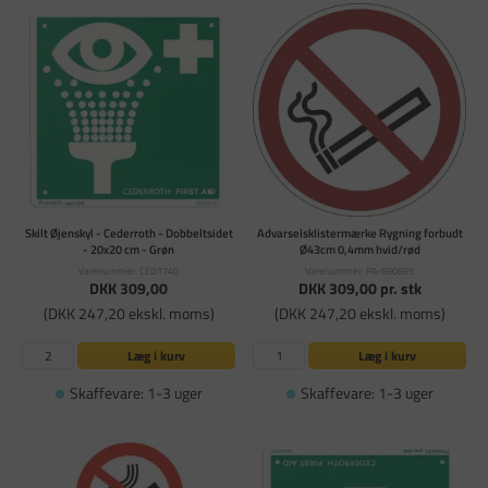
Skilt Øjenskyl - Cederroth - Dobbeltsidet
Advarselsklistermærke Rygning forbudt
- 20x20 cm - Grøn
Ø43cm 0,4mm hvid/rød
Varenummer: CED1740
Varenummer: PA-690695
DKK 309,00
DKK 309,00
pr. stk
(DKK 247,20 ekskl. moms)
(DKK 247,20 ekskl. moms)
Læg i kurv
Læg i kurv
Skaffevare: 1-3 uger
Skaffevare: 1-3 uger