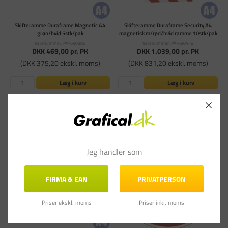
Skifteramme Duraframe Magnetic A4
Skifteramme Duraframe Security A4
grøn/hvid 5stk/pak
magnetisk m/rød/hvid ramme 10stk/pak
Varenummer: PA-690385
Varenummer: PA-690448
DKK 469,00
pr. PK
DKK 1.039,00
pr. PK
(DKK 375,20 ekskl. moms)
(DKK 831,20 ekskl. moms)
Læg i kurv
Læg i kurv
På lager - Levering 1-3
På lager - Levering 1-3
hverdage
hverdage
Jeg handler som
FIRMA & EAN
PRIVATPERSON
Priser ekskl. moms
Priser inkl. moms