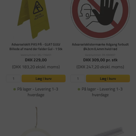
Advarselskilt PAS PÅ - GLAT GULV
Advarselsklistermærke Adgang forbudt
Billede af mand der falder Gul - 1 Stk
Ø43cm 0,4mm hvid/rød
Varenummer: ML-116451
Varenummer: PA-690697
DKK 229,00
DKK 309,00
pr. stk
(DKK 183,20 ekskl. moms)
(DKK 247,20 ekskl. moms)
Læg i kurv
Læg i kurv
På lager - Levering 1-3
På lager - Levering 1-3
hverdage
hverdage