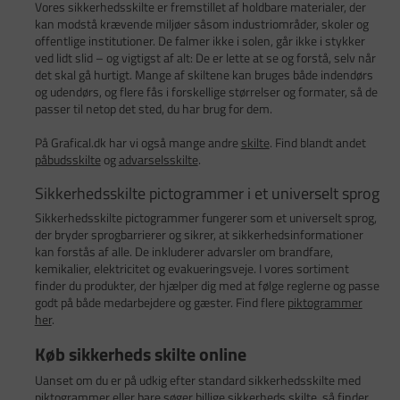
Vores sikkerhedsskilte er fremstillet af holdbare materialer, der
kan modstå krævende miljøer såsom industriområder, skoler og
offentlige institutioner. De falmer ikke i solen, går ikke i stykker
ved lidt slid – og vigtigst af alt: De er lette at se og forstå, selv når
det skal gå hurtigt. Mange af skiltene kan bruges både indendørs
og udendørs, og flere fås i forskellige størrelser og formater, så de
passer til netop det sted, du har brug for dem.
På Grafical.dk har vi også mange andre
skilte
. Find blandt andet
påbudsskilte
og
advarselsskilte
.
Sikkerhedsskilte pictogrammer i et universelt sprog
Sikkerhedsskilte pictogrammer fungerer som et universelt sprog,
der bryder sprogbarrierer og sikrer, at sikkerhedsinformationer
kan forstås af alle. De inkluderer advarsler om brandfare,
kemikalier, elektricitet og evakueringsveje. I vores sortiment
finder du produkter, der hjælper dig med at følge reglerne og passe
godt på både medarbejdere og gæster. Find flere
piktogrammer
her
.
Køb sikkerheds skilte online
Uanset om du er på udkig efter standard sikkerhedsskilte med
piktogrammer eller bare søger billige sikkerheds skilte, så finder