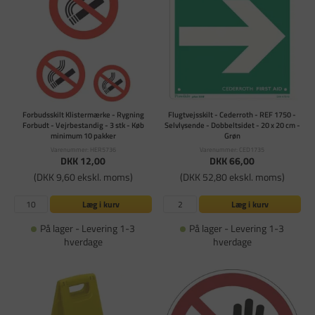
Forbudsskilt Klistermærke - Rygning
Flugtvejsskilt - Cederroth - REF 1750 -
Forbudt - Vejrbestandig - 3 stk - Køb
Selvlysende - Dobbelt­sidet - 20 x 20 cm -
minimum 10 pakker
Grøn
Varenummer: HER5736
Varenummer: CED1735
DKK 12,00
DKK 66,00
(DKK 9,60 ekskl. moms)
(DKK 52,80 ekskl. moms)
Læg i kurv
Læg i kurv
På lager - Levering 1-3
På lager - Levering 1-3
hverdage
hverdage