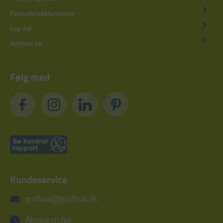
Fortrydelsesformular
Log ind
Kontakt os
Følg med
Kundeservice
grafical@grafical.dk
Åbningstider: