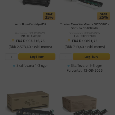
Xerox Drum Cartridge 80K
Tromle - Xerox WorkCentre 3052/3260 -
Sort - Ca. 10.000 sider
Varenummer: XER113R00762
Varenummer: XER101R00474
FØR DKK 4.289,00
FØR DKK 1.189,00
FRA DKK 3.216,75
FRA DKK 891,75
(DKK 2.573,40 ekskl. moms)
(DKK 713,40 ekskl. moms)
Læg i kurv
Læg i kurv
Skaffevare: 1-3 uger
Skaffevare: 1-3 uger
Forventet: 13-08-2026