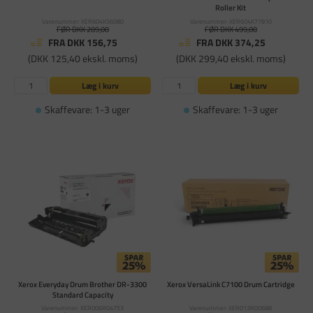
Roller Kit
Varenummer: XER604K56080
Varenummer: XER604K77810
FØR DKK 209,00
FØR DKK 499,00
FRA DKK 156,75
FRA DKK 374,25
(DKK 125,40 ekskl. moms)
(DKK 299,40 ekskl. moms)
Læg i kurv
Læg i kurv
Skaffevare: 1-3 uger
Skaffevare: 1-3 uger
Xerox Everyday Drum Brother DR-3300
Xerox VersaLink C7100 Drum Cartridge
Standard Capacity
Varenummer: XER006R04753
Varenummer: XER013R00688