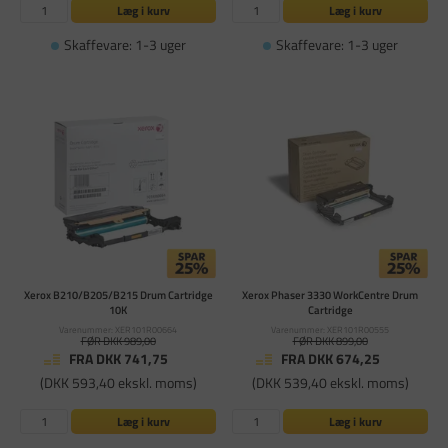
Læg i kurv
Læg i kurv
Skaffevare: 1-3 uger
Skaffevare: 1-3 uger
Xerox B210/B205/B215 Drum Cartridge
Xerox Phaser 3330 WorkCentre Drum
10K
Cartridge
Varenummer: XER101R00664
Varenummer: XER101R00555
FØR DKK 989,00
FØR DKK 899,00
FRA DKK 741,75
FRA DKK 674,25
(DKK 593,40 ekskl. moms)
(DKK 539,40 ekskl. moms)
Læg i kurv
Læg i kurv