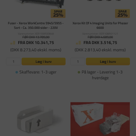
Fuser - Xerox WorkCentre 5945/5955 -
Xerox Kit Of 4 Imaging Units for Phaser
Sort - Ca. 350.000 sider - 220V
6600
Varenummer: XER109R00848
Varenummer: XER108R01121
FØR DKK 13.789,00
FØR DKK 4.689,00
FRA DKK 10.341,75
FRA DKK 3.516,75
(DKK 8.273,40 ekskl. moms)
(DKK 2.813,40 ekskl. moms)
Læg i kurv
Læg i kurv
Skaffevare: 1-3 uger
På lager - Levering 1-3
hverdage