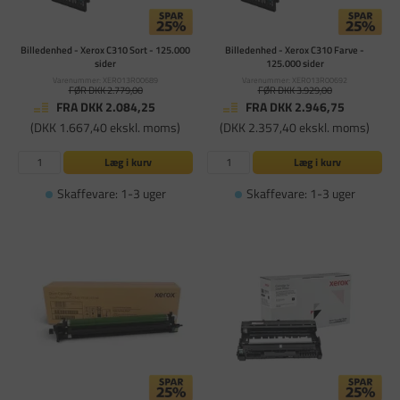
Billedenhed - Xerox C310 Sort - 125.000
Billedenhed - Xerox C310 Farve -
sider
125.000 sider
Varenummer: XER013R00689
Varenummer: XER013R00692
FØR DKK 2.779,00
FØR DKK 3.929,00
FRA DKK 2.084,25
FRA DKK 2.946,75
(DKK 1.667,40 ekskl. moms)
(DKK 2.357,40 ekskl. moms)
Læg i kurv
Læg i kurv
Skaffevare: 1-3 uger
Skaffevare: 1-3 uger