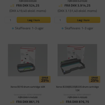
FØR DKK 699,00
FØR DKK 5.219,00
FRA DKK 524,25
FRA DKK 3.914,25
(DKK 419,40 ekskl. moms)
(DKK 3.131,40 ekskl. moms)
Læg i kurv
Læg i kurv
Skaffevare: 1-3 uger
Skaffevare: 1-3 uger
Xerox B310 drum cartridge 40K
Xerox B230|B225|B235 drum cartridge
12K
Varenummer: XER013R00690
Varenummer: XER013R00691
FØR DKK 1.149,00
FØR DKK 1.169,00
FRA DKK 861,75
FRA DKK 876,75