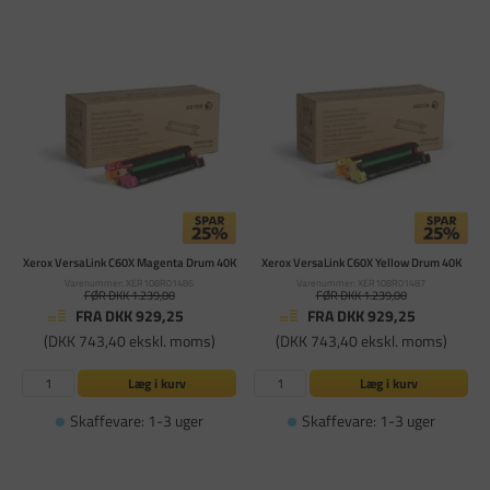
Xerox VersaLink C60X Magenta Drum 40K
Xerox VersaLink C60X Yellow Drum 40K
Varenummer: XER108R01486
Varenummer: XER108R01487
FØR DKK 1.239,00
FØR DKK 1.239,00
FRA DKK 929,25
FRA DKK 929,25
(DKK 743,40 ekskl. moms)
(DKK 743,40 ekskl. moms)
Læg i kurv
Læg i kurv
Skaffevare: 1-3 uger
Skaffevare: 1-3 uger