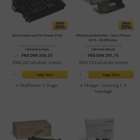
Xerox Duplex unit for Phaser 6140
Affaldstonerbeholder - Xerox Phaser
6510 - 30.000 sider
Varenummer: XER097S04069
Varenummer: XER108R01416
FØR DKK 479,00
FØR DKK 389,00
FRA DKK 359,25
FRA DKK 291,75
(DKK 287,40 ekskl. moms)
(DKK 233,40 ekskl. moms)
Læg i kurv
Læg i kurv
Skaffevare: 1-3 uger
På lager - Levering 1-3
hverdage