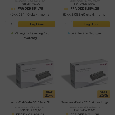
Varenummer: XER108R01124
Varenummer: XER106R02307
FØR DKK 469,00
FØR DKK 5.139,00
FRA DKK 351,75
FRA DKK 3.854,25
(DKK 281,40 ekskl. moms)
(DKK 3.083,40 ekskl. moms)
Læg i kurv
Læg i kurv
På lager - Levering 1-3
Skaffevare: 1-3 uger
hverdage
Xerox WorkCentre 3315 Toner 5K
Xerox WorkCentre 3315 print cartridge
Varenummer: XER106R02311
Varenummer: XER106R02313
FØR DKK 2.929,00
FØR DKK 4.949,00
FRA DKK 2.196,75
FRA DKK 3.711,75