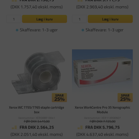
(DKK 1.757,40 ekskl. moms)
(DKK 2.969,40 ekskl. moms)
Læg i kurv
Læg i kurv
Skaffevare: 1-3 uger
Skaffevare: 1-3 uger
Xerox WC 7755/7765 staple cartridge
Xerox WorkCentre Pro 35 Xerographic
box
Module
Varenummer: XER008R13041
Varenummer: XER113R00607
FØR DKK 3.419,00
FØR DKK 7.729,00
FRA DKK 2.564,25
FRA DKK 5.796,75
(DKK 2.051,40 ekskl. moms)
(DKK 4.637,40 ekskl. moms)