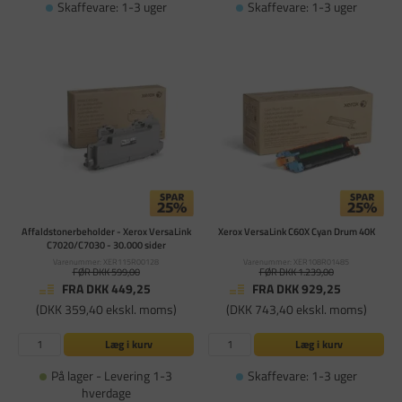
Skaffevare: 1-3 uger
Skaffevare: 1-3 uger
Affaldstonerbeholder - Xerox VersaLink
Xerox VersaLink C60X Cyan Drum 40K
C7020/C7030 - 30.000 sider
Varenummer: XER115R00128
Varenummer: XER108R01485
FØR DKK 599,00
FØR DKK 1.239,00
FRA DKK 449,25
FRA DKK 929,25
(DKK 359,40 ekskl. moms)
(DKK 743,40 ekskl. moms)
Læg i kurv
Læg i kurv
På lager - Levering 1-3
Skaffevare: 1-3 uger
hverdage