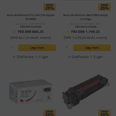
Xerox WorkCentre Pro 245/255 staples
Xerox WorkCentre 5845/5855 staple
(3x3000)
Cartridge
Varenummer: XER108R00535
Varenummer: XER008R12912
FØR DKK 1.079,00
FØR DKK 2.399,00
FRA DKK 809,25
FRA DKK 1.799,25
(DKK 647,40 ekskl. moms)
(DKK 1.439,40 ekskl. moms)
Læg i kurv
Læg i kurv
Skaffevare: 1-3 uger
Skaffevare: 1-3 uger