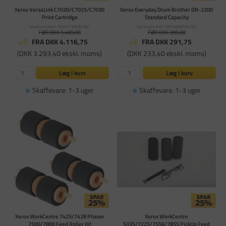
Xerox VersaLink C7020/C7025/C7030
Xerox Everyday Drum Brother DR-2200
Print Cartridge
Standard Capacity
Varenummer: XER113R00780
Varenummer: XER006R04750
FØR DKK 5.489,00
FØR DKK 389,00
FRA DKK 4.116,75
FRA DKK 291,75
(DKK 3.293,40 ekskl. moms)
(DKK 233,40 ekskl. moms)
Læg i kurv
Læg i kurv
Skaffevare: 1-3 uger
Skaffevare: 1-3 uger
Xerox WorkCentre 7425/7428 Phaser
Xerox WorkCentre
7500/7800 Feed Roller Kit
5335/7225/7556/7855 PickUp Feed