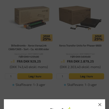
Billedtromle - Xerox VersaLink
Xerox Transfer Units for Phaser 6600
C600/C605 - Sort - Ca. 40.000 sider
Varenummer: XER108R01488
Varenummer: XER108R01122
FØR DKK 1.239,00
FØR DKK 3.839,00
FRA DKK 929,25
FRA DKK 2.879,25
(DKK 743,40 ekskl. moms)
(DKK 2.303,40 ekskl. moms)
Læg i kurv
Læg i kurv
Skaffevare: 1-3 uger
Skaffevare: 1-3 uger