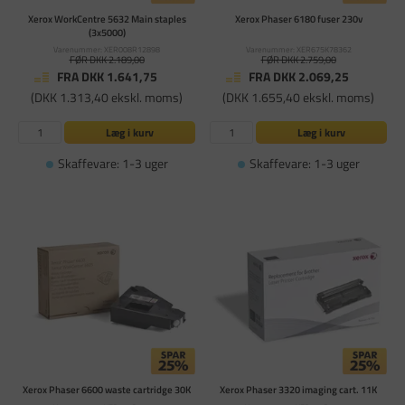
Xerox WorkCentre 5632 Main staples
Xerox Phaser 6180 fuser 230v
(3x5000)
Varenummer: XER008R12898
Varenummer: XER675K78362
FØR DKK 2.189,00
FØR DKK 2.759,00
FRA DKK 1.641,75
FRA DKK 2.069,25
(DKK 1.313,40 ekskl. moms)
(DKK 1.655,40 ekskl. moms)
Læg i kurv
Læg i kurv
Skaffevare: 1-3 uger
Skaffevare: 1-3 uger
Xerox Phaser 6600 waste cartridge 30K
Xerox Phaser 3320 imaging cart. 11K