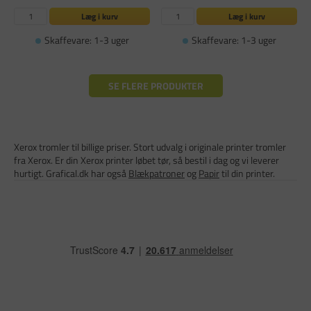
Læg i kurv
Læg i kurv
Skaffevare: 1-3 uger
Skaffevare: 1-3 uger
SE FLERE PRODUKTER
Xerox tromler til billige priser. Stort udvalg i originale printer tromler
fra Xerox. Er din Xerox printer løbet tør, så bestil i dag og vi leverer
hurtigt. Grafical.dk har også
Blækpatroner
og
Papir
til din printer.