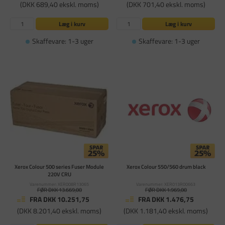
(DKK 689,40 ekskl. moms)
(DKK 701,40 ekskl. moms)
Læg i kurv
Læg i kurv
Skaffevare: 1-3 uger
Skaffevare: 1-3 uger
Xerox Colour 500 series Fuser Module
Xerox Colour 550/560 drum black
220V CRU
Varenummer: XER008R13065
Varenummer: XER013R00663
FØR DKK 13.669,00
FØR DKK 1.969,00
FRA DKK 10.251,75
FRA DKK 1.476,75
(DKK 8.201,40 ekskl. moms)
(DKK 1.181,40 ekskl. moms)