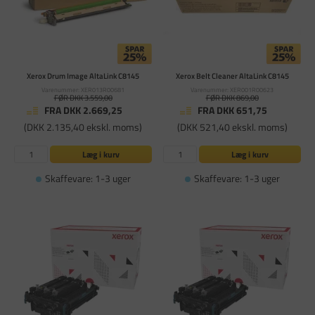
Xerox Drum Image AltaLink C8145
Xerox Belt Cleaner AltaLink C8145
Varenummer: XER013R00681
Varenummer: XER001R00623
FØR DKK 3.559,00
FØR DKK 869,00
FRA DKK 2.669,25
FRA DKK 651,75
(DKK 2.135,40 ekskl. moms)
(DKK 521,40 ekskl. moms)
Læg i kurv
Læg i kurv
Skaffevare: 1-3 uger
Skaffevare: 1-3 uger