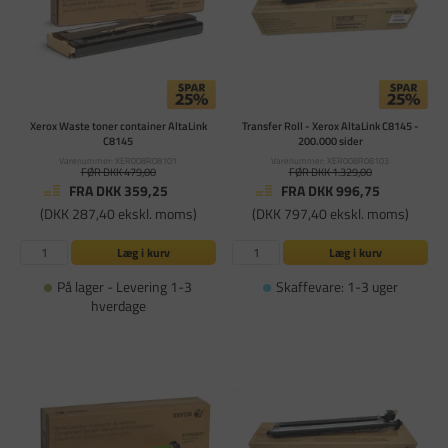
Xerox Waste toner container AltaLink
Transfer Roll - Xerox AltaLink C8145 -
C8145
200.000 sider
Varenummer: XER008R08101
Varenummer: XER008R08103
FØR DKK 479,00
FØR DKK 1.329,00
FRA DKK 359,25
FRA DKK 996,75
(DKK 287,40 ekskl. moms)
(DKK 797,40 ekskl. moms)
Læg i kurv
Læg i kurv
På lager - Levering 1-3
Skaffevare: 1-3 uger
hverdage