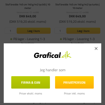
Stof bredde 145 cm 140 g/m2 lys blå | 10
Stof bredde 145 cm 140 g/m2 lys turkis |
meter
10 meter
Varenummer: CC-44086
Varenummer: CC-44088
DKK 649,00
DKK 649,00
(DKK 519,20 ekskl. moms)
(DKK 519,20 ekskl. moms)
Læg i kurv
Læg i kurv
På lager - Levering 1-3
På lager - Levering 1-3
hverdage
hverdage
Jeg handler som
FIRMA & EAN
PRIVATPERSON
Priser ekskl. moms
Priser inkl. moms
Stof bredde 145 cm 140 g/m2 grøn | 10
Stof bredde 145 cm 140 g/m2 blå | 10