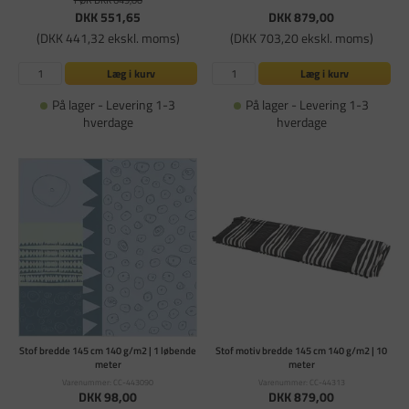
FØR DKK 649,00
DKK 551,65
DKK 879,00
(DKK 441,32 ekskl. moms)
(DKK 703,20 ekskl. moms)
Læg i kurv
Læg i kurv
På lager - Levering 1-3
På lager - Levering 1-3
hverdage
hverdage
Stof bredde 145 cm 140 g/m2 | 1 løbende
Stof motiv bredde 145 cm 140 g/m2 | 10
meter
meter
Varenummer: CC-443090
Varenummer: CC-44313
DKK 98,00
DKK 879,00