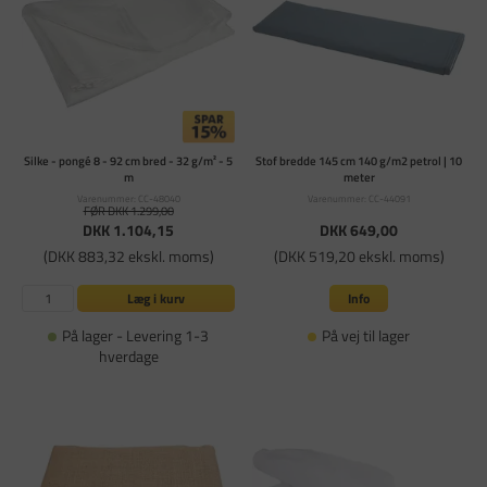
Silke - pongé 8 - 92 cm bred - 32 g/m² - 5
Stof bredde 145 cm 140 g/m2 petrol | 10
m
meter
Varenummer: CC-48040
Varenummer: CC-44091
FØR DKK 1.299,00
DKK 1.104,15
DKK 649,00
(DKK 883,32 ekskl. moms)
(DKK 519,20 ekskl. moms)
Læg i kurv
Info
På lager - Levering 1-3
På vej til lager
hverdage