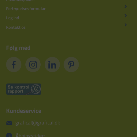
Fortrydelsesformular
Log ind
Kontakt os
Følg med
Kundeservice
grafical@grafical.dk
Åbningstider: