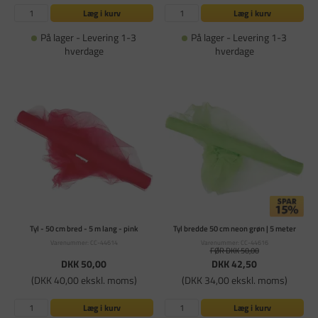
Læg i kurv
Læg i kurv
På lager - Levering 1-3
På lager - Levering 1-3
hverdage
hverdage
Tyl - 50 cm bred - 5 m lang - pink
Tyl bredde 50 cm neon grøn | 5 meter
Varenummer: CC-44614
Varenummer: CC-44616
FØR DKK 50,00
DKK 50,00
DKK 42,50
(DKK 40,00 ekskl. moms)
(DKK 34,00 ekskl. moms)
Læg i kurv
Læg i kurv