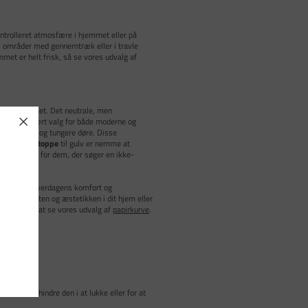
 kontrolleret atmosfære i hjemmet eller på
r i områder med gennemtræk eller i travle
mmet er helt frisk, så se vores udvalg af
stil til rummet. Det neutrale, men
n til et populært valg for både moderne og
n fra større og tungere døre. Disse
ge sig.
Dørstoppe
til gulv er nemme at
deel løsning for dem, der søger en ikke-
de rolle i hverdagens komfort og
nktionaliteten og æstetikken i dit hjem eller
 Husk også at se vores udvalg af
papirkurve
.
 for at forhindre den i at lukke eller for at