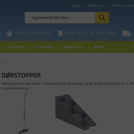
OM OS
KONTAKT OS
TILMELD NYHE
I
LEVERING 1-3 HVERDAGE
FRAGT FRA 49,- (39,- EKSKL. MOMS)
INVENTAR
IT TILBEHØR
EMBALLAGE
HOBBY
opper
DØRSTOPPER
Dørstoppere til lave priser. Tilbudspriser på dørstopper og dør holder på Grafical.dk ✓ 
Kundeanmeldelser