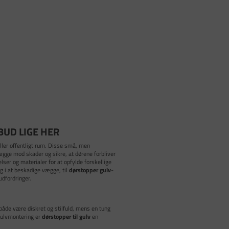
BUD LIGE HER
eller offentligt rum. Disse små, men
ægge mod skader og sikre, at dørene forbliver
ser og materialer for at opfylde forskellige
g i at beskadige vægge, til
dørstopper gulv
-
udfordringer.
åde være diskret og stilfuld, mens en tung
 gulvmontering er
dørstopper til gulv
en