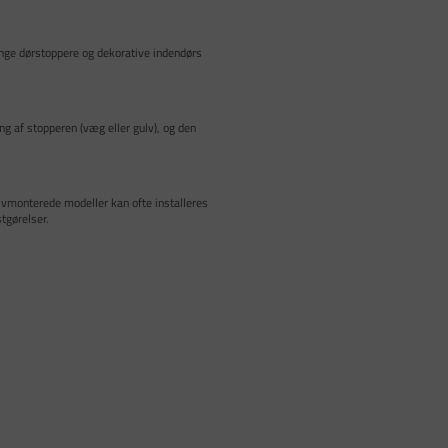
unge dørstoppere og dekorative indendørs
g af stopperen (væg eller gulv), og den
ulvmonterede modeller kan ofte installeres
tgørelser.