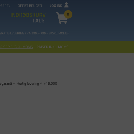
OPRET BRUGER
LOG IND
DSBREV
INDKØBSKURV
0
I ALT:
GRATIS LEVERING FRA 99
9,- (799,- EKSKL. MOMS)
PRISER EKSKL. MOMS
|
PRISER INKL. MOMS
Prisgaranti ✓ Hurtig levering ✓ +18.000