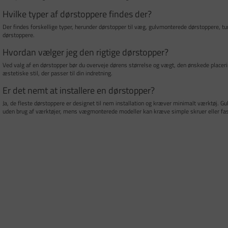
Hvilke typer af dørstoppere findes der?
Der findes forskellige typer, herunder dørstopper til væg, gulvmonterede dørstoppere, t
dørstoppere.
Hvordan vælger jeg den rigtige dørstopper?
Ved valg af en dørstopper bør du overveje dørens størrelse og vægt, den ønskede placerin
æstetiske stil, der passer til din indretning.
Er det nemt at installere en dørstopper?
Ja, de fleste dørstoppere er designet til nem installation og kræver minimalt værktøj. G
uden brug af værktøjer, mens vægmonterede modeller kan kræve simple skruer eller fas