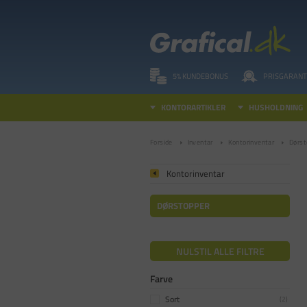
5% KUNDEBONUS
PRISGARANT
KONTORARTIKLER
HUSHOLDNING
Forside
Inventar
Kontorinventar
Dørst
Kontorinventar
DØRSTOPPER
NULSTIL ALLE FILTRE
Farve
Sort
(
2
)