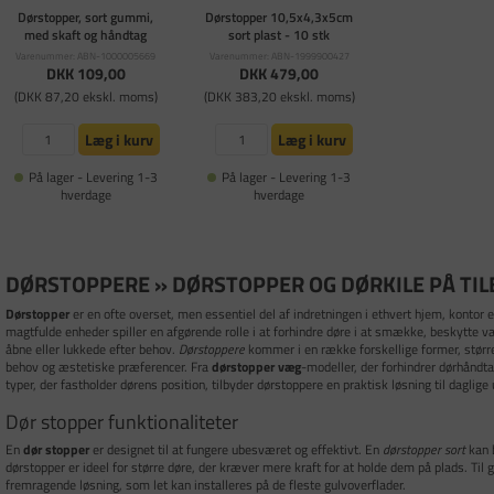
Dørstopper, sort gummi,
Dørstopper 10,5x4,3x5cm
med skaft og håndtag
sort plast - 10 stk
Varenummer: ABN-1000005669
Varenummer: ABN-1999900427
DKK 109,00
DKK 479,00
(DKK 87,20 ekskl. moms)
(DKK 383,20 ekskl. moms)
Læg i kurv
Læg i kurv
På lager - Levering 1-3
På lager - Levering 1-3
hverdage
hverdage
DØRSTOPPERE » DØRSTOPPER OG DØRKILE PÅ TIL
Dørstopper
er en ofte overset, men essentiel del af indretningen i ethvert hjem, kontor 
magtfulde enheder spiller en afgørende rolle i at forhindre døre i at smække, beskytte v
åbne eller lukkede efter behov.
Dørstoppere
kommer i en række forskellige former, størrel
behov og æstetiske præferencer. Fra
dørstopper væg
-modeller, der forhindrer dørhåndta
typer, der fastholder dørens position, tilbyder dørstoppere en praktisk løsning til daglige 
Dør stopper funktionaliteter
En
dør stopper
er designet til at fungere ubesværet og effektivt. En
dørstopper sort
kan b
dørstopper er ideel for større døre, der kræver mere kraft for at holde dem på plads. Til
fremragende løsning, som let kan installeres på de fleste gulvoverflader.