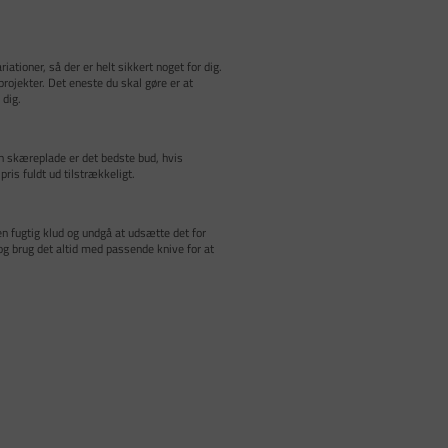
tioner, så der er helt sikkert noget for dig.
rojekter. Det eneste du skal gøre er at
 dig.
n skæreplade er det bedste bud, hvis
ris fuldt ud tilstrækkeligt.
en fugtig klud og undgå at udsætte det for
 og brug det altid med passende knive for at