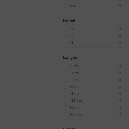
Grøn
(
6
)
Format
A1
(
1
)
A2
(
2
)
A3
(
2
)
Længde
15 cm
(
1
)
21 cm
(
1
)
22 cm
(
2
)
30 cm
(
2
)
45 cm
(
3
)
450 mm
(
1
)
60 cm
(
2
)
900 mm
(
1
)
Bredde