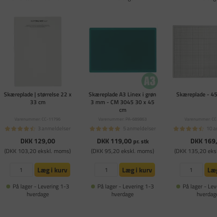
Skæreplade | størrelse 22 x
Skæreplade A3 Linex i grøn
Skæreplade - 4
33 cm
3 mm - CM 3045 30 x 45
cm
Varenummer: CC-11796
Varenummer: PA-689863
Varenummer: CC
3 anmeldelser
5 anmeldelser
10 a
DKK 129,00
DKK 119,00
DKK 169
pr. stk
(DKK 103,20 ekskl. moms)
(DKK 95,20 ekskl. moms)
(DKK 135,20 eks
Læg i kurv
Læg i kurv
Læg
På lager - Levering 1-3
På lager - Levering 1-3
På lager - Lev
hverdage
hverdage
hverdag