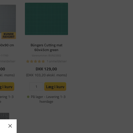
60x90 cm
Büngers Cutting mat
60x45cm green
-11760
Varenummer: BUN23302
nmeldelser
1 anmeldelser
,00
DKK 129,00
kl. moms)
(DKK 103,20 ekskl. moms)
 i kurv
Læg i kurv
ering 1-3
På lager - Levering 1-3
e
hverdage