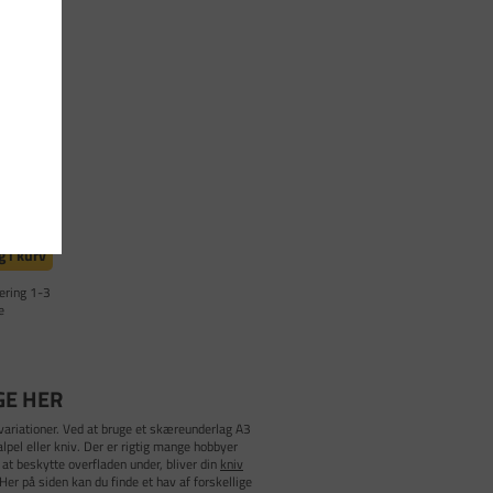
A3 - 30 x
C-8370
nmeldelser
,00
kl. moms)
 i kurv
ering 1-3
e
GE HER
 variationer. Ved at bruge et skæreunderlag A3
lpel eller kniv. Der er rigtig mange hobbyer
 at beskytte overfladen under, bliver din
kniv
Her på siden kan du finde et hav af forskellige