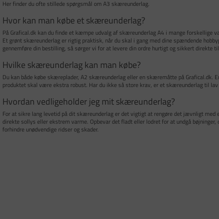
Her finder du ofte stillede spørgsmål om A3 skæreunderlag.
Hvor kan man købe et skæreunderlag?
På Grafical.dk kan du finde et kæmpe udvalg af skæreunderlag A4 i mange forskellige varia
Et grønt skæreunderlag er rigtig praktisk, når du skal i gang med dine spændende hobbyp
gennemføre din bestilling, så sørger vi for at levere din ordre hurtigt og sikkert direkte til
Hvilke skæreunderlag kan man købe?
Du kan både købe skæreplader, A2 skæreunderlag eller en skæremåtte på Grafical.dk. E
produktet skal være ekstra robust. Har du ikke så store krav, er et skæreunderlag til lav p
Hvordan vedligeholder jeg mit skæreunderlag?
For at sikre lang levetid på dit skæreunderlag er det vigtigt at rengøre det jævnligt med 
direkte sollys eller ekstrem varme. Opbevar det fladt eller lodret for at undgå bøjninger,
forhindre unødvendige ridser og skader.