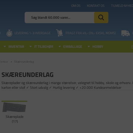
OM OS
KONTAKT OS
TILMELD NYHE
I
LEVERING 1-3 HVERDAGE
FRAGT FRA 49,- (39,- EKSKL. MOMS)
INVENTAR
IT TILBEHØR
EMBALLAGE
HOBBY
 knive
Skæreunderlag
SKÆREUNDERLAG
Skæreplader og skæreunderlag i mange størrelser, velegnet til hobby, skole og erhverv. B
karton eller stof ✓ Stort udvalg ✓ Hurtig levering ✓ +20.000 Kundeanmeldelser
Skæreplade
17