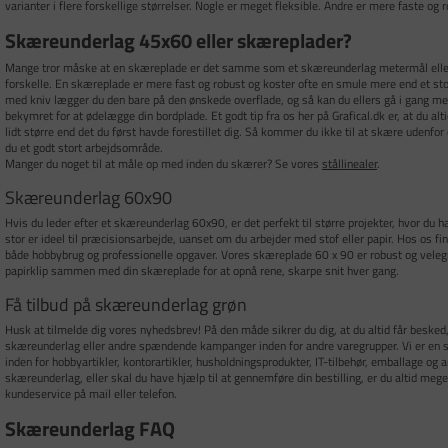
varianter i flere forskellige størrelser. Nogle er meget fleksible. Andre er mere faste og r
Skæreunderlag 45x60 eller skæreplader?
Mange tror måske at en skæreplade er det samme som et skæreunderlag metermål eller
forskelle. En skæreplade er mere fast og robust og koster ofte en smule mere end et st
med kniv lægger du den bare på den ønskede overflade, og så kan du ellers gå i gang med
bekymret for at ødelægge din bordplade. Et godt tip fra os her på Grafical.dk er, at du a
lidt større end det du først havde forestillet dig. Så kommer du ikke til at skære udenfo
du et godt stort arbejdsområde.
Manger du noget til at måle op med inden du skærer? Se vores
stållinealer
.
Skæreunderlag 60x90
Hvis du leder efter et skæreunderlag 60x90, er det perfekt til større projekter, hvor du
stor er ideel til præcisionsarbejde, uanset om du arbejder med stof eller papir. Hos os fin
både hobbybrug og professionelle opgaver. Vores skæreplade 60 x 90 er robust og velegnet
papirklip sammen med din skæreplade for at opnå rene, skarpe snit hver gang.
Få tilbud på skæreunderlag grøn
Husk at tilmelde dig vores nyhedsbrev! På den måde sikrer du dig, at du altid får besked,
skæreunderlag eller andre spændende kampanger inden for andre varegrupper. Vi er e
inden for hobbyartikler, kontorartikler, husholdningsprodukter, IT-tilbehør, emballage og a
skæreunderlag, eller skal du have hjælp til at gennemføre din bestilling, er du altid me
kundeservice på mail eller telefon.
Skæreunderlag FAQ