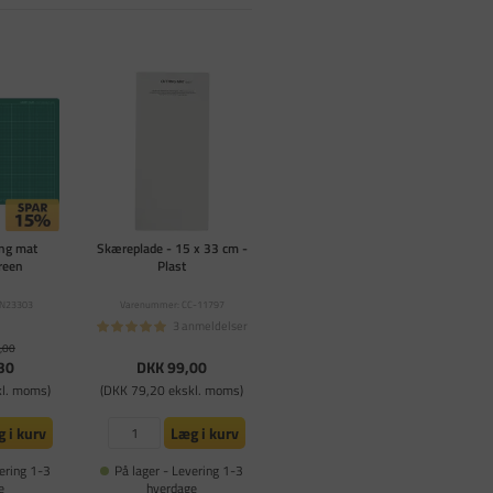
ing mat
Skæreplade - 15 x 33 cm -
reen
Plast
UN23303
Varenummer: CC-11797
3 anmeldelser
,00
30
DKK 99,00
kl. moms)
(DKK 79,20 ekskl. moms)
 i kurv
Læg i kurv
ering 1-3
På lager - Levering 1-3
e
hverdage