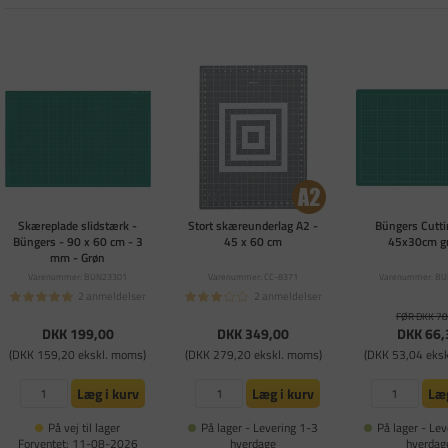
Skæreplade slidstærk -
Stort skæreunderlag A2 -
Büngers Cutt
Büngers - 90 x 60 cm - 3
45 x 60 cm
45x30cm g
mm - Grøn
Varenummer: BUN23301
Varenummer: CC-8371
Varenummer: B
2 anmeldelser
2 anmeldelser
FØR DKK 78
DKK 199,00
DKK 349,00
DKK 66,
(DKK 159,20 ekskl. moms)
(DKK 279,20 ekskl. moms)
(DKK 53,04 eks
Læg i kurv
Læg i kurv
Læg
På vej til lager
På lager - Levering 1-3
På lager - Lev
Forventet: 11-08-2026
hverdage
hverdag