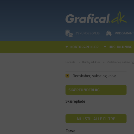
5% KUNDEBONUS
PRISGARANT
KONTORARTIKLER
HUSHOLDNING
Forside
Hobbyartikler
Redskaber, sakse og
Redskaber, sakse og knive
SKÆREUNDERLAG
Skæreplade
NULSTIL ALLE FILTRE
Farve