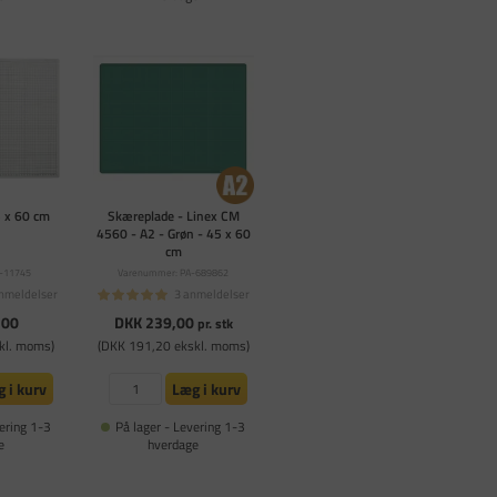
5 x 60 cm
Skæreplade - Linex CM
4560 - A2 - Grøn - 45 x 60
cm
-11745
Varenummer: PA-689862
nmeldelser
3 anmeldelser
,00
DKK 239,00
pr. stk
kl. moms)
(DKK 191,20 ekskl. moms)
 i kurv
Læg i kurv
ering 1-3
På lager - Levering 1-3
e
hverdage