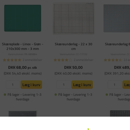
Skæreplade - Linex - Grøn -
Skæreunderlag - 22 x 30
Skæreunderlag 
210x300 mm - 3 mm
cm
Varenummer: PA-689864
Varenummer: CC-11722
Varenummer: CC
2 anmeldelser
2 anmeldelser
22 a
DKK 68,00
DKK 50,00
DKK 489
pr. stk
(DKK 54,40 ekskl. moms)
(DKK 40,00 ekskl. moms)
(DKK 391,20 eks
Læg i kurv
Læg i kurv
Læg
På lager - Levering 1-3
På lager - Levering 1-3
På lager - Lev
hverdage
hverdage
hverdag