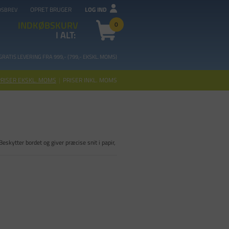
OPRET BRUGER
LOG IND
DSBREV
INDKØBSKURV
0
I ALT:
GRATIS LEVERING FRA 99
9,- (799,- EKSKL. MOMS)
PRISER EKSKL. MOMS
|
PRISER INKL. MOMS
eskytter bordet og giver præcise snit i papir,