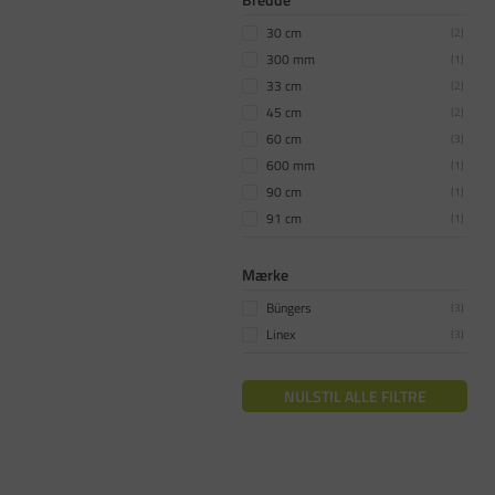
30 cm
(
2
)
300 mm
(
1
)
33 cm
(
2
)
45 cm
(
2
)
60 cm
(
3
)
600 mm
(
1
)
90 cm
(
1
)
91 cm
(
1
)
Mærke
Büngers
(
3
)
Linex
(
3
)
NULSTIL ALLE FILTRE