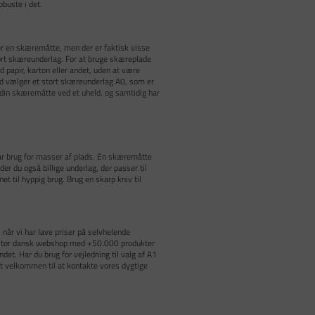
obuste i det.
 en skæremåtte, men der er faktisk visse
ort skæreunderlag. For at bruge skæreplade
 papir, karton eller andet, uden at være
ltid vælger et stort skæreunderlag A0, som er
r din skæremåtte ved et uheld, og samtidig har
 har brug for masser af plads. En skæremåtte
der du også billige underlag, der passer til
 til hyppig brug. Brug en skarp kniv til
 når vi har lave priser på selvhelende
n stor dansk webshop med +50.000 produkter
ndet. Har du brug for vejledning til valg af A1
get velkommen til at kontakte vores dygtige