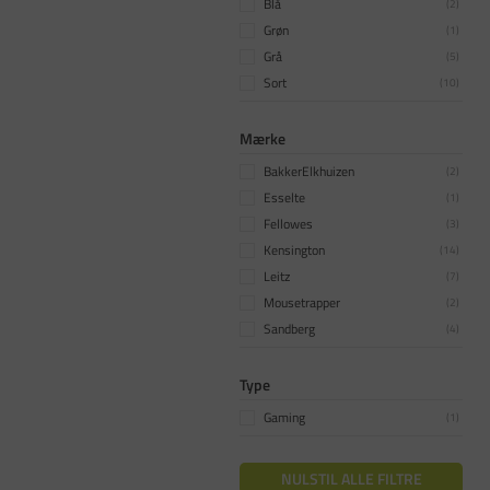
Blå
(
2
)
Grøn
(
1
)
Grå
(
5
)
Sort
(
10
)
Mærke
BakkerElkhuizen
(
2
)
Esselte
(
1
)
Fellowes
(
3
)
Kensington
(
14
)
Leitz
(
7
)
Mousetrapper
(
2
)
Sandberg
(
4
)
Type
Gaming
(
1
)
NULSTIL ALLE FILTRE