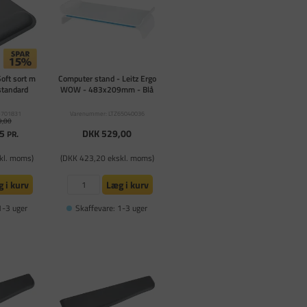
oft sort m
Computer stand - Leitz Ergo
 standard
WOW - 483x209mm - Blå
-701831
Varenummer: LTZ65040036
9,00
5
DKK 529,00
PR.
kl. moms)
(DKK 423,20 ekskl. moms)
 i kurv
Læg i kurv
1-3 uger
Skaffevare: 1-3 uger