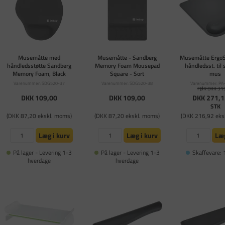
Musemåtte med
Musemåtte - Sandberg
Musemåtte ErgoS
håndledsstøtte Sandberg
Memory Foam Mousepad
håndledsst. til
Memory Foam, Black
Square - Sort
mus
Varenummer: SDG520-37
Varenummer: SDG520-38
Varenummer: PA
FØR DKK 31
DKK 109,00
DKK 109,00
DKK 271,1
STK
(DKK 87,20 ekskl. moms)
(DKK 87,20 ekskl. moms)
(DKK 216,92 eks
Læg i kurv
Læg i kurv
Læg
På lager - Levering 1-3
På lager - Levering 1-3
Skaffevare: 
hverdage
hverdage