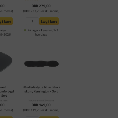
,00
DKK 279,00
kl. moms)
(DKK 223,20 ekskl. moms)
 i kurv
Læg i kurv
lager
På lager - Levering 1-3
-09-2026
hverdage
 med
Håndledsstøtte til tastatur i
comfort-gel
skum, Kensington - Sort
 Sort
EN62386
Varenummer: KEN62383
,00
DKK 149,00
kl. moms)
(DKK 119,20 ekskl. moms)