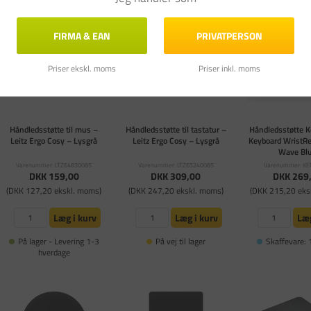
FIRMA & EAN
PRIVATPERSON
Priser ekskl. moms
Priser inkl. moms
Håndledsstøtte til mus –
Håndledsstøtte til tastatur –
Håndledsstøtte 
Leitz Ergo Cosy – Lysgrå
Leitz Ergo Cosy – Lysgrå
Keyboard WristR
Wave Bl
Varenummer: LTZ64830085
Varenummer: LTZ65240085
Varenummer: K
DKK 159,00
DKK 309,00
DKK 269
(DKK 127,20 ekskl. moms)
(DKK 247,20 ekskl. moms)
(DKK 215,20 eks
Læg i kurv
Læg i kurv
Læg
På lager - Levering 1-3
På vej til lager
Skaffevare: 
hverdage