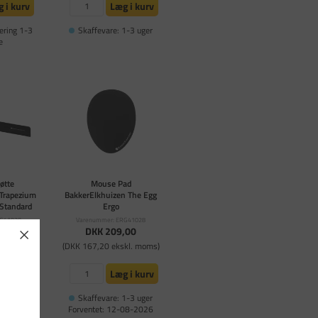
 i kurv
Læg i kurv
ering 1-3
Skaffevare: 1-3 uger
e
øtte
Mouse Pad
 Trapezium
BakkerElkhuizen The Egg
 Standard
Ergo
RG41030
Varenummer: ERG41028
,00
DKK 209,00
kl. moms)
(DKK 167,20 ekskl. moms)
 i kurv
Læg i kurv
1-3 uger
Skaffevare: 1-3 uger
Forventet: 12-08-2026