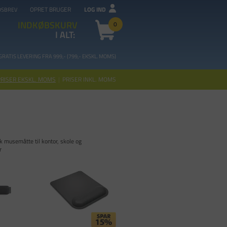
OPRET BRUGER
LOG IND
DSBREV
INDKØBSKURV
0
I ALT:
GRATIS LEVERING FRA 99
9,- (799,- EKSKL. MOMS)
PRISER EKSKL. MOMS
|
PRISER INKL. MOMS
 musemåtte til kontor, skole og
r