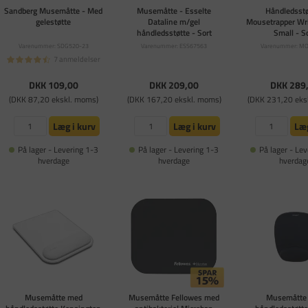
Sandberg Musemåtte - Med
Musemåtte - Esselte
Håndledsstø
gelestøtte
Dataline m/gel
Mousetrapper Wr
håndledsstøtte - Sort
Small - S
Varenummer: SDG520-23
Varenummer: ESS67563
Varenummer: M
7 anmeldelser
DKK 109,00
DKK 209,00
DKK 289
(DKK 87,20 ekskl. moms)
(DKK 167,20 ekskl. moms)
(DKK 231,20 eks
Læg i kurv
Læg i kurv
Læg
På lager - Levering 1-3
På lager - Levering 1-3
På lager - Lev
hverdage
hverdage
hverdag
Musemåtte med
Musemåtte Fellowes med
Musemåtte