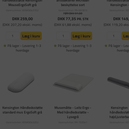
håndledsstøtte Kensington
antibakteriel Microban
håndledsstøtte
MouseErgoSoft grå
beskyttelse sort
Kensington -
Varenummer: KENK50437EU
Varenummer: PA-691813
Varenummer: K
FØR DKK 91,00
DKK 259,00
DKK 77,35
DKK 149
PR. STK
(DKK 207,20 ekskl. moms)
(DKK 61,88 ekskl. moms)
(DKK 119,20 eks
Læg i kurv
Læg i kurv
Læg
På lager - Levering 1-3
På lager - Levering 1-3
På lager - Lev
hverdage
hverdage
hverdag
Kensington Håndledsstøtte
Musemåtte - Leitz Ergo -
Kensington
standard mus ErgoSoft grå
Med håndledsstøtte -
håndledsstøt
Lysegrå
højd.justerba
Varenummer: KENK50432EU
Varenummer: PA-703541
Varenummer: K