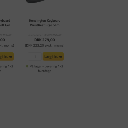
eyboard
Kensington Keyboard
oft Gel
WristRest Ergo.Slim
K52799WW
Varenummer: KENK52800WW
,00
DKK 279,00
kl. moms)
(DKK 223,20 ekskl. moms)
 i kurv
Læg i kurv
ering 1-3
På lager - Levering 1-3
e
hverdage