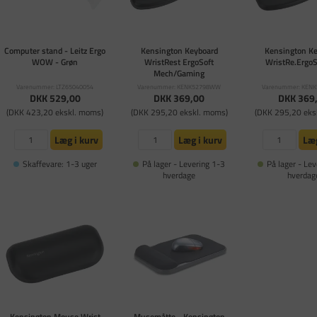
Computer stand - Leitz Ergo
Kensington Keyboard
Kensington K
WOW - Grøn
WristRest ErgoSoft
WristRe.ErgoS
Mech/Gaming
Varenummer: LTZ65040054
Varenummer: KENK52798WW
Varenummer: KEN
DKK 529,00
DKK 369,00
DKK 369
(DKK 423,20 ekskl. moms)
(DKK 295,20 ekskl. moms)
(DKK 295,20 eks
Læg i kurv
Læg i kurv
Læg
Skaffevare: 1-3 uger
På lager - Levering 1-3
På lager - Lev
hverdage
hverdag
Kensington Mouse Wrist
Musemåtte - Kensington