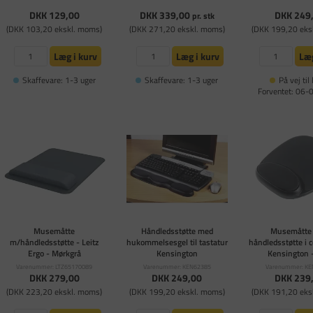
DKK 129,00
DKK 339,00
DKK 249
pr. stk
(DKK 103,20 ekskl. moms)
(DKK 271,20 ekskl. moms)
(DKK 199,20 eks
Læg i kurv
Læg i kurv
Læg
Skaffevare: 1-3 uger
Skaffevare: 1-3 uger
På vej til 
Forventet: 06
Musemåtte
Håndledsstøtte med
Musemåtte
m/håndledsstøtte - Leitz
hukommelsesgel til tastatur
håndledsstøtte i 
Ergo - Mørkgrå
Kensington
Kensington -
Varenummer: LTZ65170089
Varenummer: KEN62385
Varenummer: K
DKK 279,00
DKK 249,00
DKK 239
(DKK 223,20 ekskl. moms)
(DKK 199,20 ekskl. moms)
(DKK 191,20 eks