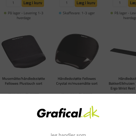
Læg i kurv
Læg i kurv
Læg
På lager - Levering 1-3
Skaffevare: 1-3 uger
På lager - Lev
hverdage
hverdag
Musemåtte/håndledsstøtte
Håndledsstøtte Fellowes
Håndledsst
Fellowes Plustouch sort
Crystal m/musemåtte sort
BakkerElkhuizen
Ergo Wrist Rest
Varenummer: PA-691800
Varenummer: PA-691811
Varenummer: E
DKK 299,00
DKK 269,00
DKK 329
pr. stk
pr. stk
(DKK 239,20 ekskl. moms)
(DKK 215,20 ekskl. moms)
(DKK 263,20 eks
Læg i kurv
Læg i kurv
Læg
Skaffevare: 1-3 uger
Skaffevare: 1-3 uger
Skaffevare: 
Jeg handler som