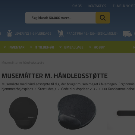
OM OS
KONTAKT OS
TILMELD NYHE
I
LEVERING 1-3 HVERDAGE
FRAGT FRA 49,- (39,- EKSKL. MOMS)
INVENTAR
IT TILBEHØR
EMBALLAGE
HOBBY
Musemåtter m. håndledsstøtte
MUSEMÅTTER M. HÅNDLEDSSTØTTE
Musemåtte med håndledsstøtte til dig, der bruger musen meget i hverdagen. Ergonomisk
hjemmearbejdsplads ✓ Stort udvalg ✓ Gode tilbudspriser ✓ +20.000 Kundeanmeldelse