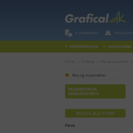
5% KUNDEBONUS
PRISGARANT
KONTORARTIKLER
HUSHOLDNING
Forside
IT Tilbehør
Mus og musemåtter
Mus og musemåtter
MUSEMÅTTER M.
HÅNDLEDSSTØTTE
NULSTIL ALLE FILTRE
Farve