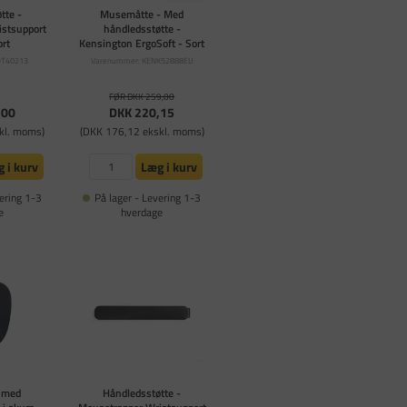
tte -
Musemåtte - Med
istsupport
håndledsstøtte -
ort
Kensington ErgoSoft - Sort
OT40213
Varenummer: KENK52888EU
FØR DKK 259,00
,00
DKK 220,15
kl. moms)
(DKK 176,12 ekskl. moms)
 i kurv
Læg i kurv
ering 1-3
På lager - Levering 1-3
e
hverdage
 med
Håndledsstøtte -