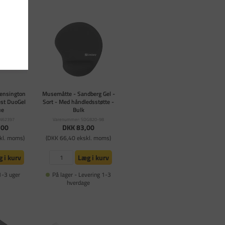
Kensington
Musemåtte - Sandberg Gel -
est DuoGel
Sort - Med håndledsstøtte -
ue
Bulk
EN62397
Varenummer: SDG820-98
,00
DKK 83,00
kl. moms)
(DKK 66,40 ekskl. moms)
 i kurv
Læg i kurv
1-3 uger
På lager - Levering 1-3
hverdage