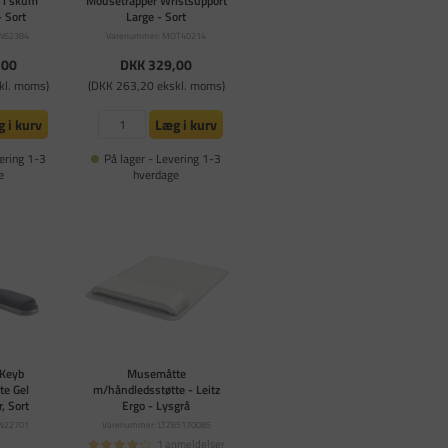
 i skum
Mousetrapper Wristsupport
 Sort
Large - Sort
EN62384
Varenummer: MOT40214
,00
DKK 329,00
kl. moms)
(DKK 263,20 ekskl. moms)
 i kurv
Læg i kurv
ering 1-3
På lager - Levering 1-3
e
hverdage
 Keyb
Musemåtte
te Gel
m/håndledsstøtte - Leitz
r, Sort
Ergo - Lysgrå
EN22701
Varenummer: LTZ65170085
1 anmeldelser