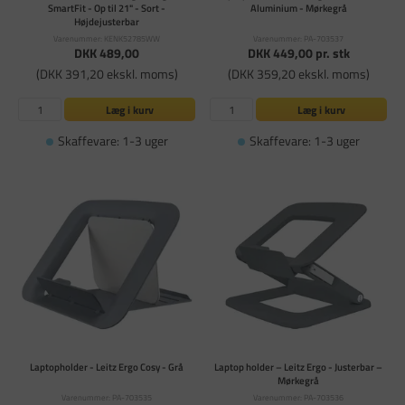
SmartFit - Op til 21" - Sort -
Aluminium - Mørkegrå
Højdejusterbar
Varenummer: KENK52785WW
Varenummer: PA-703537
DKK 489,00
DKK 449,00
pr. stk
(DKK 391,20 ekskl. moms)
(DKK 359,20 ekskl. moms)
Læg i kurv
Læg i kurv
Skaffevare: 1-3 uger
Skaffevare: 1-3 uger
Laptopholder - Leitz Ergo Cosy - Grå
Laptop holder – Leitz Ergo - Justerbar –
Mørkegrå
Varenummer: PA-703535
Varenummer: PA-703536