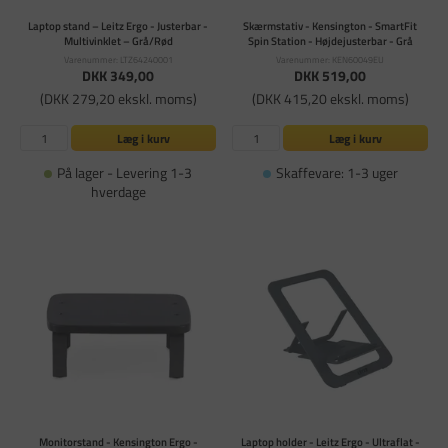
Laptop stand – Leitz Ergo - Justerbar -
Skærmstativ - Kensington - SmartFit
Multivinklet – Grå/Rød
Spin Station - Højdejusterbar - Grå
Varenummer: LTZ64240001
Varenummer: KEN60049EU
DKK 349,00
DKK 519,00
(DKK 279,20 ekskl. moms)
(DKK 415,20 ekskl. moms)
Læg i kurv
Læg i kurv
På lager - Levering 1-3
Skaffevare: 1-3 uger
hverdage
Monitorstand - Kensington Ergo -
Laptop holder - Leitz Ergo - Ultraflat -