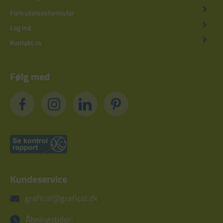
Fortrydelsesformular
Log ind
Kontakt os
Følg med
Kundeservice
grafical@grafical.dk
Åbningstider: