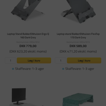
Laptop Stand BakkerElkhuizen Ergo Q
Laptop stand BakkerElkhuizen FlexTop
160 Dark Grey
170 Dark Grey
Varenummer: ERG41012
Varenummer: ERG41013
DKK 779,00
DKK 589,00
(DKK 623,20 ekskl. moms)
(DKK 471,20 ekskl. moms)
Læg i kurv
Læg i kurv
Skaffevare: 1-3 uger
Skaffevare: 1-3 uger