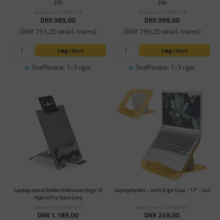
270
330
Varenummer: ERG41016
Varenummer: ERG41018
DKK 989,00
DKK 999,00
(DKK 791,20 ekskl. moms)
(DKK 799,20 ekskl. moms)
Læg i kurv
Læg i kurv
Skaffevare: 1-3 uger
Skaffevare: 1-3 uger
Laptop stand BakkerElkhuizen Ergo-Q
Laptopholder - Leitz Ergo Cosy - 17” - Gul
Hybrid Pro Dark Grey
Varenummer: ERG41010
Varenummer: LTZ64260019
DKK 1.189,00
DKK 249,00