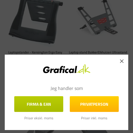
Laptopstander - Kensington Ergo Easy
Laptop stand BakkerElkhuizen Ultrastand
Riser - Sort
Universal Dark Grey
Varenummer: KEN60112
Varenummer: ERG41011
DKK 309,00
DKK 649,00
(DKK 247,20 ekskl. moms)
(DKK 519,20 ekskl. moms)
Læg i kurv
Læg i kurv
Jeg handler som
På lager - Levering 1-3
Skaffevare: 1-3 uger
hverdage
FIRMA & EAN
PRIVATPERSON
Priser ekskl. moms
Priser inkl. moms