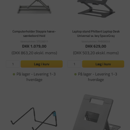
Computerholder Steppie hæve-
Laptop stand Philbert Laptop Desk
sænkebord Hvid
Universal w. key SpaceGray
Varenummer: STE20011
Varenummer: PHB00033
DKK 1.079,00
DKK 629,00
(DKK 863,20 ekskl. moms)
(DKK 503,20 ekskl. moms)
Læg i kurv
Læg i kurv
På lager - Levering 1-3
På lager - Levering 1-3
hverdage
hverdage