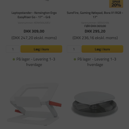
Laptopstander - Kensington Ergo
SureFire, Gaming Kølepad, Bora X1 RGB -
EasyRiser Go - 17” - Grå
17"
Varenummer: KENK50420EU
Varenummer: VER45104
FØR DKK 369,00
DKK 309,00
DKK 295,20
(DKK 247,20 ekskl. moms)
(DKK 236,16 ekskl. moms)
Læg i kurv
Læg i kurv
På lager - Levering 1-3
På lager - Levering 1-3
hverdage
hverdage