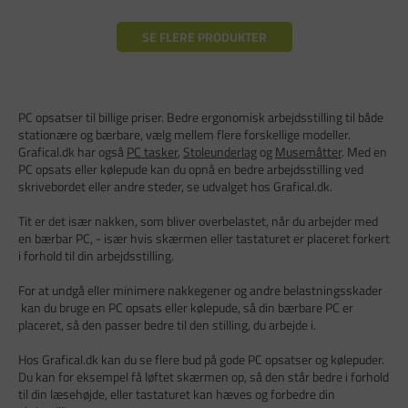
SE FLERE PRODUKTER
PC opsatser til billige priser. Bedre ergonomisk arbejdsstilling til både
stationære og bærbare, vælg mellem flere forskellige modeller.
Grafical.dk har også
PC tasker
,
Stoleunderlag
og
Musemåtter
. Med en
PC opsats eller kølepude kan du opnå en bedre arbejdsstilling ved
skrivebordet eller andre steder, se udvalget hos Grafical.dk.
Tit er det især nakken, som bliver overbelastet, når du arbejder med
en bærbar PC, - især hvis skærmen eller tastaturet er placeret forkert
i forhold til din arbejdsstilling.
For at undgå eller minimere nakkegener og andre belastningsskader
kan du bruge en PC opsats eller kølepude, så din bærbare PC er
placeret, så den passer bedre til den stilling, du arbejde i.
Hos Grafical.dk kan du se flere bud på gode PC opsatser og kølepuder.
Du kan for eksempel få løftet skærmen op, så den står bedre i forhold
til din læsehøjde, eller tastaturet kan hæves og forbedre din