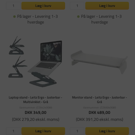
Læg i kurv
Læg i kurv
På lager - Levering 1-3
På lager - Levering 1-3
hverdage
hverdage
Laptop stand - Leitz Ergo - Justerbar -
Monitor stand - Leitz Ergo - Justerbar -
Multivinklet - Grå
Grå
Varenummer: LTZ64240089
Varenummer: LTZ65040085
DKK 349,00
DKK 489,00
(DKK 279,20 ekskl. moms)
(DKK 391,20 ekskl. moms)
Læg i kurv
Læg i kurv