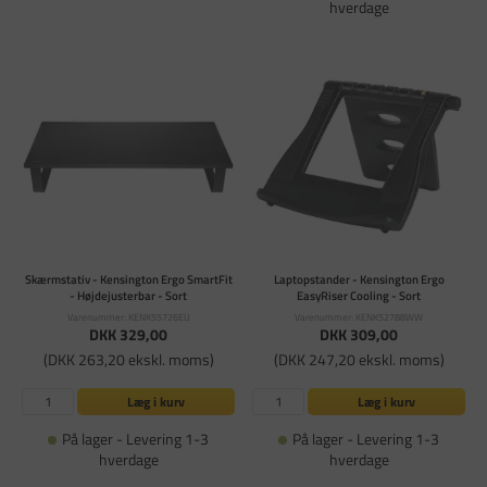
hverdage
Skærmstativ - Kensington Ergo SmartFit
Laptopstander - Kensington Ergo
- Højdejusterbar - Sort
EasyRiser Cooling - Sort
Varenummer: KENK55726EU
Varenummer: KENK52788WW
DKK 329,00
DKK 309,00
(DKK 263,20 ekskl. moms)
(DKK 247,20 ekskl. moms)
Læg i kurv
Læg i kurv
På lager - Levering 1-3
På lager - Levering 1-3
hverdage
hverdage