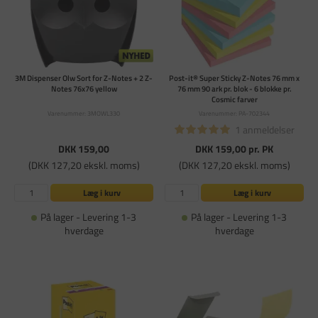
3M Dispenser Olw Sort for Z-Notes + 2 Z-
Post-it® Super Sticky Z-Notes 76 mm x
Notes 76x76 yellow
76 mm 90 ark pr. blok - 6 blokke pr.
Cosmic farver
Varenummer: 3MOWL330
Varenummer: PA-702344
1 anmeldelser
DKK 159,00
DKK 159,00
pr. PK
(DKK 127,20 ekskl. moms)
(DKK 127,20 ekskl. moms)
Læg i kurv
Læg i kurv
På lager - Levering 1-3
På lager - Levering 1-3
hverdage
hverdage