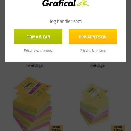
Notatblok - Post-it Z-Notes R330 - Gul -
3M Post-it blok Z-Notes 76x127 gul (12
Jeg handler som
76 x 76 mm - 12 blokke
stk)
Varenummer: 3MR330
Varenummer: 3M7100290186
DKK 259,00
DKK 379,00
FIRMA & EAN
PRIVATPERSON
(DKK 207,20 ekskl. moms)
(DKK 303,20 ekskl. moms)
Læg i kurv
Læg i kurv
Priser ekskl. moms
Priser inkl. moms
På lager - Levering 1-3
På lager - Levering 1-3
hverdage
hverdage