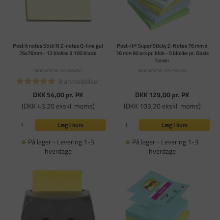
Post it notes Stick'N Z-notes Q-line gul
Post-it® Super Sticky Z-Notes 76 mm x
76x76mm - 12 blokke á 100 blade
76 mm 90 ark pr. blok - 5 blokke pr. Oasis
farver
Varenummer: PA-686061
Varenummer: PA-702346
9 anmeldelser
DKK 54,00
pr. PK
DKK 129,00
pr. PK
(DKK 43,20 ekskl. moms)
(DKK 103,20 ekskl. moms)
Læg i kurv
Læg i kurv
På lager - Levering 1-3
På lager - Levering 1-3
hverdage
hverdage