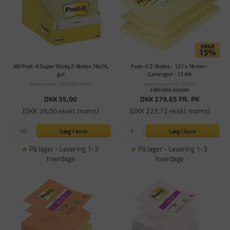
3M Post-It Super Sticky Z-Notes 76x76,
Post-it Z-Notes - 127 x 76 mm -
gul
Canarygul - 12 stk
Varenummer: 3MR330CYW10
Varenummer: PA-702364
FØR DKK 329,00
DKK 35,00
DKK 279,65
PR. PK
(DKK 28,00 ekskl. moms)
(DKK 223,72 ekskl. moms)
Læg i kurv
Læg i kurv
På lager - Levering 1-3
På lager - Levering 1-3
hverdage
hverdage