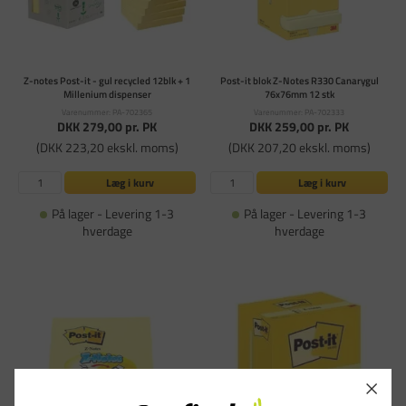
Z-notes Post-it - gul recycled 12blk + 1
Post-it blok Z-Notes R330 Canarygul
Millenium dispenser
76x76mm 12 stk
Varenummer: PA-702365
Varenummer: PA-702333
DKK 279,00
pr. PK
DKK 259,00
pr. PK
(DKK 223,20 ekskl. moms)
(DKK 207,20 ekskl. moms)
Læg i kurv
Læg i kurv
På lager - Levering 1-3
På lager - Levering 1-3
hverdage
hverdage