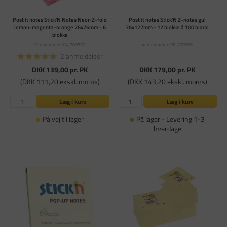
Post it notes Stick'N Notes Neon Z-fold
Post it notes Stick'N Z-notes gul
lemon-magenta-orange 76x76mm - 6
76x127mm - 12 blokke á 100 blade
blokke
Varenummer: PA-700830
Varenummer: PA-700786
2 anmeldelser
DKK 139,00
pr. PK
DKK 179,00
pr. PK
(DKK 111,20 ekskl. moms)
(DKK 143,20 ekskl. moms)
Læg i kurv
Læg i kurv
På vej til lager
På lager - Levering 1-3
hverdage