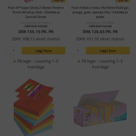
Post-it® Super Sticky Z-Notes 76 mm x
Post-it blok z-notes 76x76mm R330 gul,
76 mm 90 ark pr. blok - 6 blokke pr
orange, grøn, lyserød, lilla - 6 blokke pr
Carnival farver
pakke
Varenummer: PA-702345
Varenummer: PA-702361
FØR DKK 159,00
FØR DKK 149,00
DKK 135,15
PR. PK
DKK 126,65
PR. PK
(DKK 108,12 ekskl. moms)
(DKK 101,32 ekskl. moms)
Læg i kurv
Læg i kurv
På lager - Levering 1-3
På lager - Levering 1-3
hverdage
hverdage