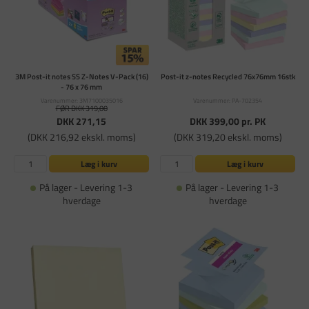
3M Post-it notes SS Z-Notes V-Pack (16)
Post-it z-notes Recycled 76x76mm 16stk
- 76 x 76 mm
Varenummer: 3M7100035016
Varenummer: PA-702354
FØR DKK 319,00
DKK 271,15
DKK 399,00
pr. PK
(DKK 216,92 ekskl. moms)
(DKK 319,20 ekskl. moms)
Læg i kurv
Læg i kurv
På lager - Levering 1-3
På lager - Levering 1-3
hverdage
hverdage