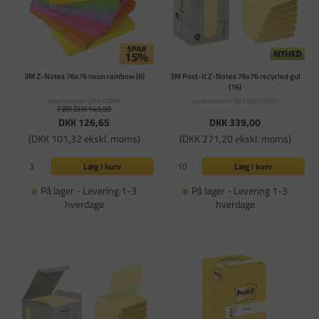
3M Z-Notes 76x76 neon rainbow (6)
3M Post-it Z-Notes 76x76 recycled gul
(16)
Varenummer: 3MR330NR
Varenummer: 3M7100172251
FØR DKK 149,00
DKK 126,65
DKK 339,00
(DKK 101,32 ekskl. moms)
(DKK 271,20 ekskl. moms)
Læg i kurv
Læg i kurv
På lager - Levering 1-3
På lager - Levering 1-3
hverdage
hverdage