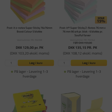
Post-it z-notes Super Sticky 76x76mm
Post-it® Super Sticky Z-Notes 76 mm x
Boost Colour 5 blokke
76 mm 90 ark pr. blok - 6 blokke pr.
Soulful farver
Varenummer: PA-702358
Varenummer: PA-702342
FØR DKK 159,00
DKK 129,00
pr. PK
DKK 135,15
PR. PK
(DKK 103,20 ekskl. moms)
(DKK 108,12 ekskl. moms)
Læg i kurv
Læg i kurv
På lager - Levering 1-3
På lager - Levering 1-3
hverdage
hverdage