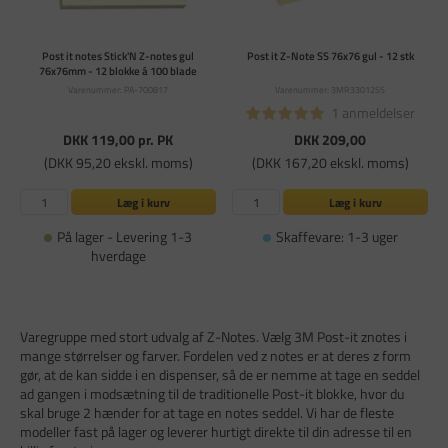
Post it notes Stick'N Z-notes gul
Post it Z-Note SS 76x76 gul - 12 stk
76x76mm - 12 blokke á 100 blade
Varenummer: PA-700817
Varenummer: 3MR33012SS
1 anmeldelser
DKK 119,00
pr. PK
DKK 209,00
(DKK 95,20 ekskl. moms)
(DKK 167,20 ekskl. moms)
Læg i kurv
Læg i kurv
På lager - Levering 1-3
Skaffevare: 1-3 uger
hverdage
Varegruppe med stort udvalg af Z-Notes. Vælg 3M Post-it znotes i
mange størrelser og farver. Fordelen ved z notes er at deres z form
gør, at de kan sidde i en dispenser, så de er nemme at tage en seddel
ad gangen i modsætning til de traditionelle Post-it blokke, hvor du
skal bruge 2 hænder for at tage en notes seddel. Vi har de fleste
modeller fast på lager og leverer hurtigt direkte til din adresse til en