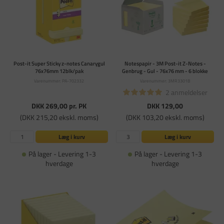
Post-it Super Sticky z-notes Canarygul
Notespapir - 3M Post-it Z-Notes -
76x76mm 12blk/pak
Genbrug - Gul - 76x76 mm - 6 blokke
Varenummer: PA-702332
Varenummer: 3MR3301B
2 anmeldelser
DKK 269,00
pr. PK
DKK 129,00
(DKK 215,20 ekskl. moms)
(DKK 103,20 ekskl. moms)
Læg i kurv
Læg i kurv
På lager - Levering 1-3
På lager - Levering 1-3
hverdage
hverdage