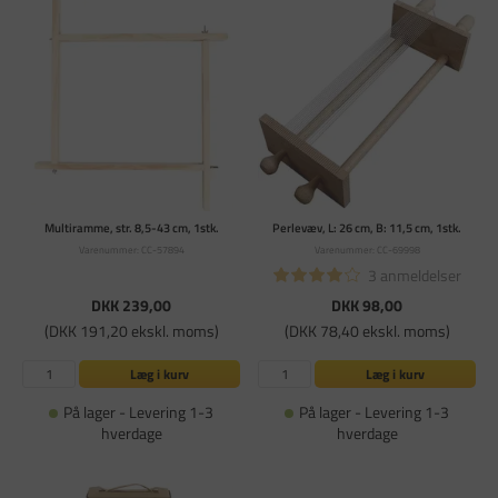
Multiramme, str. 8,5-43 cm, 1stk.
Perlevæv, L: 26 cm, B: 11,5 cm, 1stk.
Varenummer: CC-57894
Varenummer: CC-69998
3 anmeldelser
DKK 239,00
DKK 98,00
(DKK 191,20 ekskl. moms)
(DKK 78,40 ekskl. moms)
Læg i kurv
Læg i kurv
På lager - Levering 1-3
På lager - Levering 1-3
hverdage
hverdage