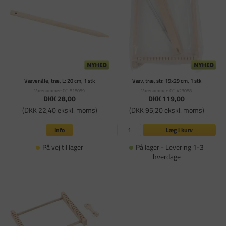
Vævenåle, træ, L: 20 cm, 1 stk
Væv, træ, str. 19x29 cm, 1 stk
Varenummer: CC-818059
Varenummer: CC-423088
DKK 28,00
DKK 119,00
(DKK 22,40 ekskl. moms)
(DKK 95,20 ekskl. moms)
Info
Læg i kurv
På vej til lager
På lager - Levering 1-3
hverdage