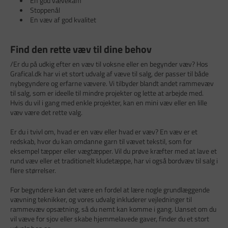
En god vævekam
Stoppenål
En væv af god kvalitet
Find den rette væv til dine behov
/Er du på udkig efter en væv til voksne eller en begynder væv? Hos
Grafical.dk har vi et stort udvalg af væve til salg, der passer til både
nybegyndere og erfarne vævere. Vi tilbyder blandt andet rammevæv
til salg, som er ideelle til mindre projekter og lette at arbejde med.
Hvis du vil i gang med enkle projekter, kan en mini væv eller en lille
væv være det rette valg.
Er du i tvivl om, hvad er en væv eller hvad er væv? En væv er et
redskab, hvor du kan omdanne garn til vævet tekstil, som for
eksempel tæpper eller vægtæpper. Vil du prøve kræfter med at lave et
rund væv eller et traditionelt kludetæppe, har vi også bordvæv til salg i
flere størrelser.
For begyndere kan det være en fordel at lære nogle grundlæggende
vævning teknikker, og vores udvalg inkluderer vejledninger til
rammevæv opsætning, så du nemt kan komme i gang. Uanset om du
vil væve for sjov eller skabe hjemmelavede gaver, finder du et stort