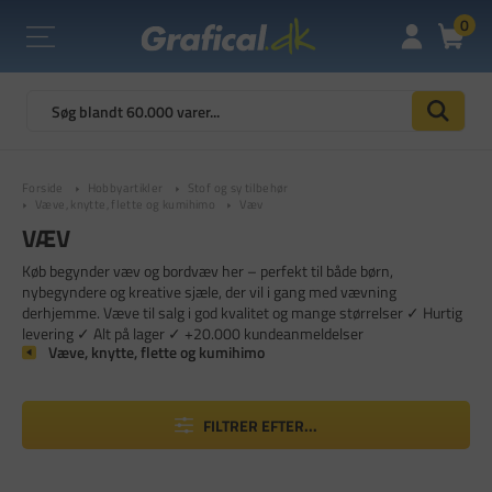
0
Forside
Hobbyartikler
Stof og sy tilbehør
Væve, knytte, flette og kumihimo
Væv
VÆV
Køb begynder væv og bordvæv her – perfekt til både børn,
nybegyndere og kreative sjæle, der vil i gang med vævning
derhjemme. Væve til salg i god kvalitet og mange størrelser ✓ Hurtig
levering ✓ Alt på lager ✓ +20.000 kundeanmeldelser
Væve, knytte, flette og kumihimo
FILTRER EFTER...