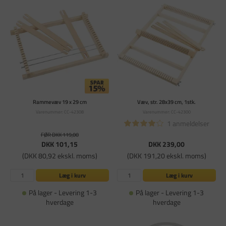
Rammevæv 19 x 29 cm
Væv, str. 28x39 cm, 1stk.
Varenummer: CC-42308
Varenummer: CC-42300
1 anmeldelser
FØR DKK 119,00
DKK 101,15
DKK 239,00
(DKK 80,92 ekskl. moms)
(DKK 191,20 ekskl. moms)
Læg i kurv
Læg i kurv
På lager - Levering 1-3
På lager - Levering 1-3
hverdage
hverdage