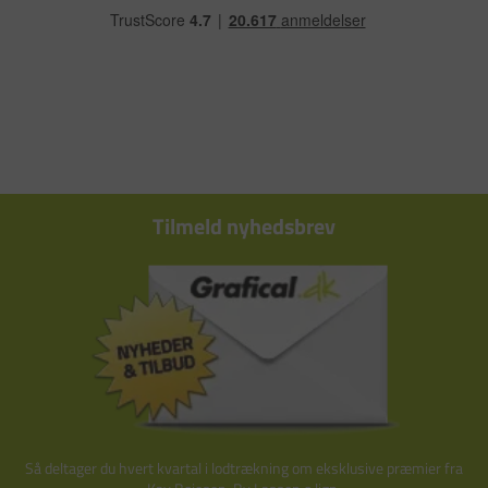
Tilmeld nyhedsbrev
Så deltager du hvert kvartal i lodtrækning om eksklusive præmier fra