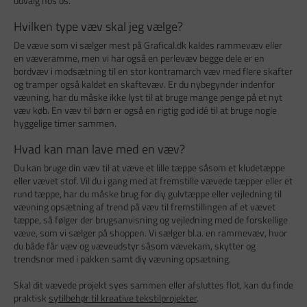
udvalg hos os.
Hvilken type væv skal jeg vælge?
De væve som vi sælger mest på Grafical.dk kaldes rammevæv eller
en væveramme, men vi har også en perlevæv begge dele er en
bordvæv i modsætning til en stor kontramarch væv med flere skafter
og tramper også kaldet en skaftevæv. Er du nybegynder indenfor
vævning, har du måske ikke lyst til at bruge mange penge på et nyt
væv køb. En væv til børn er også en rigtig god idé til at bruge nogle
hyggelige timer sammen.
Hvad kan man lave med en væv?
Du kan bruge din væv til at væve et lille tæppe såsom et kludetæppe
eller vævet stof. Vil du i gang med at fremstille vævede tæpper eller et
rund tæppe, har du måske brug for diy gulvtæppe eller vejledning til
vævning opsætning af trend på væv til fremstillingen af et vævet
tæppe, så følger der brugsanvisning og vejledning med de forskellige
væve, som vi sælger på shoppen. Vi sælger bl.a. en rammevæv, hvor
du både får væv og væveudstyr såsom vævekam, skytter og
trendsnor med i pakken samt diy vævning opsætning.
Skal dit vævede projekt syes sammen eller afsluttes flot, kan du finde
praktisk
sytilbehør til kreative tekstilprojekter
.