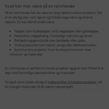
hvad kan man væve på en rammevæv
På en rammevæv kan du væve en lang række kreative projekter. Det
er en alsidig væv, som egner sig til både begyndere og erfarne
vævere. Du kan blandt andet væve:
Tæpper som kludetæpper, små vægtæpper eller gulvtæpper.
Dekorative vægophæng i forskellige mønstre og farver.
Beklædningsgenstande som tørklæder eller sjaler.
Små accessories som tasker, punge eller dækkeservietter.
Kunstneriske projekter hvor du eksperimenterer med
teksturer og materialer.
En rammevæv er perfekt til mindre projekter og giver stor frihed til at
lege med forskellige væveteknikker og materialer.
Se også vores brede udvalg af
hobbyartikler til kreative projekter
, når
du mangler materialer til dit næste væveprojekt.