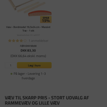
Væv - Bordmodel 19,5x24 cm - Massivt
Træ - 1 stk
Varenummer: CC-42317
1 anmeldelser
FØR DKK 98,00
DKK 83,30
(DKK 66,64 ekskl. moms)
Læg i kurv
På lager - Levering 1-3
hverdage
VÆV TIL SKARP PRIS - STORT UDVALG AF
RAMMEVÆV OG LILLE VÆV