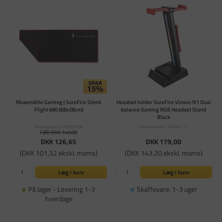
Musemåtte Gaming | SureFire Silent
Headset holder SureFire Vinson N1 Dual
Flight 680 (68x28cm)
balance Gaming RGB Headset Stand
Black
Varenummer: VER35178
Varenummer: VER45111
FØR DKK 149,00
DKK 126,65
DKK 179,00
(DKK 101,32 ekskl. moms)
(DKK 143,20 ekskl. moms)
Læg i kurv
Læg i kurv
På lager - Levering 1-3
Skaffevare: 1-3 uger
hverdage