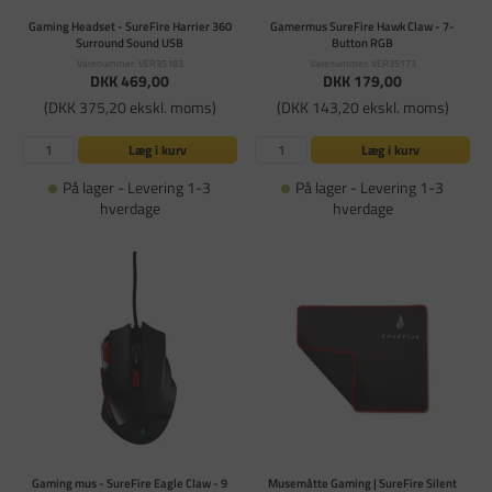
Gaming Headset - SureFire Harrier 360
Gamermus SureFire Hawk Claw - 7-
Surround Sound USB
Button RGB
Varenummer: VER35183
Varenummer: VER35173
DKK 469,00
DKK 179,00
(DKK 375,20 ekskl. moms)
(DKK 143,20 ekskl. moms)
Læg i kurv
Læg i kurv
På lager - Levering 1-3
På lager - Levering 1-3
hverdage
hverdage
Gaming mus - SureFire Eagle Claw - 9
Musemåtte Gaming | SureFire Silent