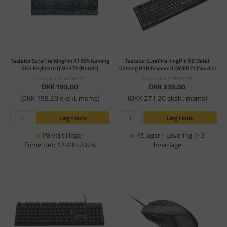
Tastatur SureFire KingPin X1 60% Gaming
Tastatur SureFire KingPin X2 Metal
RGB Keyboard QWERTY (Nordic)
Gaming RGB Keyboard QWERTY (Nordic)
Varenummer: VER45107
Varenummer: VER45108
DKK 199,00
DKK 339,00
(DKK 159,20 ekskl. moms)
(DKK 271,20 ekskl. moms)
Læg i kurv
Læg i kurv
På vej til lager
På lager - Levering 1-3
Forventet: 12-08-2026
hverdage