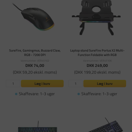
SureFire, Gamingmus, Buzzard Claw,
Laptop stand SureFire Portus X2 Multi-
RGB - 7200 DPI
Function Foldable with RGB
Varenummer: VER45102
Varenummer: VER45106
DKK 74,00
DKK 249,00
(DKK 59,20 ekskl. moms)
(DKK 199,20 ekskl. moms)
Læg i kurv
Læg i kurv
Skaffevare: 1-3 uger
Skaffevare: 1-3 uger