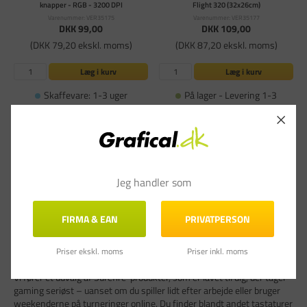
knapper - RGB - 3200 DPI
Flight 320 (32x26cm)
Varenummer: VER35175
Varenummer: VER35177
DKK 99,00
DKK 109,00
(DKK 79,20 ekskl. moms)
(DKK 87,20 ekskl. moms)
Læg i kurv
Læg i kurv
Skaffevare: 1-3 uger
På lager - Levering 1-3
hverdage
SUREFIRE UDSTYR – STORT UDVALG OG BILLIG
FRAGT PÅ SURE FIRE
Jeg handler som
Det er frustrerende at spille med udstyr, der halter – især når du er
midt i et intenst spil, og musen pludselig ikke reagerer som den skal.
FIRMA & EAN
PRIVATPERSON
Eller når tastaturet føles sløvt, og dine kommandoer ikke går hurtigt
nok igennem. Hvis du kan genkende det, er det måske tid til at kigge
på gamingudstyr fra Surefire.
Priser ekskl. moms
Priser inkl. moms
Vi fører et udvalg af Surefire-produkter, som er lavet til dig, der tager
gaming seriøst – uanset om du spiller lidt efter arbejde eller bruger
weekenderne på turneringer online. Du finder blandt andet tastaturer