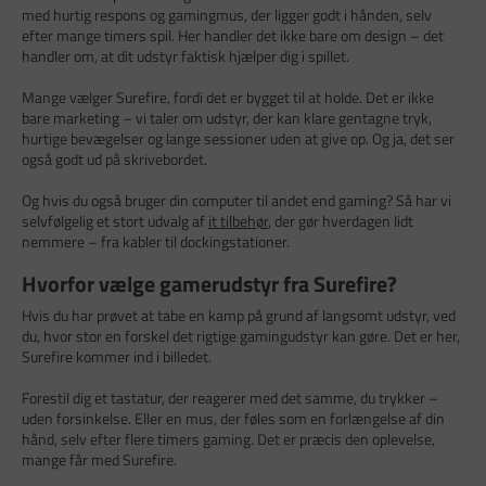
med hurtig respons og gamingmus, der ligger godt i hånden, selv
efter mange timers spil. Her handler det ikke bare om design – det
handler om, at dit udstyr faktisk hjælper dig i spillet.
Mange vælger Surefire, fordi det er bygget til at holde. Det er ikke
bare marketing – vi taler om udstyr, der kan klare gentagne tryk,
hurtige bevægelser og lange sessioner uden at give op. Og ja, det ser
også godt ud på skrivebordet.
Og hvis du også bruger din computer til andet end gaming? Så har vi
selvfølgelig et stort udvalg af
it tilbehør
, der gør hverdagen lidt
nemmere – fra kabler til dockingstationer.
Hvorfor vælge gamerudstyr fra Surefire?
Hvis du har prøvet at tabe en kamp på grund af langsomt udstyr, ved
du, hvor stor en forskel det rigtige gamingudstyr kan gøre. Det er her,
Surefire kommer ind i billedet.
Forestil dig et tastatur, der reagerer med det samme, du trykker –
uden forsinkelse. Eller en mus, der føles som en forlængelse af din
hånd, selv efter flere timers gaming. Det er præcis den oplevelse,
mange får med Surefire.