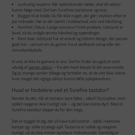
Lynhurtig respons: Når splitsekunder tæller, skal dit udstyr
kunne følge med. Det kan Surefires tastaturer og mus.
Bygget til at holde: Du får ikke noget, der går i stykker efter et
par måneder. Her er der tænkt i holdbarhed, selv ved hård brug.
Komfort i fokus: Lange sessions? Intet problem. Udstyret er
lavet, så du undgår ømme håndled og spændinger.
Rent look: Udstyret har et enkelt og stilrent design, der passer
godt ind – uanset om du gamer fra et dedikeret setup eller din
skrivebordsplads.
Vi ved, at ikke to gamere er ens. Derfor finder du også et stort
udvalg af
gamer udstyr
– fra det mest basale til det avancerede.
Og ja, mange vender tilbage og fortæller os, at de slet ikke vidste,
hvor meget det rigtige udstyr kunne løfte spiloplevelsen.
Hvad er fordelene ved et Surefire tastatur?
Kender du det, når et tastatur bare føles... sløvt? Du trykker, men
spillet reagerer ikke hurtigt nok – og det kan koste dyrt. Med et
Surefire tastatur slipper du for den slags.
Det er bygget til dig, der vil have fuld kontrol – både i hektiske
kampe og i stille strategi-spil. Tasterne er solide og reagerer
hurtigt, så du ikke mister dyrebare millisekunder. Samtidig er