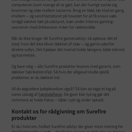
computeren (som mange af os gør), kan der hurtigt samle sig
krummer og støv mellem tasterne. Brug en blød, tør klud en gang
imellem – og vend tastaturet på hovedet for at få snavs væk.
Undgå væsker tæt på udstyret, især under intense gaming-
sessioner med drikkevarer inden for rækkevidde.
Når du ikke bruger dit Surefire gamerudstyr, så opbevar det et
sted, hvor det ikke bliver dækket af støv – og gerne udenfor
direkte sollys. Det hjælper det med at holde længere, både teknisk
og kosmetisk.
Og bare rolig – alle Surefire produkter leveres med garanti, som
dækker fabrikationsfejl. Så hvis der alligevel skulle opstå
problemer, er du dækket ind.
Vil du opgradere lydoplevelsen også? Så kan du tage et kig på
vores udvalg af
høretelefoner
. De giver klar lyd og gør det
nemmere at holde fokus – både i spil og under opkald.
Kontakt os for rådgivning om Surefire
produkter
Er du i tvivl om, hvilket Surefire udstyr der giver mest mening for
dig? Det forstår vi godt – der findes mange muligheder, og det kan