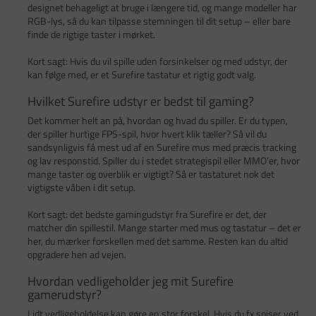
designet behageligt at bruge i længere tid, og mange modeller har
RGB-lys, så du kan tilpasse stemningen til dit setup – eller bare
finde de rigtige taster i mørket.
Kort sagt: Hvis du vil spille uden forsinkelser og med udstyr, der
kan følge med, er et Surefire tastatur et rigtig godt valg.
Hvilket Surefire udstyr er bedst til gaming?
Det kommer helt an på, hvordan og hvad du spiller. Er du typen,
der spiller hurtige FPS-spil, hvor hvert klik tæller? Så vil du
sandsynligvis få mest ud af en Surefire mus med præcis tracking
og lav responstid. Spiller du i stedet strategispil eller MMO’er, hvor
mange taster og overblik er vigtigt? Så er tastaturet nok det
vigtigste våben i dit setup.
Kort sagt: det bedste gamingudstyr fra Surefire er det, der
matcher din spillestil. Mange starter med mus og tastatur – det er
her, du mærker forskellen med det samme. Resten kan du altid
opgradere hen ad vejen.
Hvordan vedligeholder jeg mit Surefire
gamerudstyr?
Lidt vedligeholdelse kan gøre en stor forskel. Hvis du fx spiser ved