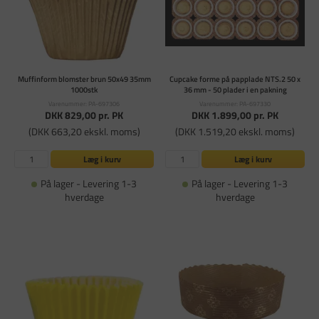
Muffinform blomster brun 50x49 35mm
Cupcake forme på papplade NTS.2 50 x
1000stk
36 mm - 50 plader i en pakning
Varenummer: PA-697306
Varenummer: PA-697330
DKK 829,00
pr. PK
DKK 1.899,00
pr. PK
(DKK 663,20 ekskl. moms)
(DKK 1.519,20 ekskl. moms)
Læg i kurv
Læg i kurv
På lager - Levering 1-3
På lager - Levering 1-3
hverdage
hverdage