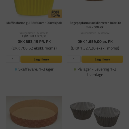
Muffinsforme gul 35x50mm 1000stk|pak
Bagepapform rund diameter 100 x 30
mm - 300 stk.
Varenummer: PA-697314
Varenummer: PA-697302
FØR DKK 1.039,00
DKK 883,15
PR. PK
DKK 1.659,00
pr. PK
(DKK 706,52 ekskl. moms)
(DKK 1.327,20 ekskl. moms)
Læg i kurv
Læg i kurv
Skaffevare: 1-3 uger
På lager - Levering 1-3
hverdage