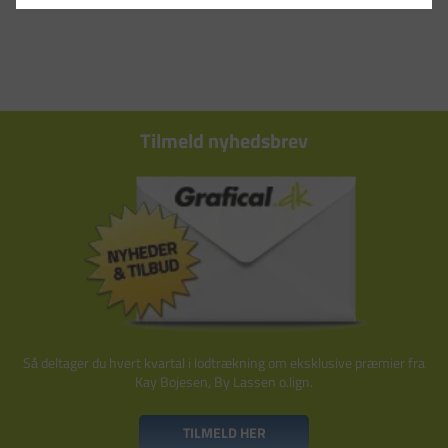
Tilmeld nyhedsbrev
Så deltager du hvert kvartal i lodtrækning om eksklusive præmier fra
Kay Bojesen, By Lassen o.lign.
TILMELD HER