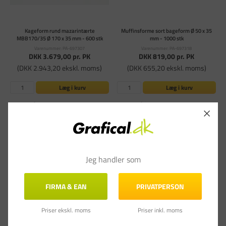
Kageform rund mazarintærte
Muffinsforme sort bageform Ø 50 x 35
MBB170/35 Ø 170 x 35 mm - 600 stk
mm - 1000 stk
Varenummer: PA-697307
Varenummer: PA-697318
DKK 3.679,00
pr. PK
DKK 819,00
pr. PK
(DKK 2.943,20 ekskl. moms)
(DKK 655,20 ekskl. moms)
Læg i kurv
Læg i kurv
På lager - Levering 1-3
På lager - Levering 1-3
hverdage
hverdage
Jeg handler som
FIRMA & EAN
PRIVATPERSON
Priser ekskl. moms
Priser inkl. moms