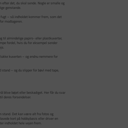
m efter det, du skal sende. Nogle er smalle og
dige genstande.
og fugt – så indholdet kommer frem, som det
 for modtageren.
 til almindelige papirs- eller plastkuverter,
kæmpe fordel, hvis du for eksempel sender
ejs.
t lukke kuverten – og endnu nemmere for
d stand – og du slipper for bøvl med tape,
 blive bøjet eller beskadiget. Her får du svar
til deres forsendelser.
n stand. Det kan være alt fra fotos og
dlavede kort på hobbybasis eller driver en
er indholdet hele vejen frem.