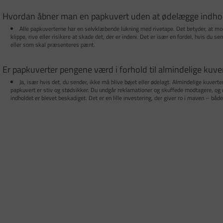
Hvordan åbner man en papkuvert uden at ødelægge indho
Alle papkuverterne har en selvklæbende lukning med rivetape. Det betyder, at mo
klippe, rive eller risikere at skade det, der er indeni. Det er især en fordel, hvis du
eller som skal præsenteres pænt.
Er papkuverter pengene værd i forhold til almindelige kuve
Ja, især hvis det, du sender, ikke må blive bøjet eller ødelagt. Almindelige kuver
papkuvert er stiv og stødsikker. Du undgår reklamationer og skuffede modtagere, og du
indholdet er blevet beskadiget. Det er en lille investering, der giver ro i maven – båd