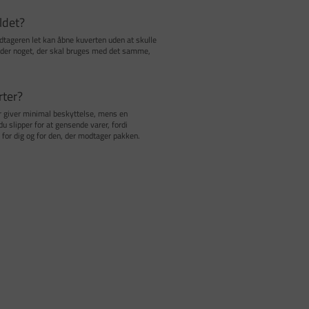
ldet?
dtageren let kan åbne kuverten uden at skulle
 sender noget, der skal bruges med det samme,
rter?
ter giver minimal beskyttelse, mens en
 slipper for at gensende varer, fordi
e for dig og for den, der modtager pakken.