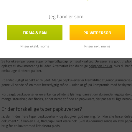
Vælg de korrekte papkuverter
Det kan virke som en lille ting, men det gør en forskel at vælge den rigtige papkuvert. S
Jeg handler som
certifikat eller en kontrakt – kan en mindre kuvert sagtens gøre jobbet. Skal du derimod
bør du kigge efter en større størrelse med plads til indholdet.
FIRMA & EAN
PRIVATPERSON
Tænk også over, hvordan din forsendelse skal transporteres. Skal den med posten, pakk
afstande? Jo længere rejsen er, jo mere robust bør din papkuvert være – især hvis det, 
Priser ekskl. moms
Priser inkl. moms
Er det noget ekstra skrøbeligt, kan det være en god idé at vælge en løsning med ekstra 
udgangspunkt, men hvis du skal sende større eller mere sarte ting, kan du også kigge p
Se for eksempel vores
super billige bølgepap rør i god kvalitet
. De egner sig godt til pl
oplagte til dokumenter og billeder. Alternativt kan du bruge
bølgepap i ruller
, hvis du har
emballage til større pakker.
Et andet vigtigt aspekt er miljøet. Mange papkuverter er fremstillet af genbrugsmateri
gerne vil sende på en mere bæredygtig måde – uden at gå på kompromis med beskyttelse
Kort sagt: papkuverter er en enkel og pålidelig løsning, uanset om du sender vigtige dok
mange størrelser, der findes, er det nemt at finde en papkuvert, der passer til lige netop 
Er der forskellige typer papkuverter?
Ja, der findes flere typer papkuverter – og det giver god mening, for ikke alle forsendels
dokument? Så kan en lille, flad papkuvert være nok. Skal du derimod sende en stak papire
brug for en kuvert med lidt ekstra plads.