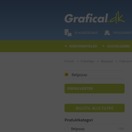
5% KUNDEBONUS
PRISGARANT
KONTORARTIKLER
HUSHOLDNING
Forside
Emballage
Bølgepap
Papkuver
Bølgepap
PAPKUVERTER
NULSTIL ALLE FILTRE
Produktkategori
Bølgepap
(
10
)