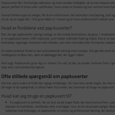
Papkuverter fås i forskellige størrelser og med variabel fyldhøjde, så du kan tilpasse de
passer perfekt til breve eller certifikater, mens andre er bredere og kan rumme mere fyl
Uanset hvilken type du vælger, får du en solid kuvert, der beskytter mod bøjning, tryk 
så ud, da du lagde det i. Det giver både ro i maven og et mere professionelt indtryk over
Hvad er fordelene ved pap kuverter?
Det, der gør papkuverter særligt nyttige, er den solide beskyttelse, de giver. I modsætning
er en papkuvert lavet i stift materiale, som holder indholdet fladt og intakt. Det er en 
kontrakter, tegninger, brochurer eller billeder, som ikke må krølle eller få mærker underv
En anden praktisk fordel er den selvklæbende lukning med rivetape. Det gør det nemt a
modtageren at åbne den, uden at ødelægge det, der ligger indeni.
Kort sagt: Papkuverter giver dig ro i maven. Du ved, at det, du sender, kommer frem i go
clips eller sammenklemte hjørner.
Ofte stillede spørgsmål om papkuverter
Det kan være svært at finde den rigtige emballage, når man skal sende noget, der ikke må
på nogle af de spørgsmål, vi oftest hører fra kunder, der overvejer at bruge en papkuvert 
Hvad kan jeg bruge en papkuvert til?
En papkuvert er perfekt, når du skal sende noget fladt, der skal komme frem i pæ
plakater til kontrakter, certifikater eller små bøger. Hvis du for eksempel sælger hån
webshop med tryksager, er papkuverter en sikker og professionel løsning, der beskytt