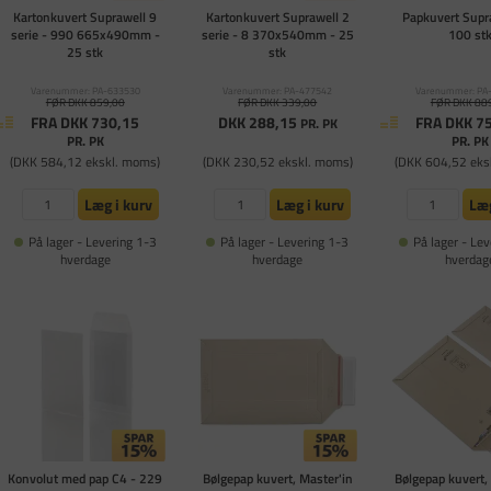
Kartonkuvert Suprawell 9
Kartonkuvert Suprawell 2
Papkuvert Supra
serie - 990 665x490mm -
serie - 8 370x540mm - 25
100 st
25 stk
stk
Varenummer: PA-633530
Varenummer: PA-477542
Varenummer: PA
FØR DKK 859,00
FØR DKK 339,00
FØR DKK 88
FRA DKK 730,15
DKK 288,15
FRA DKK 7
PR. PK
PR. PK
PR. PK
(DKK 584,12 ekskl. moms)
(DKK 230,52 ekskl. moms)
(DKK 604,52 eks
Læg i kurv
Læg i kurv
Læg
På lager - Levering 1-3
På lager - Levering 1-3
På lager - Lev
hverdage
hverdage
hverdag
Konvolut med pap C4 - 229
Bølgepap kuvert, Master'in
Bølgepap kuvert,