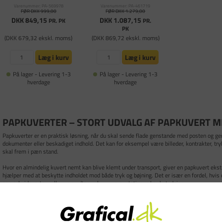
Varenummer: PA-569978
Varenummer: PA-461719
FØR DKK 999,00
FØR DKK 1.279,00
DKK 849,15
DKK 1.087,15
PR. PK
PR.
PK
(DKK 679,32 ekskl. moms)
(DKK 869,72 ekskl. moms)
Læg i kurv
Læg i kurv
På lager - Levering 1-3
På lager - Levering 1-3
hverdage
hverdage
PAPKUVERTER – STORT UDVALG AF PAPKUVERT M
Papkuverter er en praktisk løsning, når du skal sende flade genstande med posten og gern
dokumenter eller beskadiget indhold. Det kan for eksempel være billeder, kontrakter, tryk
skal frem i pæn stand.
Hvor en almindelig kuvert nemt kan blive klemt under transport, giver en papkuvert ekstr
hjælper med at beskytte indholdet mod både tryk og bøjning. Det er især en fordel, hvis 
samarbejdspartner eller en modtager, hvor præsentationen har betydning.
Vores papkuverter har selvklæbende lukning og rivetape, så de er nemme at lukke og åbne
modtageren kan åbne kuverten uden at ødelægge indholdet. Det gør papkuverter til en enke
både private og erhverv.