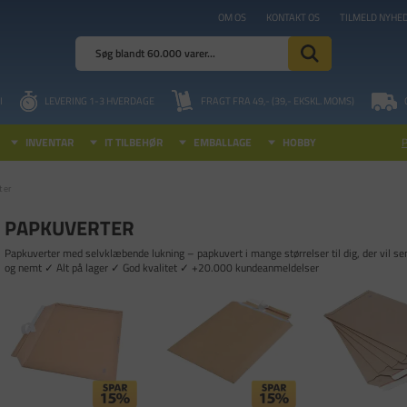
OM OS
KONTAKT OS
TILMELD NYHE
I
LEVERING 1-3 HVERDAGE
FRAGT FRA 49,- (39,- EKSKL. MOMS)
INVENTAR
IT TILBEHØR
EMBALLAGE
HOBBY
ter
PAPKUVERTER
Papkuverter med selvklæbende lukning – papkuvert i mange størrelser til dig, der vil se
og nemt ✓ Alt på lager ✓ God kvalitet ✓ +20.000 kundeanmeldelser