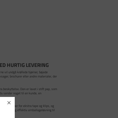
ED HURTIG LEVERING
e vil undgå krøllede hjørner, bøjede
sager, brochurer eller andre materialer, der
a beskyttelse. Den er lavet i stift pap, som
du sender noget til en kunde, en
. Du slipper for ekstra tape og klips, og
l, billig og effektiv emballageløsning til