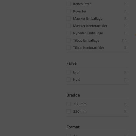
Konvolutter
(
1
)
Kuverter
(
5
)
Mærker Emballage
(
3
)
Mærker Kontorartikler
(
1
)
Nyheder Emballage
(
3
)
Tilbud Emballage
(
10
)
Tilbud Kontorartikler
(
5
)
Farve
Brun
(
7
)
Hvid
(
1
)
Bredde
250 mm
(
1
)
330 mm
(
2
)
Format
A3
(
2
)