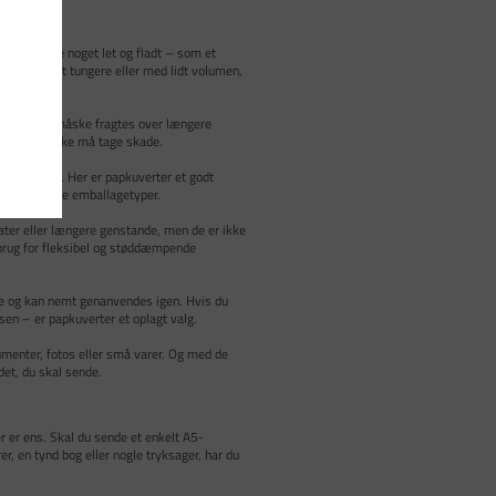
kal du sende noget let og fladt – som et
 sende noget tungere eller med lidt volumen,
ebud eller måske fragtes over længere
du sender, ikke må tage skade.
beskyttelse. Her er papkuverter et godt
å vores andre emballagetyper.
akater eller længere genstande, men de er ikke
 brug for fleksibel og støddæmpende
ale og kan nemt genanvendes igen. Hvis du
n – er papkuverter et oplagt valg.
umenter, fotos eller små varer. Og med de
det, du skal sende.
er er ens. Skal du sende et enkelt A5-
r, en tynd bog eller nogle tryksager, har du