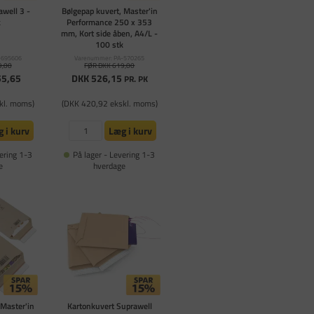
well 3 -
Bølgepap kuvert, Master'in
k
Performance 250 x 353
mm, Kort side åben, A4/L -
100 stk
-695606
Varenummer: PA-570265
9,00
FØR DKK 619,00
55,65
DKK 526,15
PR. PK
kl. moms)
(DKK 420,92 ekskl. moms)
 i kurv
Læg i kurv
ering 1-3
På lager - Levering 1-3
e
hverdage
 Master'in
Kartonkuvert Suprawell