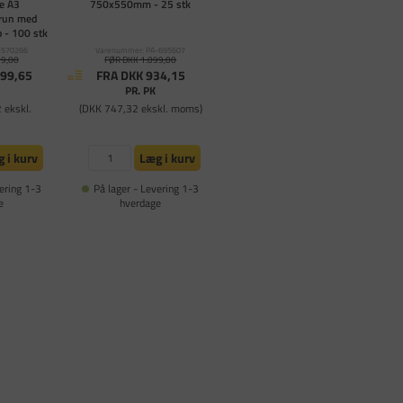
e A3
750x550mm - 25 stk
run med
 - 100 stk
-570266
Varenummer: PA-695607
29,00
FØR DKK 1.099,00
299,65
FRA DKK 934,15
PR. PK
 ekskl.
(DKK 747,32 ekskl. moms)
 i kurv
Læg i kurv
ering 1-3
På lager - Levering 1-3
e
hverdage