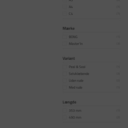
A4
(
1
)
C4
(
1
)
Mærke
BONG
(
1
)
Master'In
(
3
)
Variant
Peal & Seal
(
1
)
Selvklæbende
(
3
)
Uden rude
(
2
)
Med rude
(
1
)
Længde
353 mm
(
1
)
490 mm
(
2
)