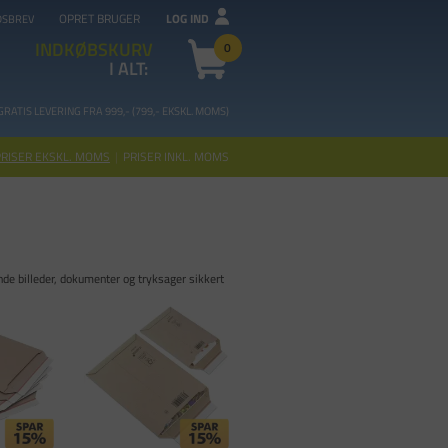
OPRET BRUGER
LOG IND
DSBREV
INDKØBSKURV
0
I ALT:
GRATIS LEVERING FRA 99
9,- (799,- EKSKL. MOMS)
PRISER EKSKL. MOMS
|
PRISER INKL. MOMS
nde billeder, dokumenter og tryksager sikkert