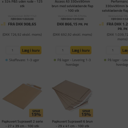
x 324 P&S uden rude - 125
Access A3 330x490mm
Performanc
stk
brun med selvklæbende flap
330x490mm b
- 100 stk
selvklæbende flap
Varenummer: BON11743
Varenummer: PA-570264
Varenummer: PA
FØR DKK 1.069,00
FØR DKK 1.019,00
FØR DKK 1.5
FRA DKK 908,65
DKK 866,15
FRA DKK 1.
PR. PK
PR. PK
(DKK 726,92 ekskl. moms)
(DKK 692,92 ekskl. moms)
(DKK 1.039,72
moms)
Læg i kurv
Læg i kurv
Læg
Skaffevare: 1-3 uger
På lager - Levering 1-3
På lager - Lev
hverdage
hverdag
Papkuvert Suprawell 2 serie
Papkuvert Suprawell 6 brun
- 27 x 39 cm - 100 stk
- 29 x 41 cm - 100 stk