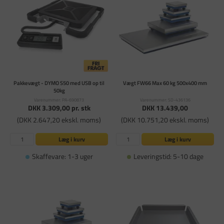
Pakkevægt - DYMO S50 med USB op til
Vægt FW66 Max 60 kg 500x400 mm
50kg
Varenummer: PA-690873
Varenummer: SD-436136
DKK 3.309,00
pr. stk
DKK 13.439,00
(DKK 2.647,20 ekskl. moms)
(DKK 10.751,20 ekskl. moms)
Læg i kurv
Læg i kurv
Skaffevare: 1-3 uger
Leveringstid: 5-10 dage