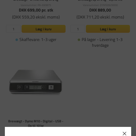
Varenummer: PA-690875
Varenummer: DYMS0929000
DKK 699,00
pr. stk
DKK 889,00
(DKK 559,20 ekskl. moms)
(DKK 711,20 ekskl. moms)
Læg i kurv
Læg i kurv
Skaffevare: 1-3 uger
På lager - Levering 1-3
hverdage
Brevvægt - Dymo M10 - Digital - USB -
Op til 10 kg
Varenummer: DYMS0929010