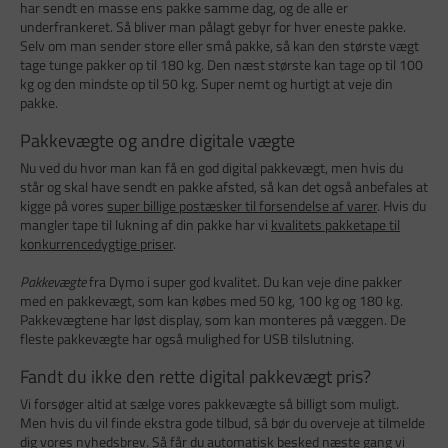
har sendt en masse ens pakke samme dag, og de alle er
underfrankeret. Så bliver man pålagt gebyr for hver eneste pakke.
Selv om man sender store eller små pakke, så kan den største vægt
tage tunge pakker op til 180 kg. Den næst største kan tage op til 100
kg og den mindste op til 50 kg. Super nemt og hurtigt at veje din
pakke.
Pakkevægte og andre digitale vægte
Nu ved du hvor man kan få en god digital pakkevægt, men hvis du
står og skal have sendt en pakke afsted, så kan det også anbefales at
kigge på vores
super billige postæsker til forsendelse af varer
. Hvis du
mangler tape til lukning af din pakke har vi
kvalitets pakketape til
konkurrencedygtige priser
.
Pakkevægte
fra Dymo i super god kvalitet. Du kan veje dine pakker
med en pakkevægt, som kan købes med 50 kg, 100 kg og 180 kg.
Pakkevægtene har løst display, som kan monteres på væggen. De
fleste pakkevægte har også mulighed for USB tilslutning.
Fandt du ikke den rette digital pakkevægt pris?
Vi forsøger altid at sælge vores pakkevægte så billigt som muligt.
Men hvis du vil finde ekstra gode tilbud, så bør du overveje at tilmelde
dig vores nyhedsbrev. Så får du automatisk besked næste gang vi