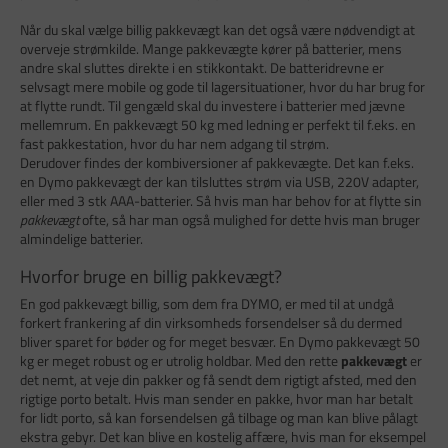
Når du skal vælge billig pakkevægt kan det også være nødvendigt at
overveje strømkilde. Mange pakkevægte kører på batterier, mens
andre skal sluttes direkte i en stikkontakt. De batteridrevne er
selvsagt mere mobile og gode til lagersituationer, hvor du har brug for
at flytte rundt. Til gengæld skal du investere i batterier med jævne
mellemrum. En pakkevægt 50 kg med ledning er perfekt til f.eks. en
fast pakkestation, hvor du har nem adgang til strøm.
Derudover findes der kombiversioner af pakkevægte. Det kan f.eks.
en Dymo pakkevægt der kan tilsluttes strøm via USB, 220V adapter,
eller med 3 stk AAA-batterier. Så hvis man har behov for at flytte sin
pakkevægt
ofte, så har man også mulighed for dette hvis man bruger
almindelige batterier.
Hvorfor bruge en billig pakkevægt?
En god pakkevægt billig, som dem fra DYMO, er med til at undgå
forkert frankering af din virksomheds forsendelser så du dermed
bliver sparet for bøder og for meget besvær. En Dymo pakkevægt 50
kg er meget robust og er utrolig holdbar. Med den rette
pakkevægt
er
det nemt, at veje din pakker og få sendt dem rigtigt afsted, med den
rigtige porto betalt. Hvis man sender en pakke, hvor man har betalt
for lidt porto, så kan forsendelsen gå tilbage og man kan blive pålagt
ekstra gebyr. Det kan blive en kostelig affære, hvis man for eksempel