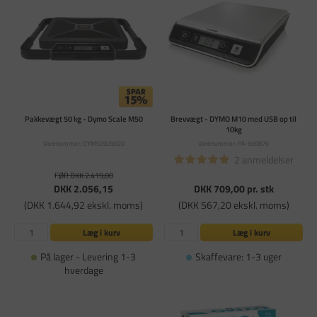
Pakkevægt 50 kg - Dymo Scale M50
Brevvægt - DYMO M10 med USB op til
10kg
Varenummer: DYMS0929020
Varenummer: PA-690876
2 anmeldelser
FØR DKK 2.419,00
DKK 2.056,15
DKK 709,00
pr. stk
(DKK 1.644,92 ekskl. moms)
(DKK 567,20 ekskl. moms)
Læg i kurv
Læg i kurv
På lager - Levering 1-3
Skaffevare: 1-3 uger
hverdage