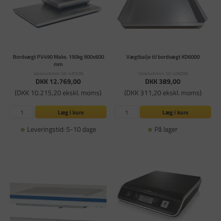
Bordvægt PV490 Maks. 150kg 900x600
Vægtbalje til bordvægt KD6000
mm
Varenummer: SD-435539
Varenummer: SD-436099
DKK 12.769,00
DKK 389,00
(DKK 10.215,20 ekskl. moms)
(DKK 311,20 ekskl. moms)
Læg i kurv
Læg i kurv
Leveringstid: 5-10 dage
På lager