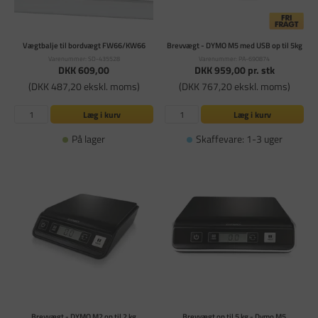
Vægtbalje til bordvægt FW66/KW66
Brevvægt - DYMO M5 med USB op til 5kg
Varenummer: SD-435528
Varenummer: PA-690874
DKK 609,00
DKK 959,00
pr. stk
(DKK 487,20 ekskl. moms)
(DKK 767,20 ekskl. moms)
Læg i kurv
Læg i kurv
På lager
Skaffevare: 1-3 uger
Brevvægt - DYMO M2 op til 2 kg
Brevvægt op til 5 kg - Dymo M5