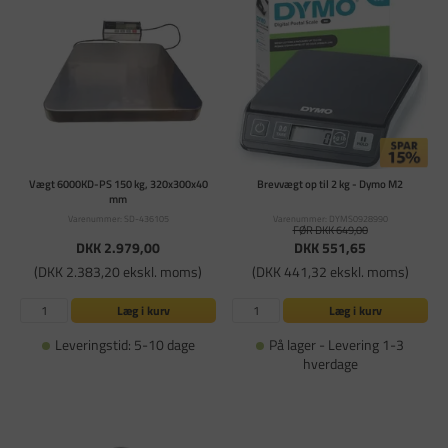
Vægt 6000KD-PS 150 kg, 320x300x40
Brevvægt op til 2 kg - Dymo M2
mm
Varenummer: SD-436105
Varenummer: DYMS0928990
FØR DKK 649,00
DKK 2.979,00
DKK 551,65
(DKK 2.383,20 ekskl. moms)
(DKK 441,32 ekskl. moms)
Læg i kurv
Læg i kurv
Leveringstid: 5-10 dage
På lager - Levering 1-3
hverdage