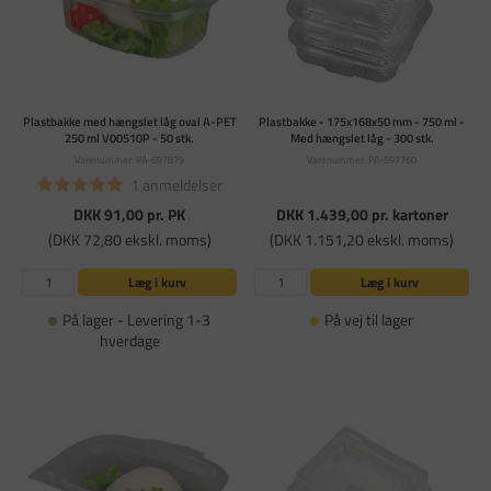
Plastbakke med hængslet låg oval A-PET
Plastbakke - 175x168x50 mm - 750 ml -
250 ml V00510P - 50 stk.
Med hængslet låg - 300 stk.
Varenummer: PA-697879
Varenummer: PA-697760
1 anmeldelser
DKK 91,00
pr. PK
DKK 1.439,00
pr. kartoner
(DKK 72,80 ekskl. moms)
(DKK 1.151,20 ekskl. moms)
Læg i kurv
Læg i kurv
På lager - Levering 1-3
På vej til lager
hverdage