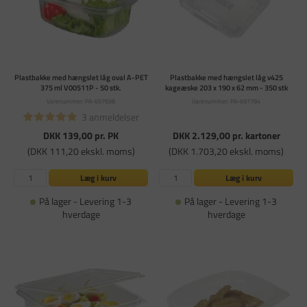
Plastbakke med hængslet låg oval A-PET
Plastbakke med hængslet låg v425
375 ml V00511P - 50 stk.
kageæske 203 x 190 x 62 mm - 350 stk
Varenummer: PA-697698
Varenummer: PA-697784
3 anmeldelser
DKK 139,00
pr. PK
DKK 2.129,00
pr. kartoner
(DKK 111,20 ekskl. moms)
(DKK 1.703,20 ekskl. moms)
Læg i kurv
Læg i kurv
På lager - Levering 1-3
På lager - Levering 1-3
hverdage
hverdage