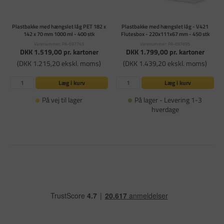
Plastbakke med hængslet låg PET 182 x
Plastbakke med hængslet låg - V421
142 x 70 mm 1000 ml - 400 stk
Flutesbox - 220x111x67 mm - 450 stk
Varenummer: PA-697743
Varenummer: PA-697695
DKK 1.519,00
pr. kartoner
DKK 1.799,00
pr. kartoner
(DKK 1.215,20 ekskl. moms)
(DKK 1.439,20 ekskl. moms)
Læg i kurv
Læg i kurv
På vej til lager
På lager - Levering 1-3
hverdage