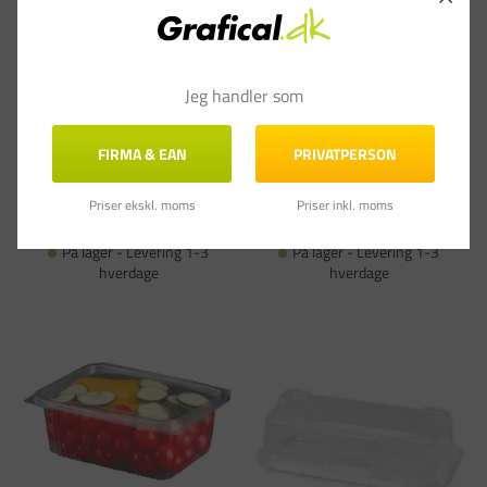
Jeg handler som
Plastbakke med hængslet låg oval A-PET
Plastbakke med hængslet låg v494 135 x
750 ml V00513P - 300 stk.
128 x 50 mm 375 ml - 600 stk
Varenummer: PA-697744
Varenummer: PA-697721
DKK 919,00
pr. kartoner
DKK 1.609,00
pr. kartoner
FIRMA & EAN
PRIVATPERSON
(DKK 735,20 ekskl. moms)
(DKK 1.287,20 ekskl. moms)
Priser ekskl. moms
Priser inkl. moms
Læg i kurv
Læg i kurv
På lager - Levering 1-3
På lager - Levering 1-3
hverdage
hverdage