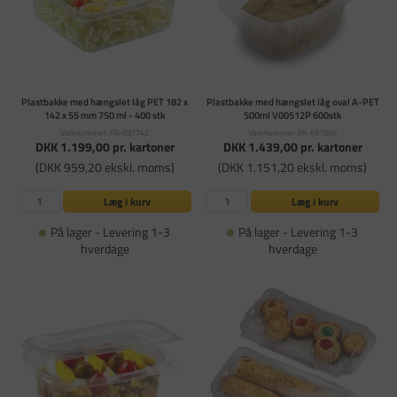
Plastbakke med hængslet låg PET 182 x
Plastbakke med hængslet låg oval A-PET
142 x 55 mm 750 ml - 400 stk
500ml V00512P 600stk
Varenummer: PA-697742
Varenummer: PA-697899
DKK 1.199,00
pr. kartoner
DKK 1.439,00
pr. kartoner
(DKK 959,20 ekskl. moms)
(DKK 1.151,20 ekskl. moms)
Læg i kurv
Læg i kurv
På lager - Levering 1-3
På lager - Levering 1-3
hverdage
hverdage