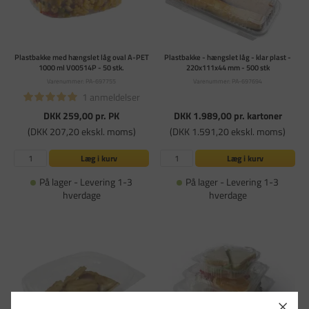
Plastbakke med hængslet låg oval A-PET
Plastbakke - hængslet låg - klar plast -
1000 ml V00514P - 50 stk.
220x111x44 mm - 500 stk
Varenummer: PA-697755
Varenummer: PA-697694
1 anmeldelser
DKK 259,00
pr. PK
DKK 1.989,00
pr. kartoner
(DKK 207,20 ekskl. moms)
(DKK 1.591,20 ekskl. moms)
Læg i kurv
Læg i kurv
På lager - Levering 1-3
På lager - Levering 1-3
hverdage
hverdage