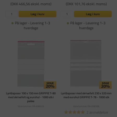
(DKK 466,56 ekskl. moms)
(DKK 101,76 ekskl. moms)
Læg i kurv
Læg i kurv
På lager - Levering 1-3
På lager - Levering 1-3
hverdage
hverdage
Lynlåsposer 100 x 150 mm GRIPPIE T-80
Lynlåsposer med skrivefelt 230 x 320 mm
med skrivefelt og eurohul - 1000 stk i
med eurohul GRIPPIE T-78 - 1000 stk
pakke
Varenummer: PA-698229
Varenummer: PA-698388
2 anmeldelser