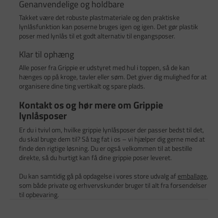
Genanvendelige og holdbare
Takket være det robuste plastmateriale og den praktiske
lynlåsfunktion kan poserne bruges igen og igen. Det gør plastik
poser med lynlås til et godt alternativ til engangsposer.
Klar til ophæng
Alle poser fra Grippie er udstyret med hul i toppen, så de kan
hænges op på kroge, tavler eller søm. Det giver dig mulighed for at
organisere dine ting vertikalt og spare plads.
Kontakt os og hør mere om Grippie
lynlåsposer
Er du i tvivl om, hvilke grippie lynlåsposer der passer bedst til det,
du skal bruge dem til? Så tag fat i os – vi hjælper dig gerne med at
finde den rigtige løsning. Du er også velkommen til at bestille
direkte, så du hurtigt kan få dine grippie poser leveret.
Du kan samtidig gå på opdagelse i vores store udvalg af
emballage
,
som både private og erhvervskunder bruger til alt fra forsendelser
til opbevaring.