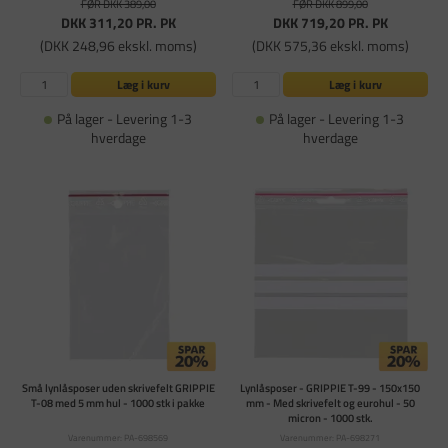
FØR DKK 389,00
FØR DKK 899,00
DKK 311,20
PR. PK
DKK 719,20
PR. PK
(DKK 248,96 ekskl. moms)
(DKK 575,36 ekskl. moms)
Læg i kurv
Læg i kurv
På lager - Levering 1-3
På lager - Levering 1-3
hverdage
hverdage
Små lynlåsposer uden skrivefelt GRIPPIE
Lynlåsposer - GRIPPIE T-99 - 150x150
T-08 med 5 mm hul - 1000 stk i pakke
mm - Med skrivefelt og eurohul - 50
micron - 1000 stk.
Varenummer: PA-698569
Varenummer: PA-698271