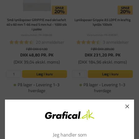
Små lynlåsposer GRIPPIE med skrivefelt
Lynlåsposer Grippie A5 LDPE m kraftig
40 x 60 mm T-66 med 5 mm hul - 1000 stk
lynlås 100stk
i pakke
Varenummer: PA-698496
Varenummer: PA-698381
20 anmeldelser
3 anmeldelser
FØR DKK 61,00
FØR DKK 289,00
DKK 48,80
PR. PK
DKK 231,20
PR. PK
(DKK 39,04 ekskl. moms)
(DKK 184,96 ekskl. moms)
Læg i kurv
Læg i kurv
På lager - Levering 1-3
På lager - Levering 1-3
hverdage
hverdage
Jeg handler som