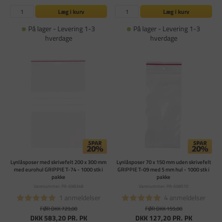
Læg i kurv
Læg i kurv
På lager - Levering 1-3
På lager - Levering 1-3
hverdage
hverdage
Lynlåsposer med skrivefelt 200 x 300 mm
Lynlåsposer 70 x 150 mm uden skrivefelt
med eurohul GRIPPIE T-74 - 1000 stk i
GRIPPIE T-09 med 5 mm hul - 1000 stk i
pakke
pakke
Varenummer: PA-698348
Varenummer: PA-698570
1 anmeldelser
4 anmeldelser
FØR DKK 729,00
FØR DKK 159,00
DKK 583,20
PR. PK
DKK 127,20
PR. PK