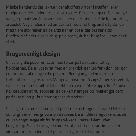
Måske kender du det: skruer, der altid forsvinder i skuffen, eller
madpakker, der ender i løse plastikposer. Det er netop derfor, mange
vælger grippie lynlåsposer som en enkel løsning til både hjemmet og
arbejdet. Nogle nøjes med én pakke til de små ting, andre fylder op
med flere størrelser, så de altid har en pose, der passer. Hos
Grafical.dk finder du alle de grippie poser, du har brug for – samlet ét
sted.
Brugervenligt design
Grippie lynlåsposer er lavet med fokus på funktionalitet og
holdbarhed. De er udstyret med en praktisk genluk-funktion, der gør
det nemt at åbne og lukke poserne flere gange uden at miste
tætsluttende egenskaber. Mange af poserne fås også med skrivefelt,
så du kan mærke indholdet direkte på posen. Alle Grippie lynlåsposer
har desuden et hul i toppen, så de kan hænges op, hvilket gør dem
perfekte til brug i butikker og arbejdspladser.
Vil du gerne være sikker på, at poserne kan bruges til mad? Det kan
du roligt være med grippie lynlåsposer. De er fødevaregodkendte, så
du kan trygt lægge alt fra frugtstykker til rester i dem uden
bekymring. Skal du bruge dokumentation til fx en kantine eller en
virksomhed, sender vi det gerne til dig med det samme.