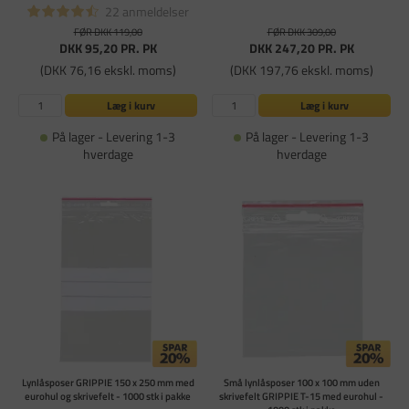
22 anmeldelser
FØR DKK 119,00
FØR DKK 309,00
DKK 95,20
PR. PK
DKK 247,20
PR. PK
(DKK 76,16 ekskl. moms)
(DKK 197,76 ekskl. moms)
Læg i kurv
Læg i kurv
På lager - Levering 1-3
På lager - Levering 1-3
hverdage
hverdage
Lynlåsposer GRIPPIE 150 x 250 mm med
Små lynlåsposer 100 x 100 mm uden
eurohul og skrivefelt - 1000 stk i pakke
skrivefelt GRIPPIE T-15 med eurohul -