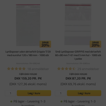
Lynlåsposer uden skrivefelt Grippie T/20
Små Lynlåsposer GRIPPIE med skrivefelt
med eurohul 120 x 180 mm - 1000 stk
60 x 80 mm T-61 med 5 mm hul - 1000 stk
i pakke
Varenummer: PA-698248
Varenummer: PA-698544
18 anmeldelser
29 anmeldelser
FØR DKK 199,00
FØR DKK 109,00
DKK 159,20
PR. PK
DKK 87,20
PR. PK
(DKK 127,36 ekskl. moms)
(DKK 69,76 ekskl. moms)
Læg i kurv
Læg i kurv
På lager - Levering 1-3
På lager - Levering 1-3
hverdage
hverdage