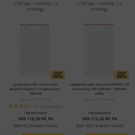
På lager - Levering 1-3
På lager - Levering 1-3
hverdage
hverdage
Lynlåseposer 80 x 120 mm uden
Lynlåsposer uden skrivefelt GRIPPIE T-28
skrivefelt Grippie T-12 med eurohul -
med eurohul 150 x 250 mm - 1000 stk i
1000 stk
pakke
Varenummer: PA-698593
Varenummer: PA-698281
22 anmeldelser
FØR DKK 149,00
FØR DKK 469,00
DKK 119,20
PR. PK
DKK 375,20
PR. PK
(DKK 95,36 ekskl. moms)
(DKK 300,16 ekskl. moms)