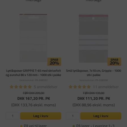
Lynlåsposer GRIPPIE T-65 med skrivefelt
Små lynlåsposer, 7x10 cm, Grippie - 1000
og eurohul 80 x 120 mm - 1000 stk i pakke
stk i pakke
Varenummer: PA-698592
Varenummer: PA-698568
5 anmeldelser
11 anmeldelser
FØR DKK 209,00
FØR DKK 139,00
DKK 167,20
PR. PK
DKK 111,20
PR. PK
(DKK 133,76 ekskl. moms)
(DKK 88,96 ekskl. moms)
Læg i kurv
Læg i kurv
På vej til lager
På lager - Levering 1-3