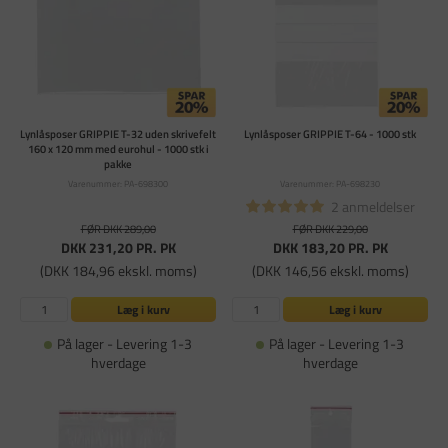
Lynlåsposer GRIPPIE T-32 uden skrivefelt
Lynlåsposer GRIPPIE T-64 - 1000 stk
160 x 120 mm med eurohul - 1000 stk i
pakke
Varenummer: PA-698300
Varenummer: PA-698230
2 anmeldelser
FØR DKK 289,00
FØR DKK 229,00
DKK 231,20
PR. PK
DKK 183,20
PR. PK
(DKK 184,96 ekskl. moms)
(DKK 146,56 ekskl. moms)
Læg i kurv
Læg i kurv
På lager - Levering 1-3
På lager - Levering 1-3
hverdage
hverdage