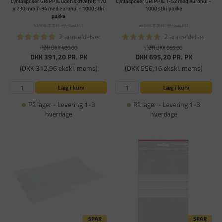
Lynlåsposer GRIPPIE uden skrivefelt 170
Lynlåsposer GRIPPIE T-52 med eurohul -
x 230 mm T-34 med eurohul - 1000 stk i
1000 stk i pakke
pakke
Varenummer: PA-698311
Varenummer: PA-698387
2 anmeldelser
2 anmeldelser
FØR DKK 489,00
FØR DKK 869,00
DKK 391,20
PR. PK
DKK 695,20
PR. PK
(DKK 312,96 ekskl. moms)
(DKK 556,16 ekskl. moms)
Læg i kurv
Læg i kurv
På lager - Levering 1-3
På lager - Levering 1-3
hverdage
hverdage