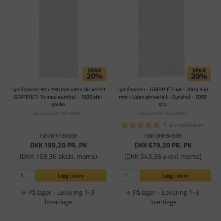
Lynlåsposer 90 x 190 mm uden skrivefelt
Lynlåsposer - GRIPPIE T-48 - 200 x 350
GRIPPIE T-14 med eurohul - 1000 stk i
mm - Uden skrivefelt - Eurohul - 1000
pakke
stk.
Varenummer: PA-698611
Varenummer: PA-698351
1 anmeldelser
FØR DKK 249,00
FØR DKK 849,00
DKK 199,20
PR. PK
DKK 679,20
PR. PK
(DKK 159,36 ekskl. moms)
(DKK 543,36 ekskl. moms)
Læg i kurv
Læg i kurv
På lager - Levering 1-3
På lager - Levering 1-3
hverdage
hverdage