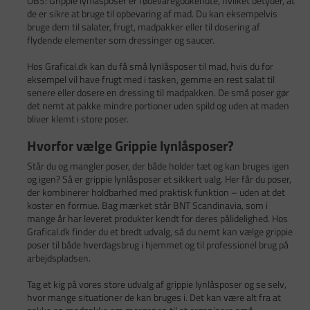
OBS: Grippie lynlåsposer er fødevaregodkendte, hvilket betyder, at
de er sikre at bruge til opbevaring af mad. Du kan eksempelvis
bruge dem til salater, frugt, madpakker eller til dosering af
flydende elementer som dressinger og saucer.
Hos Grafical.dk kan du få små lynlåsposer til mad, hvis du for
eksempel vil have frugt med i tasken, gemme en rest salat til
senere eller dosere en dressing til madpakken. De små poser gør
det nemt at pakke mindre portioner uden spild og uden at maden
bliver klemt i store poser.
Hvorfor vælge Grippie lynlåsposer?
Står du og mangler poser, der både holder tæt og kan bruges igen
og igen? Så er grippie lynlåsposer et sikkert valg. Her får du poser,
der kombinerer holdbarhed med praktisk funktion – uden at det
koster en formue. Bag mærket står BNT Scandinavia, som i
mange år har leveret produkter kendt for deres pålidelighed. Hos
Grafical.dk finder du et bredt udvalg, så du nemt kan vælge grippie
poser til både hverdagsbrug i hjemmet og til professionel brug på
arbejdspladsen.
Tag et kig på vores store udvalg af grippie lynlåsposer og se selv,
hvor mange situationer de kan bruges i. Det kan være alt fra at