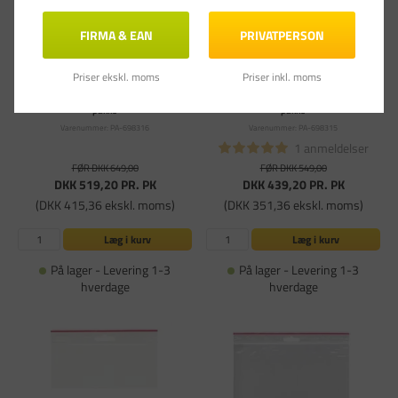
FIRMA & EAN
PRIVATPERSON
Priser ekskl. moms
Priser inkl. moms
Lynlåsposer GRIPPIE T-40 uden skrivefelt
Lynlåsposer GRIPPIE uden skrivefelt 175
175 x 300 mm med eurohul - 1000 stk i
x 250 mm T-36 med eurohul - 1000 stk i
pakke
pakke
Varenummer: PA-698316
Varenummer: PA-698315
1 anmeldelser
FØR DKK 649,00
FØR DKK 549,00
DKK 519,20
PR. PK
DKK 439,20
PR. PK
(DKK 415,36 ekskl. moms)
(DKK 351,36 ekskl. moms)
Læg i kurv
Læg i kurv
På lager - Levering 1-3
På lager - Levering 1-3
hverdage
hverdage