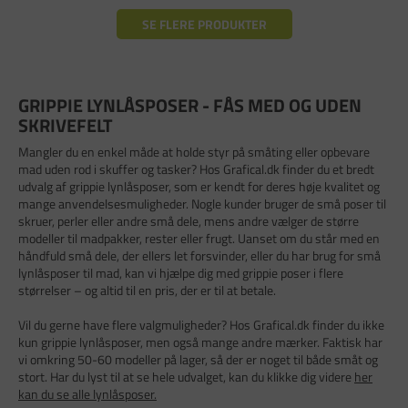
SE FLERE PRODUKTER
GRIPPIE LYNLÅSPOSER - FÅS MED OG UDEN
SKRIVEFELT
Mangler du en enkel måde at holde styr på småting eller opbevare
mad uden rod i skuffer og tasker? Hos Grafical.dk finder du et bredt
udvalg af grippie lynlåsposer, som er kendt for deres høje kvalitet og
mange anvendelsesmuligheder. Nogle kunder bruger de små poser til
skruer, perler eller andre små dele, mens andre vælger de større
modeller til madpakker, rester eller frugt. Uanset om du står med en
håndfuld små dele, der ellers let forsvinder, eller du har brug for små
lynlåsposer til mad, kan vi hjælpe dig med grippie poser i flere
størrelser – og altid til en pris, der er til at betale.
Vil du gerne have flere valgmuligheder? Hos Grafical.dk finder du ikke
kun grippie lynlåsposer, men også mange andre mærker. Faktisk har
vi omkring 50-60 modeller på lager, så der er noget til både småt og
stort. Har du lyst til at se hele udvalget, kan du klikke dig videre
her
kan du se alle lynlåsposer.