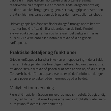
pakke en madpakke om morgenen til at organisere små
reservedele på arbejdet. De er robuste, fødevaregodkendte og
holder til at blive brugt igen og igen. Kort sagt: grippie poser er en
praktisk løsning, uanset om du bruger dem privat eller på jobbet.
Udover grippie lynlåsposer finder du også mange andre kendte
mærker hos Grafical.dk.
Blandt andet kan du finde Pentel
skriveredskaber,
og her kan du for eksempel vælge en marker,
hvis du vil skrive dato eller indhold direkte på dine grippie
lynlåsposer.
Praktiske detaljer og funktioner
Grippie lynlåsposer handler ikke kun om opbevaring – de er fyldt
med små detaljer, der gør hverdagen lettere. Det kan være alt fra
at kunne skrive direkte på posen til at hænge den op, så du hurtigt
får overblik. Her får du et par eksempler på de funktioner, der gør
grippie poser praktiske i både hjemmet og på arbejdet.
Mulighed for mærkning
Flere af Grippie lynlåsposerne leveres med skrivefelt. Det giver dig
mulighed for nemt at mærke poserne med indhold eller dato, så du
hurtigt kan få overblik over dine ting.