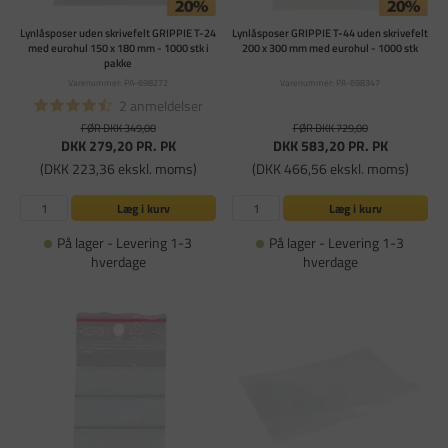
Lynlåsposer uden skrivefelt GRIPPIE T-24
Lynlåsposer GRIPPIE T-44 uden skrivefelt
med eurohul 150 x 180 mm - 1000 stk i
200 x 300 mm med eurohul - 1000 stk
pakke
Varenummer: PA-698272
Varenummer: PA-698347
2 anmeldelser
FØR DKK 349,00
FØR DKK 729,00
DKK 279,20
PR. PK
DKK 583,20
PR. PK
(DKK 223,36 ekskl. moms)
(DKK 466,56 ekskl. moms)
Læg i kurv
Læg i kurv
På lager - Levering 1-3
På lager - Levering 1-3
hverdage
hverdage