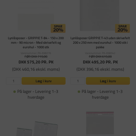
Lynlåsposer - GRIPPIE T-84 - 150 x 200
Lynlåsposer GRIPPIE T-43 uden skrivefelt
mm - 90 micron - Med skrivefelt og
200 x 250 mm med eurohul - 1000 stk i
eurohul - 1000 stk
pakke
Varenummer: PA-698276
Varenummer: PA-698342
FØR DKK 719,00
FØR DKK 619,00
DKK 575,20
PR. PK
DKK 495,20
PR. PK
(DKK 460,16 ekskl. moms)
(DKK 396,16 ekskl. moms)
Læg i kurv
Læg i kurv
På lager - Levering 1-3
På lager - Levering 1-3
hverdage
hverdage