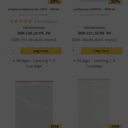
Grippie lynlåsposer A4, LDPE - 100 stk
Lynlåsposer GRIPPIE - 1000 stk
Varenummer: PA-698454
Varenummer: PA-698247
3 anmeldelser
FØR DKK 299,00
FØR DKK 289,00
DKK 239,20
PR. PK
DKK 231,20
PR. PK
(DKK 191,36 ekskl. moms)
(DKK 184,96 ekskl. moms)
Læg i kurv
Læg i kurv
På lager - Levering 1-3
På lager - Levering 1-3
hverdage
hverdage