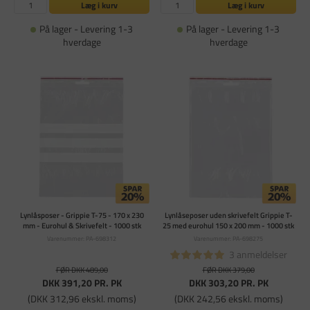
Læg i kurv
Læg i kurv
På lager - Levering 1-3
På lager - Levering 1-3
hverdage
hverdage
Lynlåsposer - Grippie T-75 - 170 x 230
Lynlåseposer uden skrivefelt Grippie T-
mm - Eurohul & Skrivefelt - 1000 stk
25 med eurohul 150 x 200 mm - 1000 stk
Varenummer: PA-698312
Varenummer: PA-698275
3 anmeldelser
FØR DKK 489,00
FØR DKK 379,00
DKK 391,20
PR. PK
DKK 303,20
PR. PK
(DKK 312,96 ekskl. moms)
(DKK 242,56 ekskl. moms)