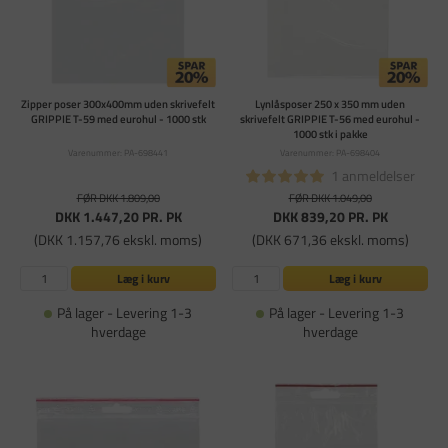
Zipper poser 300x400mm uden skrivefelt
Lynlåsposer 250 x 350 mm uden
GRIPPIE T-59 med eurohul - 1000 stk
skrivefelt GRIPPIE T-56 med eurohul -
1000 stk i pakke
Varenummer: PA-698441
Varenummer: PA-698404
1 anmeldelser
FØR DKK 1.809,00
FØR DKK 1.049,00
DKK 1.447,20
PR. PK
DKK 839,20
PR. PK
(DKK 1.157,76 ekskl. moms)
(DKK 671,36 ekskl. moms)
Læg i kurv
Læg i kurv
På lager - Levering 1-3
På lager - Levering 1-3
hverdage
hverdage