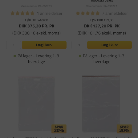
1000 stk i pakke
Varenummer: PA-698283
Varenummer: PA-698227
1 anmeldelser
7 anmeldelser
FØR DKK 469,00
FØR DKK 159,00
DKK 375,20
PR. PK
DKK 127,20
PR. PK
(DKK 300,16 ekskl. moms)
(DKK 101,76 ekskl. moms)
Læg i kurv
Læg i kurv
På lager - Levering 1-3
På lager - Levering 1-3
hverdage
hverdage