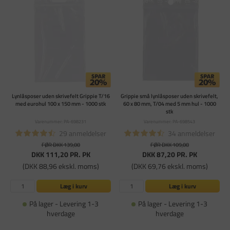
Lynlåsposer uden skrivefelt Grippie T/16
Grippie små lynlåsposer uden skrivefelt,
med eurohul 100 x 150 mm - 1000 stk
60 x 80 mm, T/04 med 5 mm hul - 1000
stk
Varenummer: PA-698231
Varenummer: PA-698543
29 anmeldelser
34 anmeldelser
FØR DKK 139,00
FØR DKK 109,00
DKK 111,20
PR. PK
DKK 87,20
PR. PK
(DKK 88,96 ekskl. moms)
(DKK 69,76 ekskl. moms)
Læg i kurv
Læg i kurv
På lager - Levering 1-3
På lager - Levering 1-3
hverdage
hverdage