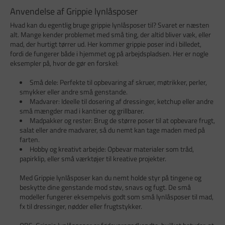
Anvendelse af Grippie lynlåsposer
Hvad kan du egentlig bruge grippie lynlåsposer til? Svaret er næsten
alt. Mange kender problemet med små ting, der altid bliver væk, eller
mad, der hurtigt tørrer ud. Her kommer grippie poser ind i billedet,
fordi de fungerer både i hjemmet og på arbejdspladsen. Her er nogle
eksempler på, hvor de gør en forskel:
Små dele: Perfekte til opbevaring af skruer, møtrikker, perler,
smykker eller andre små genstande.
Madvarer: Ideelle til dosering af dressinger, ketchup eller andre
små mængder mad i kantiner og grillbarer.
Madpakker og rester: Brug de større poser til at opbevare frugt,
salat eller andre madvarer, så du nemt kan tage maden med på
farten.
Hobby og kreativt arbejde: Opbevar materialer som tråd,
papirklip, eller små værktøjer til kreative projekter.
Med Grippie lynlåsposer kan du nemt holde styr på tingene og
beskytte dine genstande mod støv, snavs og fugt. De små
modeller fungerer eksempelvis godt som små lynlåsposer til mad,
fx til dressinger, nødder eller frugtstykker.