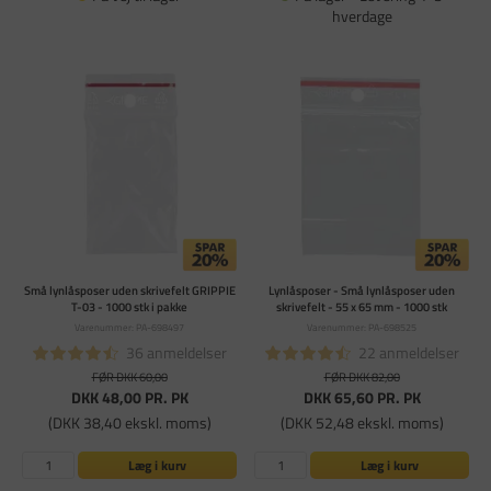
hverdage
Små lynlåsposer uden skrivefelt GRIPPIE
Lynlåsposer - Små lynlåsposer uden
T-03 - 1000 stk i pakke
skrivefelt - 55 x 65 mm - 1000 stk
Varenummer: PA-698497
Varenummer: PA-698525
36 anmeldelser
22 anmeldelser
FØR DKK 60,00
FØR DKK 82,00
DKK 48,00
PR. PK
DKK 65,60
PR. PK
(DKK 38,40 ekskl. moms)
(DKK 52,48 ekskl. moms)
Læg i kurv
Læg i kurv