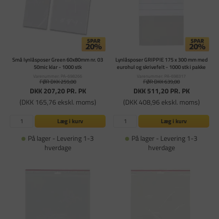
Små lynlåsposer Green 60x80mm nr. 03
Lynlåsposer GRIPPIE 175 x 300 mm med
50mic klar - 1000 stk
eurohul og skrivefelt - 1000 stk i pakke
Varenummer: PA-698266
Varenummer: PA-698317
FØR DKK 259,00
FØR DKK 639,00
DKK 207,20
PR. PK
DKK 511,20
PR. PK
(DKK 165,76 ekskl. moms)
(DKK 408,96 ekskl. moms)
Læg i kurv
Læg i kurv
På lager - Levering 1-3
På lager - Levering 1-3
hverdage
hverdage