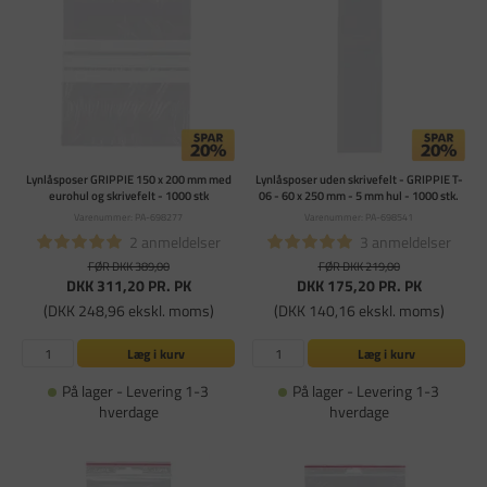
Lynlåsposer GRIPPIE 150 x 200 mm med
Lynlåsposer uden skrivefelt - GRIPPIE T-
eurohul og skrivefelt - 1000 stk
06 - 60 x 250 mm - 5 mm hul - 1000 stk.
Varenummer: PA-698277
Varenummer: PA-698541
2 anmeldelser
3 anmeldelser
FØR DKK 389,00
FØR DKK 219,00
DKK 311,20
PR. PK
DKK 175,20
PR. PK
(DKK 248,96 ekskl. moms)
(DKK 140,16 ekskl. moms)
Læg i kurv
Læg i kurv
På lager - Levering 1-3
På lager - Levering 1-3
hverdage
hverdage