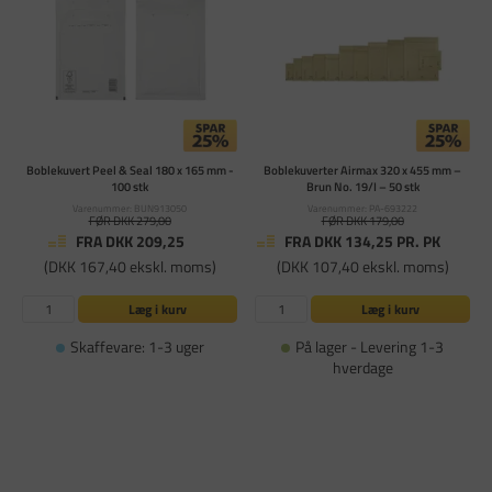
Boblekuvert Peel & Seal 180 x 165 mm -
Boblekuverter Airmax 320 x 455 mm –
100 stk
Brun No. 19/I – 50 stk
Varenummer: BUN913050
Varenummer: PA-693222
FØR DKK 279,00
FØR DKK 179,00
FRA DKK 209,25
FRA DKK 134,25
PR. PK
(DKK 167,40 ekskl. moms)
(DKK 107,40 ekskl. moms)
Læg i kurv
Læg i kurv
Skaffevare: 1-3 uger
På lager - Levering 1-3
hverdage