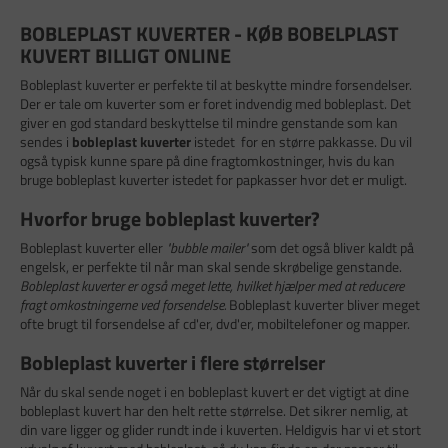
BOBLEPLAST KUVERTER - KØB BOBELPLAST
KUVERT BILLIGT ONLINE
Bobleplast kuverter er perfekte til at beskytte mindre forsendelser.
Der er tale om kuverter som er foret indvendig med bobleplast. Det
giver en god standard beskyttelse til mindre genstande som kan
sendes i
bobleplast kuverter
istedet for en større pakkasse. Du vil
også typisk kunne spare på dine fragtomkostninger, hvis du kan
bruge bobleplast kuverter istedet for papkasser hvor det er muligt.
Hvorfor bruge bobleplast kuverter?
Bobleplast kuverter eller
"bubble mailer"
som det også bliver kaldt på
engelsk, er perfekte til når man skal sende skrøbelige genstande.
Bobleplast kuverter er også meget lette, hvilket hjælper med at reducere
fragt omkostningerne ved forsendelse.
Bobleplast kuverter bliver meget
ofte brugt til forsendelse af cd'er, dvd'er, mobiltelefoner og mapper.
Bobleplast kuverter i flere størrelser
Når du skal sende noget i en bobleplast kuvert er det vigtigt at dine
bobleplast kuvert har den helt rette størrelse. Det sikrer nemlig, at
din vare ligger og glider rundt inde i kuverten. Heldigvis har vi et stort