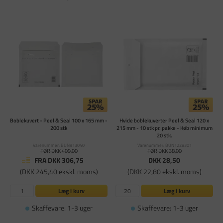
Boblekuvert - Peel & Seal 100 x 165 mm -
Hvide boblekuverter Peel & Seal 120 x
200 stk
215 mm - 10 stk pr. pakke - Køb minimum
20 stk.
Varenummer: BUN913040
Varenummer: BUN1228301
FØR DKK 409,00
FØR DKK 38,00
FRA DKK 306,75
DKK 28,50
(DKK 245,40 ekskl. moms)
(DKK 22,80 ekskl. moms)
Læg i kurv
Læg i kurv
Skaffevare: 1-3 uger
Skaffevare: 1-3 uger