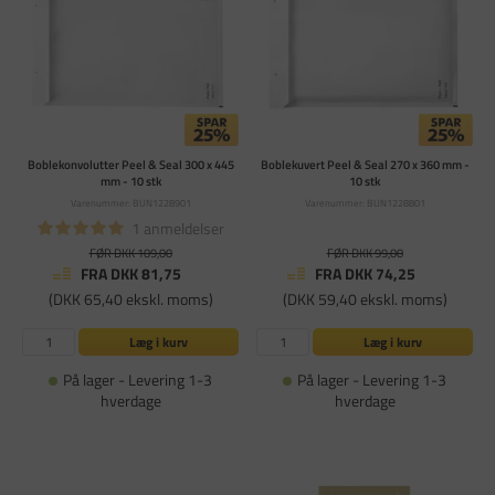
Boblekonvolutter Peel & Seal 300 x 445
Boblekuvert Peel & Seal 270 x 360 mm -
mm - 10 stk
10 stk
Varenummer: BUN1228901
Varenummer: BUN1228801
1 anmeldelser
FØR DKK 109,00
FØR DKK 99,00
FRA DKK 81,75
FRA DKK 74,25
(DKK 65,40 ekskl. moms)
(DKK 59,40 ekskl. moms)
Læg i kurv
Læg i kurv
På lager - Levering 1-3
På lager - Levering 1-3
hverdage
hverdage