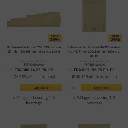
Boblekuverter Airmax 200x175mm brun
Boblekuverter Airmax 240x350mm brun
CD indv. 180x165mm - 100 stk pr pakke
No. 16/F indv. 220x340mm - 100 stk pr
pakke
Varenummer: PA-693210
Varenummer: PA-693216
FØR DKK 99,00
FØR DKK 209,00
FRA DKK 74,25
PR. PK
FRA DKK 156,75
PR. PK
(DKK 59,40 ekskl. moms)
(DKK 125,40 ekskl. moms)
Læg i kurv
Læg i kurv
På lager - Levering 1-3
På lager - Levering 1-3
hverdage
hverdage