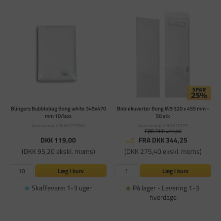
Büngers Bubblebag Bong white 345x470
Boblekuverter Bong W9 320 x 455 mm -
mm 10/box
50 stk
Varenummer: BUN1229001
Varenummer: BON12225
FØR DKK 459,00
DKK 119,00
FRA DKK 344,25
(DKK 95,20 ekskl. moms)
(DKK 275,40 ekskl. moms)
Læg i kurv
Læg i kurv
Skaffevare: 1-3 uger
På lager - Levering 1-3
hverdage