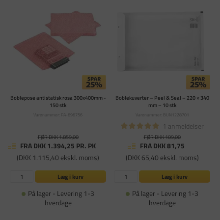
Boblepose antistatisk rosa 300x400mm -
Boblekuverter – Peel & Seal – 220 × 340
150 stk
mm – 10 stk
Varenummer: PA-696756
Varenummer: BUN1228701
1 anmeldelser
FØR DKK 1.859,00
FØR DKK 109,00
FRA DKK 1.394,25
PR. PK
FRA DKK 81,75
(DKK 1.115,40 ekskl. moms)
(DKK 65,40 ekskl. moms)
Læg i kurv
Læg i kurv
På lager - Levering 1-3
På lager - Levering 1-3
hverdage
hverdage