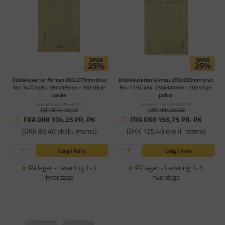
Boblekuverter Airmax 200x275mm brun
Boblekuverter Airmax 250x350mm brun
No. 14/D indv. 180x265mm - 100 stk pr
No. 17/G indv. 230x340mm - 100 stk pr
pakke
pakke
Varenummer: PA-693212
Varenummer: PA-693218
FØR DKK 139,00
FØR DKK 209,00
FRA DKK 104,25
PR. PK
FRA DKK 156,75
PR. PK
(DKK 83,40 ekskl. moms)
(DKK 125,40 ekskl. moms)
Læg i kurv
Læg i kurv
På lager - Levering 1-3
På lager - Levering 1-3
hverdage
hverdage