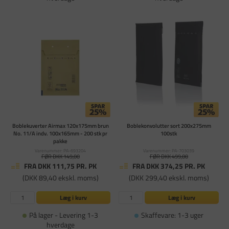
Boblekuverter Airmax 120x175mm brun
Boblekonvolutter sort 200x275mm
No. 11/A indv. 100x165mm - 200 stk pr
100stk
pakke
Varenummer: PA-693204
Varenummer: PA-703039
FØR DKK 149,00
FØR DKK 499,00
FRA DKK 111,75
PR. PK
FRA DKK 374,25
PR. PK
(DKK 89,40 ekskl. moms)
(DKK 299,40 ekskl. moms)
Læg i kurv
Læg i kurv
På lager - Levering 1-3
Skaffevare: 1-3 uger
hverdage