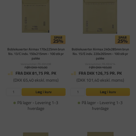
Boblekuverter Airmax 170x225mm brun
Boblekuverter Airmax 240x285mm brun
No. 13/C indv. 150x215mm - 100 stk pr
No. 15/E indv. 220x265mm - 100 stk pr
pakke
pakke
Varenummer: PA-693208
Varenummer: PA-693214
FØR DKK 109,00
FØR DKK 169,00
FRA DKK 81,75
PR. PK
FRA DKK 126,75
PR. PK
(DKK 65,40 ekskl. moms)
(DKK 101,40 ekskl. moms)
Læg i kurv
Læg i kurv
På lager - Levering 1-3
På lager - Levering 1-3
hverdage
hverdage