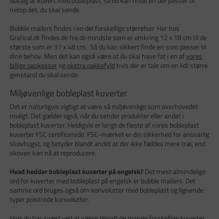
udvalg af kuvert med bobleplast, så du kan finde en der passer til
netop det, du skal sende.
Bubble mailers findes i en del forskellige størrelser. Her hos
Grafical.dk findes de fra de mindste som er omkring 12 x 18 cm til de
største som er 37 x 48 cm. Så du kan sikkert finde en som passer til
dine behov. Men det kan også være at du skal have fat i en af
vores
billige papkasser
og
ekstra pakkefyld
hvis der er tale om en lidt større
genstand du skal sende.
Miljøvenlige bobleplast kuverter
Det er naturligvis vigtigt at være så miljøvenlige som overhovedet
muligt. Det gælder også, når du sender produkter eller andet i
bobleplast kuverter. Heldigvis er langt de fleste af vores bobleplast
kuverter FSC certificerede. FSC-mærket er din sikkerhed for ansvarlig
skovhugst, og betyder blandt andet at der ikke fældes mere træ, end
skoven kan nå at reproducere.
Hvad hedder bobleplast kuverter på engelsk?
Det mest almindelige
ord for kuverter med bobleplast på engelsk er bubble mailers. Det
samme ord bruges også om konvolutter med bobleplast og lignende
typer polstrede konvolutter.
Hvis du har svært ved at vælge blandt de mange forskellige kuverter,