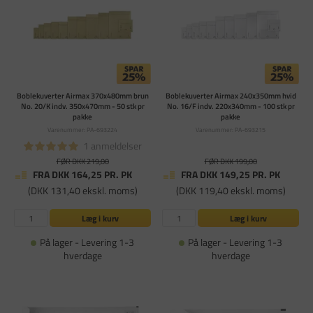
Boblekuverter Airmax 370x480mm brun
Boblekuverter Airmax 240x350mm hvid
No. 20/K indv. 350x470mm - 50 stk pr
No. 16/F indv. 220x340mm - 100 stk pr
pakke
pakke
Varenummer: PA-693224
Varenummer: PA-693215
1 anmeldelser
FØR DKK 219,00
FØR DKK 199,00
FRA DKK 164,25
PR. PK
FRA DKK 149,25
PR. PK
(DKK 131,40 ekskl. moms)
(DKK 119,40 ekskl. moms)
Læg i kurv
Læg i kurv
På lager - Levering 1-3
På lager - Levering 1-3
hverdage
hverdage